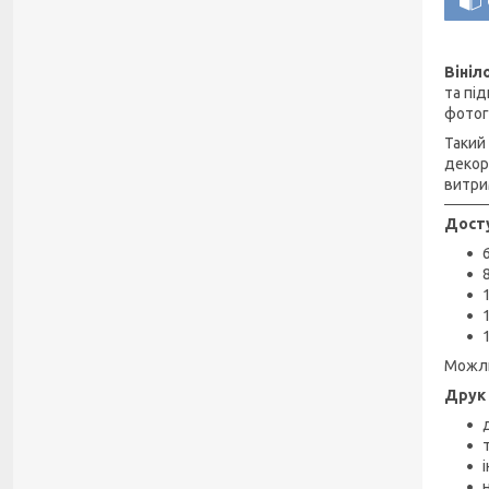
Вініл
та пі
фотог
Такий
декор
витри
Досту
Можли
Друк 