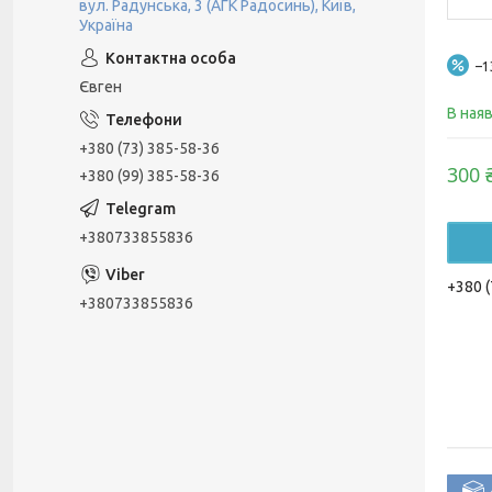
вул. Радунська, 3 (АГК Радосинь), Київ,
Україна
–
Євген
В ная
+380 (73) 385-58-36
300 
+380 (99) 385-58-36
+380733855836
+380 (
+380733855836