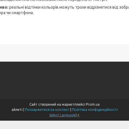
иво:
реальні відтінки кольорів можуть трохи відрізнятися від зобр
ора чи смартфона.
Сайт створений на маркетплейсі
Prom.ua
айлеті |
Поскаржитися на контент
|
Політика конфіденційності
Select Language
▼