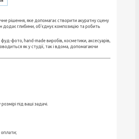
ня
не рішення, яке допомагає створити акуратну сцену
он додає глибини, об’єднує композицію та робить
фуд-фото, hand-made виробів, косметики, аксесуарів,
водиться як у студії, так і вдома, допомагаючи
змірі під ваші задачі.
 оплати;