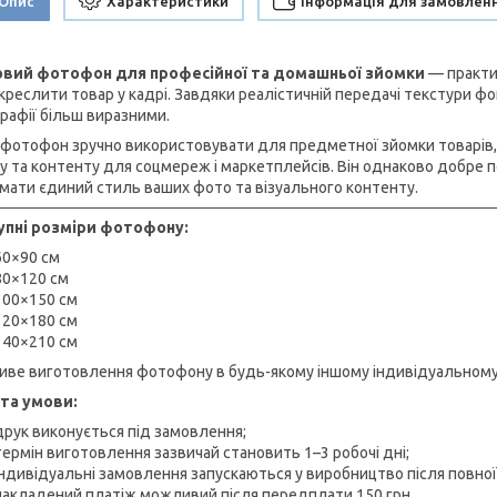
Опис
Характеристики
Інформація для замовлен
овий фотофон для професійної та домашньої зйомки
— практич
дкреслити товар у кадрі. Завдяки реалістичній передачі текстури ф
рафії більш виразними.
 фотофон зручно використовувати для предметної зйомки товарів, 
у та контенту для соцмереж і маркетплейсів. Він однаково добре по
мати єдиний стиль ваших фото та візуального контенту.
пні розміри фотофону:
60×90 см
80×120 см
100×150 см
120×180 см
140×210 см
ве виготовлення фотофону в будь-якому іншому індивідуальному ро
та умови:
друк виконується під замовлення;
термін виготовлення зазвичай становить 1–3 робочі дні;
індивідуальні замовлення запускаються у виробництво після повної
накладений платіж можливий після передплати 150 грн.