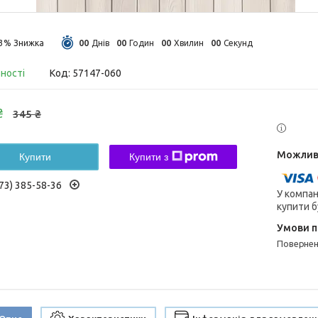
0
0
0
0
0
0
0
0
13%
Днів
Годин
Хвилин
Секунд
вності
Код:
57147-060
₴
345 ₴
Купити
Купити з
73) 385-58-36
У компан
купити б
поверне