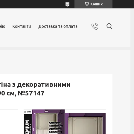
Кошик
нію
Контакти
Доставка та оплата
тіна з декоративними
90 см, №57147