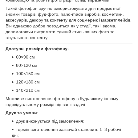
Такий фотофон зручно використовувати для предметної
зйомки товарів, фуд-фото, hand-made виробів, косметики,
аксесуарів, декору та контенту для соцмереж і маркетплейсів.
Він однаково добре поводиться як у студії, так і вдома,
допомагаючи витримати єдиний стиль ваших фото та
візуального контенту.
Доступні розміри фотофону:
60×90 см
80×120 см
100×150 см
120×180 см
140×210 см
Можливе виготовлення фотофону в будь-якому іншому
індивідуальному розмірі під ваші задачі.
Друк та умови:
друк виконується під замовлення;
термін виготовлення зазвичай становить 1–3 робочі
дні;