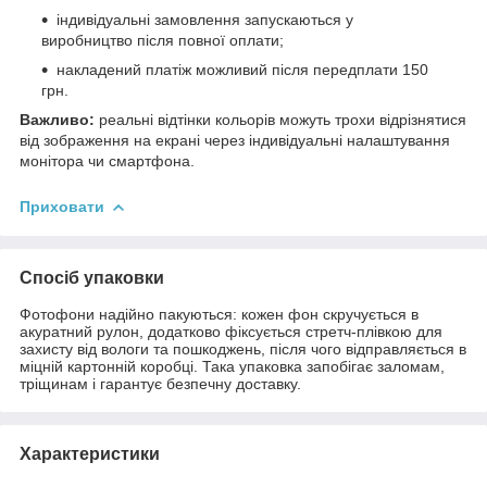
індивідуальні замовлення запускаються у
виробництво після повної оплати;
накладений платіж можливий після передплати 150
грн.
Важливо:
реальні відтінки кольорів можуть трохи відрізнятися
від зображення на екрані через індивідуальні налаштування
монітора чи смартфона.
Приховати
Спосіб упаковки
Фотофони надійно пакуються: кожен фон скручується в
акуратний рулон, додатково фіксується стретч-плівкою для
захисту від вологи та пошкоджень, після чого відправляється в
міцній картонній коробці. Така упаковка запобігає заломам,
тріщинам і гарантує безпечну доставку.
Характеристики