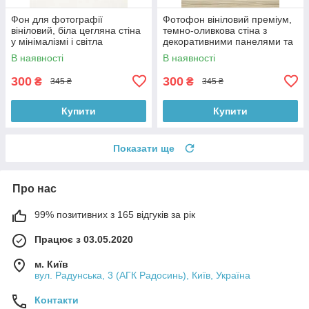
Фон для фотографії
Фотофон вініловий преміум,
вініловий, біла цегляна стіна
темно-оливкова стіна з
у мінімалізмі і світла
декоративними панелями та
однотонна підлога 60×90 см,
світле дерево підлоги 60×90
В наявності
В наявності
№57140
см, №57224
300
300
₴
₴
345 ₴
345 ₴
Купити
Купити
Показати ще
Про нас
99% позитивних з 165 відгуків за рік
Працює з 03.05.2020
м. Київ
вул. Радунська, 3 (АГК Радосинь), Київ, Україна
Контакти