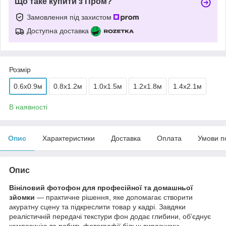
Що таке купити з Пром?
Замовлення під захистом
Доступна доставка
Розмір
0.6x0.9м
0.8x1.2м
1.0x1.5м
1.2x1.8м
1.4x2.1м
В наявності
Опис
Характеристики
Доставка
Оплата
Умови п
Опис
Вініловий фотофон для професійної та домашньої
зйомки
— практичне рішення, яке допомагає створити
акуратну сцену та підкреслити товар у кадрі. Завдяки
реалістичній передачі текстури фон додає глибини, об’єднує
композицію та робить фотографії більш виразними.