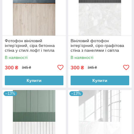
Фотофон вініловий
Вініловий фотофон
інтер’єрний, сіра бетонна
інтер’єрний, сіро-графітова
стіна у стилі лофт і тепла
стіна з панелями і світла
дерев’яна підлога 60×90 см,
мармурова підлога 60×90 см,
В наявності
В наявності
№57097
№57101
300
300
₴
₴
345 ₴
345 ₴
Купити
Купити
–13%
–13%