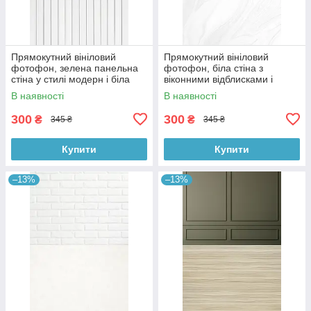
Прямокутний вініловий
Прямокутний вініловий
фотофон, зелена панельна
фотофон, біла стіна з
стіна у стилі модерн і біла
віконними відблисками і
дерев’яна підлога 60×90 см,
мармурова підлога 60×90 см,
В наявності
В наявності
№57109
№57124
300
300
₴
₴
345 ₴
345 ₴
Купити
Купити
–13%
–13%