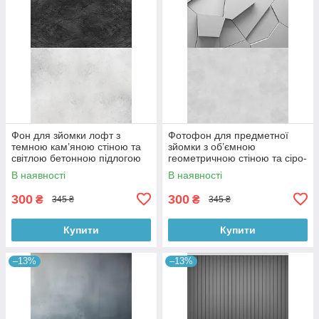
Фон для зйомки лофт з
Фотофон для предметної
темною кам’яною стіною та
зйомки з об’ємною
світлою бетонною підлогою
геометричною стіною та сіро-
60×90 см, №57331
бетонною підлогою 60×90
В наявності
В наявності
см, №57397
300
300
₴
₴
345 ₴
345 ₴
Купити
Купити
–13%
–13%