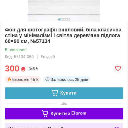
Фон для фотографії вініловий, біла класична
стіна у мінімалізмі і світла дерев’яна підлога
60×90 см, №57134
В наявності
Код: 57134-060
Роздріб
300
₴
345 ₴
Економія
45 ₴
Залишилось
25 днів
Купити
або
Купити з