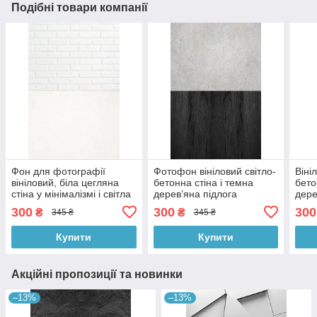
Подібні товари компанії
Фон для фотографії
Фотофон вініловий світло-
Віні
вініловий, біла цегляна
бетонна стіна і темна
бето
стіна у мінімалізмі і світла
дерев’яна підлога
дере
однотонна підлога 60×90
мінімалізм, фон для
міні
300
300
300
₴
₴
345 ₴
345 ₴
см, №57140
зйомки 60×90 см, №57012
зйом
Купити
Купити
Акційні пропозиції та новинки
–13%
–13%