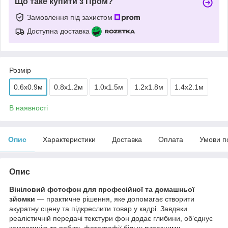
Що таке купити з Пром?
Замовлення під захистом
Доступна доставка
Розмір
0.6x0.9м
0.8x1.2м
1.0x1.5м
1.2x1.8м
1.4x2.1м
В наявності
Опис
Характеристики
Доставка
Оплата
Умови п
Опис
Вініловий фотофон для професійної та домашньої
зйомки
— практичне рішення, яке допомагає створити
акуратну сцену та підкреслити товар у кадрі. Завдяки
реалістичній передачі текстури фон додає глибини, об’єднує
композицію та робить фотографії більш виразними.