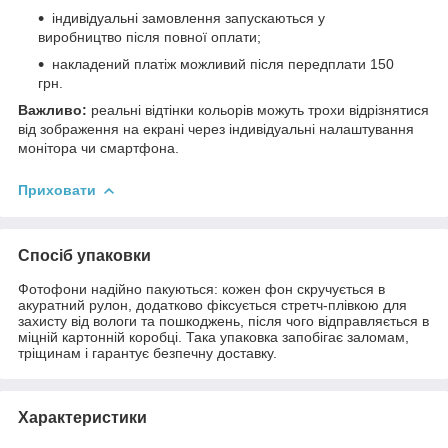
індивідуальні замовлення запускаються у
виробництво після повної оплати;
накладений платіж можливий після передплати 150
грн.
Важливо:
реальні відтінки кольорів можуть трохи відрізнятися
від зображення на екрані через індивідуальні налаштування
монітора чи смартфона.
Приховати
Спосіб упаковки
Фотофони надійно пакуються: кожен фон скручується в
акуратний рулон, додатково фіксується стретч-плівкою для
захисту від вологи та пошкоджень, після чого відправляється в
міцній картонній коробці. Така упаковка запобігає заломам,
тріщинам і гарантує безпечну доставку.
Характеристики