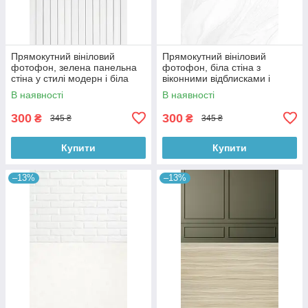
Прямокутний вініловий
Прямокутний вініловий
фотофон, зелена панельна
фотофон, біла стіна з
стіна у стилі модерн і біла
віконними відблисками і
дерев’яна підлога 60×90 см,
мармурова підлога 60×90 см,
В наявності
В наявності
№57109
№57124
300
300
₴
₴
345 ₴
345 ₴
Купити
Купити
–13%
–13%