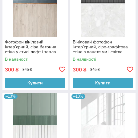
Фотофон вініловий
Вініловий фотофон
інтер’єрний, сіра бетонна
інтер’єрний, сіро-графітова
стіна у стилі лофт і тепла
стіна з панелями і світла
дерев’яна підлога 60×90 см,
мармурова підлога 60×90 см,
В наявності
В наявності
№57097
№57101
300
300
₴
₴
345 ₴
345 ₴
Купити
Купити
–13%
–13%