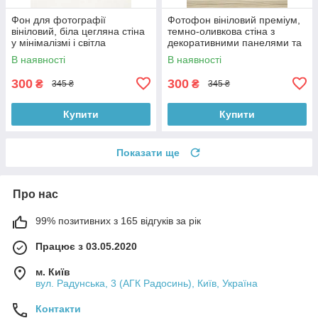
Фон для фотографії
Фотофон вініловий преміум,
вініловий, біла цегляна стіна
темно-оливкова стіна з
у мінімалізмі і світла
декоративними панелями та
однотонна підлога 60×90 см,
світле дерево підлоги 60×90
В наявності
В наявності
№57140
см, №57224
300
300
₴
₴
345 ₴
345 ₴
Купити
Купити
Показати ще
Про нас
99% позитивних з 165 відгуків за рік
Працює з 03.05.2020
м. Київ
вул. Радунська, 3 (АГК Радосинь), Київ, Україна
Контакти