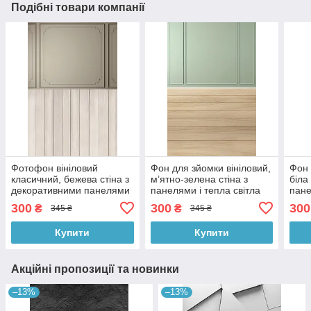
Подібні товари компанії
Фотофон вініловий
Фон для зйомки вініловий,
Фон 
класичний, бежева стіна з
м’ятно-зелена стіна з
біла
декоративними панелями
панелями і тепла світла
пане
і світла дерев’яна підлога
дерев’яна підлога 60×90
дере
300
300
300
₴
₴
345 ₴
345 ₴
60×90 см, №57147
см, №57148
см,
Купити
Купити
Акційні пропозиції та новинки
–13%
–13%