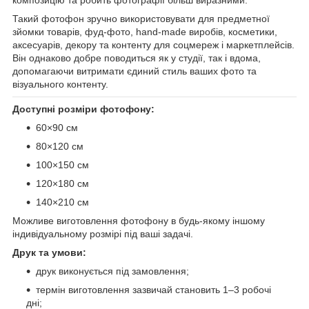
Такий фотофон зручно використовувати для предметної
зйомки товарів, фуд-фото, hand-made виробів, косметики,
аксесуарів, декору та контенту для соцмереж і маркетплейсів.
Він однаково добре поводиться як у студії, так і вдома,
допомагаючи витримати єдиний стиль ваших фото та
візуального контенту.
Доступні розміри фотофону:
60×90 см
80×120 см
100×150 см
120×180 см
140×210 см
Можливе виготовлення фотофону в будь-якому іншому
індивідуальному розмірі під ваші задачі.
Друк та умови:
друк виконується під замовлення;
термін виготовлення зазвичай становить 1–3 робочі
дні;