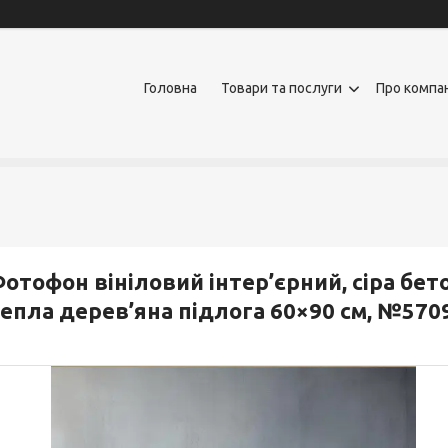
Головна
Товари та послуги
Про компа
отофон вініловий інтер’єрний, сіра бето
епла дерев’яна підлога 60×90 см, №570