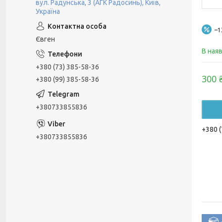
вул. Радунська, 3 (АГК Радосинь), Київ,
Україна
–
Євген
В ная
+380 (73) 385-58-36
300 
+380 (99) 385-58-36
+380733855836
+380 (
+380733855836