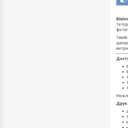
Вініл
та пі
фотог
Такий
декор
витри
Досту
Можли
Друк 