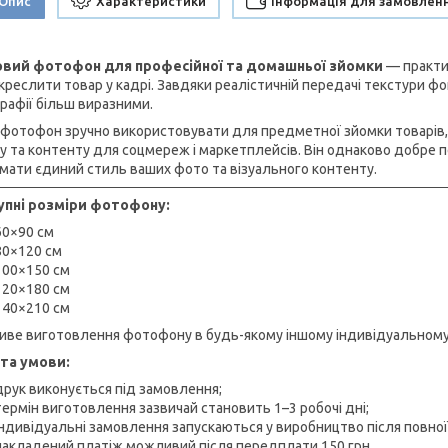
Опис
Характеристики
Інформація для замовлен
овий фотофон для професійної та домашньої зйомки
— практич
дкреслити товар у кадрі. Завдяки реалістичній передачі текстури ф
рафії більш виразними.
 фотофон зручно використовувати для предметної зйомки товарів, 
у та контенту для соцмереж і маркетплейсів. Він однаково добре по
мати єдиний стиль ваших фото та візуального контенту.
пні розміри фотофону:
60×90 см
80×120 см
100×150 см
120×180 см
140×210 см
ве виготовлення фотофону в будь-якому іншому індивідуальному ро
та умови:
друк виконується під замовлення;
термін виготовлення зазвичай становить 1–3 робочі дні;
індивідуальні замовлення запускаються у виробництво після повної
накладений платіж можливий після передплати 150 грн.