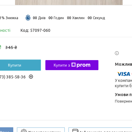
0
0
0
0
0
0
0
0
13%
Днів
Годин
Хвилин
Секунд
вності
Код:
57097-060
₴
345 ₴
Купити
Купити з
73) 385-58-36
У компан
купити б
поверне