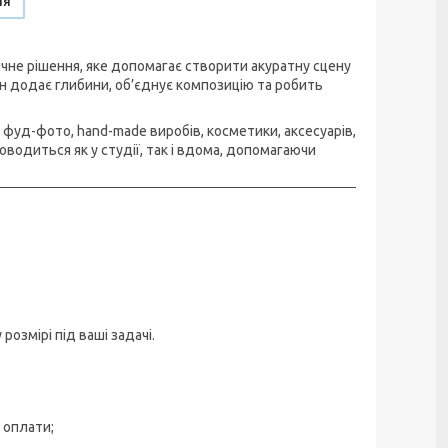
ня
не рішення, яке допомагає створити акуратну сцену
он додає глибини, об’єднує композицію та робить
фуд-фото, hand-made виробів, косметики, аксесуарів,
водиться як у студії, так і вдома, допомагаючи
змірі під ваші задачі.
 оплати;