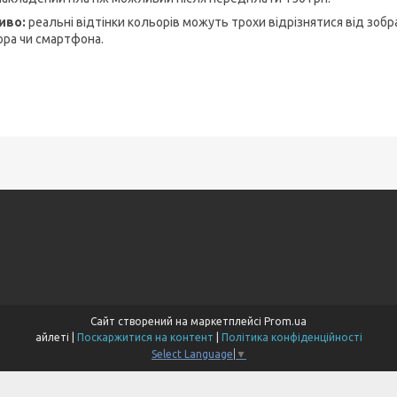
иво:
реальні відтінки кольорів можуть трохи відрізнятися від зобр
ора чи смартфона.
Сайт створений на маркетплейсі
Prom.ua
айлеті |
Поскаржитися на контент
|
Політика конфіденційності
Select Language
▼