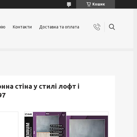
Кошик
нію
Контакти
Доставка та оплата
нна стіна у стилі лофт і
97