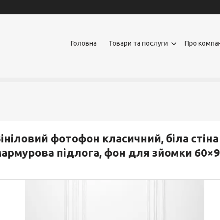
Головна
Товари та послуги
Про компа
ініловий фотофон класичний, біла стіна 
армурова підлога, фон для зйомки 60×9