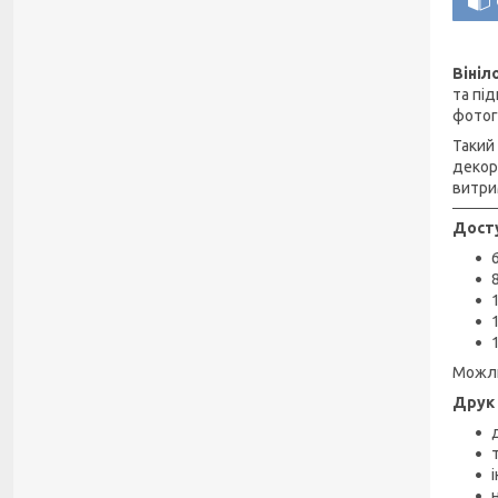
Вініл
та пі
фотог
Такий
декор
витри
Досту
Можли
Друк 