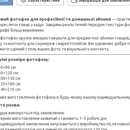
Опис
Характеристики
Інформація для замовлен
овий фотофон для професійної та домашньої зйомки
— практич
дкреслити товар у кадрі. Завдяки реалістичній передачі текстури ф
рафії більш виразними.
 фотофон зручно використовувати для предметної зйомки товарів, 
у та контенту для соцмереж і маркетплейсів. Він однаково добре по
мати єдиний стиль ваших фото та візуального контенту.
пні розміри фотофону:
60×90 см
80×120 см
100×150 см
120×180 см
140×210 см
ве виготовлення фотофону в будь-якому іншому індивідуальному ро
та умови:
друк виконується під замовлення;
термін виготовлення зазвичай становить 1–3 робочі дні;
індивідуальні замовлення запускаються у виробництво після повної
накладений платіж можливий після передплати 150 грн.