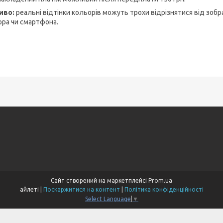
иво:
реальні відтінки кольорів можуть трохи відрізнятися від зобр
ора чи смартфона.
Сайт створений на маркетплейсі
Prom.ua
айлеті |
Поскаржитися на контент
|
Політика конфіденційності
Select Language
▼