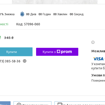
0
0
0
0
0
0
0
0
13%
Днів
Годин
Хвилин
Секунд
вності
Код:
57096-060
₴
345 ₴
Купити
Купити з
73) 385-58-36
У компан
купити б
поверне