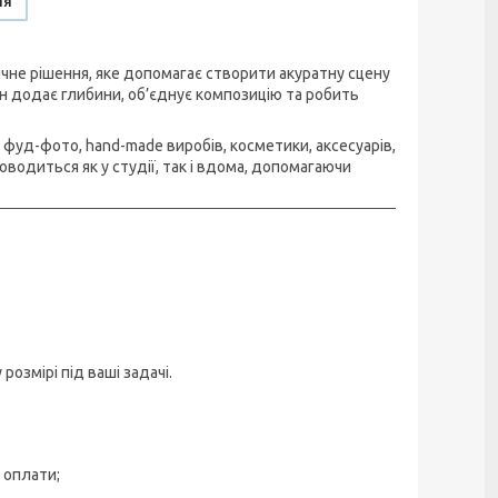
ня
не рішення, яке допомагає створити акуратну сцену
он додає глибини, об’єднує композицію та робить
фуд-фото, hand-made виробів, косметики, аксесуарів,
водиться як у студії, так і вдома, допомагаючи
змірі під ваші задачі.
 оплати;