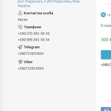
вул. Радунська, 3 (АГК Радосинь), Київ,
Україна
–
Євген
В ная
+380 (73) 385-58-36
300 
+380 (99) 385-58-36
+380733855836
+380 (
+380733855836