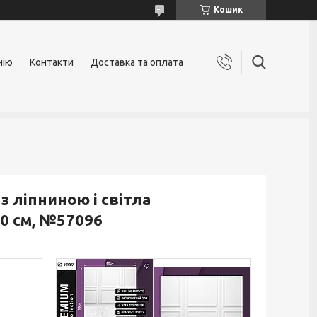
Кошик
нію
Контакти
Доставка та оплата
з ліпниною і світла
0 см, №57096