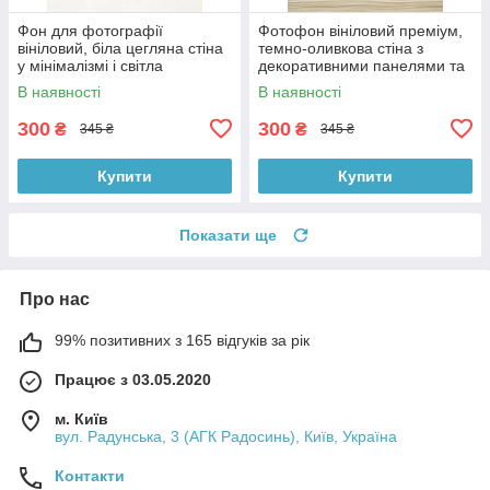
Фон для фотографії
Фотофон вініловий преміум,
вініловий, біла цегляна стіна
темно-оливкова стіна з
у мінімалізмі і світла
декоративними панелями та
однотонна підлога 60×90 см,
світле дерево підлоги 60×90
В наявності
В наявності
№57140
см, №57224
300
300
₴
₴
345 ₴
345 ₴
Купити
Купити
Показати ще
Про нас
99% позитивних з 165 відгуків за рік
Працює з 03.05.2020
м. Київ
вул. Радунська, 3 (АГК Радосинь), Київ, Україна
Контакти