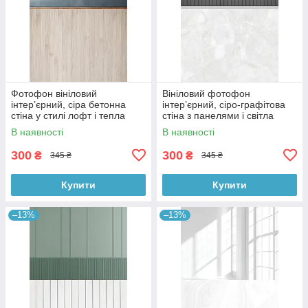
Фотофон вініловий
Вініловий фотофон
інтер’єрний, сіра бетонна
інтер’єрний, сіро-графітова
стіна у стилі лофт і тепла
стіна з панелями і світла
дерев’яна підлога 60×90 см,
мармурова підлога 60×90 см,
В наявності
В наявності
№57097
№57101
300
300
₴
₴
345 ₴
345 ₴
Купити
Купити
–13%
–13%