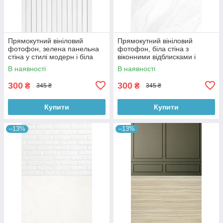
Прямокутний вініловий
Прямокутний вініловий
фотофон, зелена панельна
фотофон, біла стіна з
стіна у стилі модерн і біла
віконними відблисками і
дерев’яна підлога 60×90 см,
мармурова підлога 60×90 см,
В наявності
В наявності
№57109
№57124
300
300
₴
₴
345 ₴
345 ₴
Купити
Купити
–13%
–13%