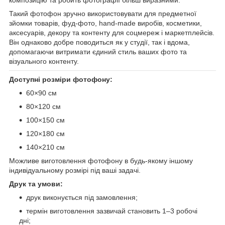
Такий фотофон зручно використовувати для предметної
зйомки товарів, фуд-фото, hand-made виробів, косметики,
аксесуарів, декору та контенту для соцмереж і маркетплейсів.
Він однаково добре поводиться як у студії, так і вдома,
допомагаючи витримати єдиний стиль ваших фото та
візуального контенту.
Доступні розміри фотофону:
60×90 см
80×120 см
100×150 см
120×180 см
140×210 см
Можливе виготовлення фотофону в будь-якому іншому
індивідуальному розмірі під ваші задачі.
Друк та умови:
друк виконується під замовлення;
термін виготовлення зазвичай становить 1–3 робочі
дні;