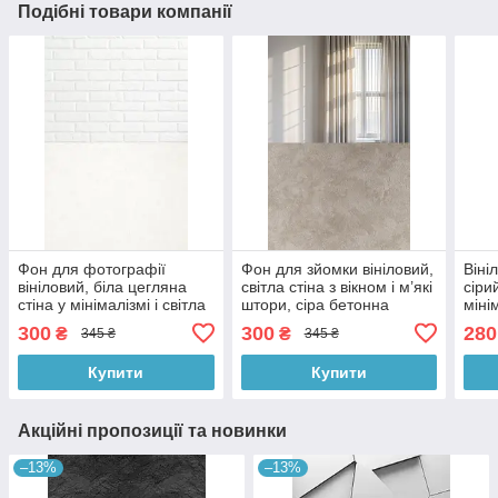
Подібні товари компанії
Фон для фотографії
Фон для зйомки вініловий,
Віні
вініловий, біла цегляна
світла стіна з вікном і м’які
сіри
стіна у мінімалізмі і світла
штори, сіра бетонна
міні
однотонна підлога 60×90
підлога, мінімалізм 60×90
підл
300
300
280
₴
₴
345 ₴
345 ₴
см, №57140
см, №57173
50×
Купити
Купити
Акційні пропозиції та новинки
–13%
–13%