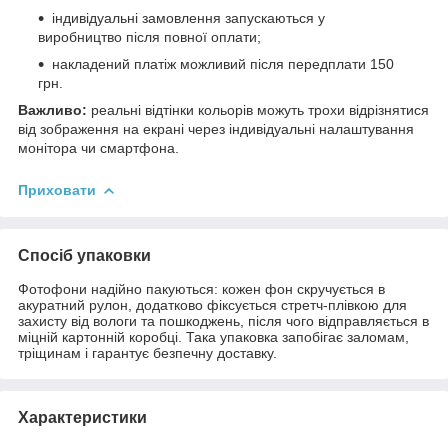
індивідуальні замовлення запускаються у
виробництво після повної оплати;
накладений платіж можливий після передплати 150
грн.
Важливо:
реальні відтінки кольорів можуть трохи відрізнятися
від зображення на екрані через індивідуальні налаштування
монітора чи смартфона.
Приховати
Спосіб упаковки
Фотофони надійно пакуються: кожен фон скручується в
акуратний рулон, додатково фіксується стретч-плівкою для
захисту від вологи та пошкоджень, після чого відправляється в
міцній картонній коробці. Така упаковка запобігає заломам,
тріщинам і гарантує безпечну доставку.
Характеристики