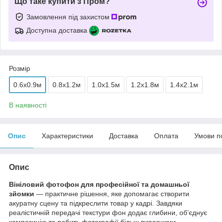
Що таке купити з Пром?
Замовлення під захистом
Доступна доставка
Розмір
0.6x0.9м
0.8x1.2м
1.0x1.5м
1.2x1.8м
1.4x2.1м
В наявності
Опис
Характеристики
Доставка
Оплата
Умови п
Опис
Вініловий фотофон для професійної та домашньої
зйомки
— практичне рішення, яке допомагає створити
акуратну сцену та підкреслити товар у кадрі. Завдяки
реалістичній передачі текстури фон додає глибини, об’єднує
композицію та робить фотографії більш виразними.