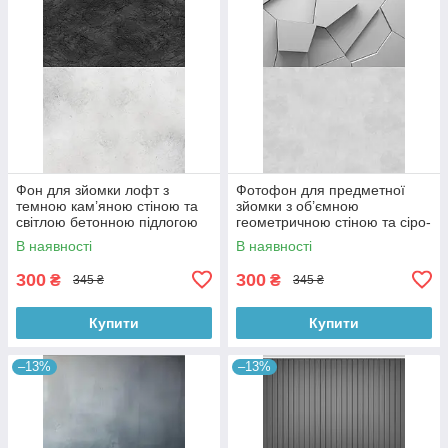
Фон для зйомки лофт з
Фотофон для предметної
темною кам’яною стіною та
зйомки з об’ємною
світлою бетонною підлогою
геометричною стіною та сіро-
60×90 см, №57331
бетонною підлогою 60×90
В наявності
В наявності
см, №57397
300
300
₴
₴
345 ₴
345 ₴
Купити
Купити
–13%
–13%