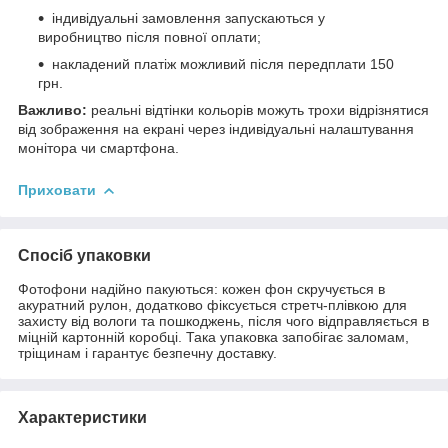
індивідуальні замовлення запускаються у
виробництво після повної оплати;
накладений платіж можливий після передплати 150
грн.
Важливо:
реальні відтінки кольорів можуть трохи відрізнятися
від зображення на екрані через індивідуальні налаштування
монітора чи смартфона.
Приховати
Спосіб упаковки
Фотофони надійно пакуються: кожен фон скручується в
акуратний рулон, додатково фіксується стретч-плівкою для
захисту від вологи та пошкоджень, після чого відправляється в
міцній картонній коробці. Така упаковка запобігає заломам,
тріщинам і гарантує безпечну доставку.
Характеристики