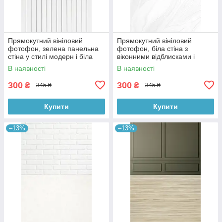
Прямокутний вініловий
Прямокутний вініловий
фотофон, зелена панельна
фотофон, біла стіна з
стіна у стилі модерн і біла
віконними відблисками і
дерев’яна підлога 60×90 см,
мармурова підлога 60×90 см,
В наявності
В наявності
№57109
№57124
300
300
₴
₴
345 ₴
345 ₴
Купити
Купити
–13%
–13%