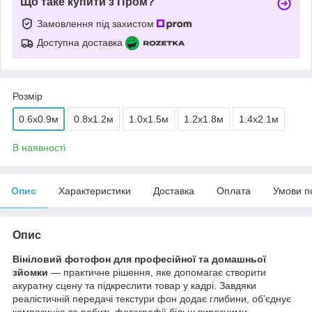
Що таке купити з Пром?
Замовлення під захистом
Доступна доставка
Розмір
0.6x0.9м
0.8x1.2м
1.0x1.5м
1.2x1.8м
1.4x2.1м
В наявності
Опис
Характеристики
Доставка
Оплата
Умови п
Опис
Вініловий фотофон для професійної та домашньої
зйомки
— практичне рішення, яке допомагає створити
акуратну сцену та підкреслити товар у кадрі. Завдяки
реалістичній передачі текстури фон додає глибини, об’єднує
композицію та робить фотографії більш виразними.