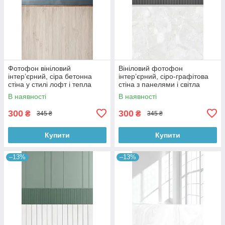
Фотофон вініловий
Вініловий фотофон
інтер’єрний, сіра бетонна
інтер’єрний, сіро-графітова
стіна у стилі лофт і тепла
стіна з панелями і світла
дерев’яна підлога 60×90 см,
мармурова підлога 60×90 см,
В наявності
В наявності
№57097
№57101
300
300
₴
₴
345 ₴
345 ₴
Купити
Купити
–13%
–13%