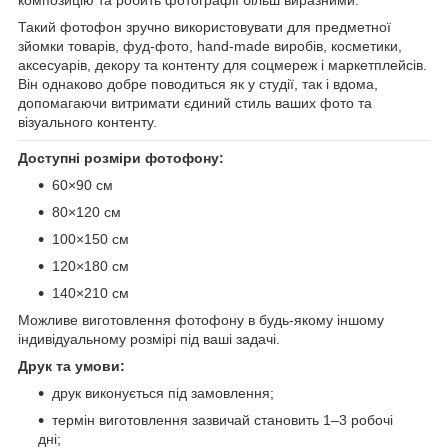
Такий фотофон зручно використовувати для предметної
зйомки товарів, фуд-фото, hand-made виробів, косметики,
аксесуарів, декору та контенту для соцмереж і маркетплейсів.
Він однаково добре поводиться як у студії, так і вдома,
допомагаючи витримати єдиний стиль ваших фото та
візуального контенту.
Доступні розміри фотофону:
60×90 см
80×120 см
100×150 см
120×180 см
140×210 см
Можливе виготовлення фотофону в будь-якому іншому
індивідуальному розмірі під ваші задачі.
Друк та умови:
друк виконується під замовлення;
термін виготовлення зазвичай становить 1–3 робочі
дні;