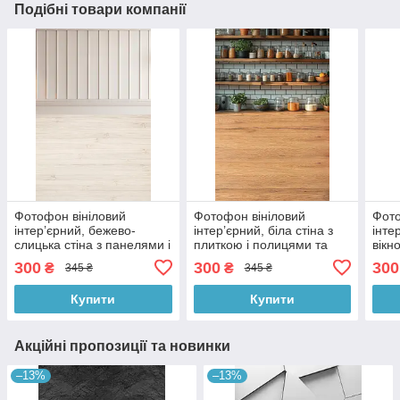
Подібні товари компанії
Фотофон вініловий
Фотофон вініловий
Фото
інтер’єрний, бежево-
інтер’єрний, біла стіна з
інте
слицька стіна з панелями і
плиткою і полицями та
вікн
світла дерев’яна підлога
тепла дерев’яна підлога,
підл
300
300
300
₴
₴
345 ₴
345 ₴
60×90 см, №57142
фон 60×90 см, №57287
60×
Купити
Купити
Акційні пропозиції та новинки
–13%
–13%