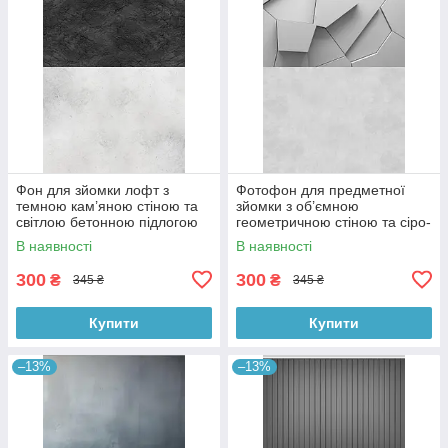
Фон для зйомки лофт з
Фотофон для предметної
темною кам’яною стіною та
зйомки з об’ємною
світлою бетонною підлогою
геометричною стіною та сіро-
60×90 см, №57331
бетонною підлогою 60×90
В наявності
В наявності
см, №57397
300
300
₴
₴
345 ₴
345 ₴
Купити
Купити
–13%
–13%