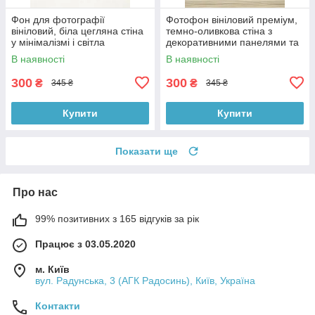
Фон для фотографії
Фотофон вініловий преміум,
вініловий, біла цегляна стіна
темно-оливкова стіна з
у мінімалізмі і світла
декоративними панелями та
однотонна підлога 60×90 см,
світле дерево підлоги 60×90
В наявності
В наявності
№57140
см, №57224
300
300
₴
₴
345 ₴
345 ₴
Купити
Купити
Показати ще
Про нас
99% позитивних з 165 відгуків за рік
Працює з 03.05.2020
м. Київ
вул. Радунська, 3 (АГК Радосинь), Київ, Україна
Контакти