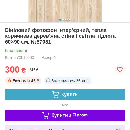
Вініловий фотофон інтер’єрний, тепла
коричнева дерев’яна стіна і світла підлога
60×90 см, №57081
В наявності
Код: 57081-060
Роздріб
300
₴
345 ₴
Економія
45 ₴
Залишилось
26 днів
Купити
або
Купити з