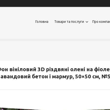
Головна
Товари та послуги
Про компа
он вініловий 3D різдвяні олені на фіолет
авандовий бетон і мармур, 50×50 см, №