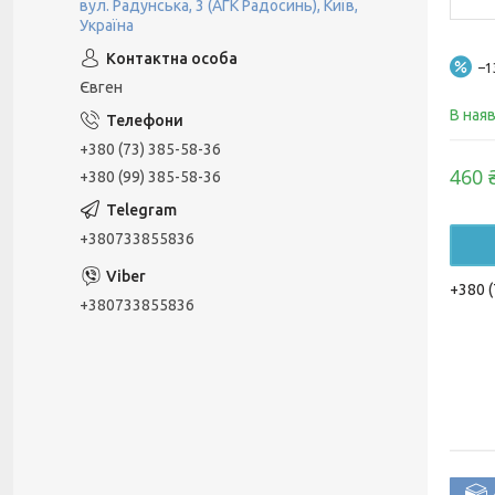
вул. Радунська, 3 (АГК Радосинь), Київ,
Україна
–
Євген
В ная
+380 (73) 385-58-36
460 
+380 (99) 385-58-36
+380733855836
+380 (
+380733855836