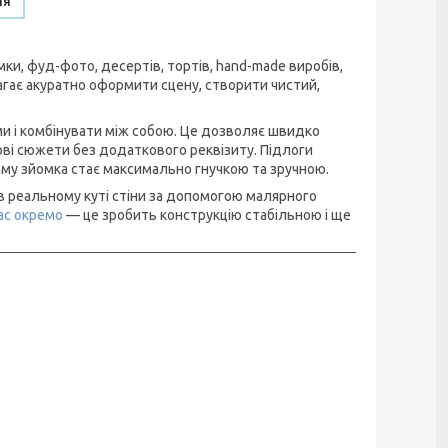
ня
и, фуд-фото, десертів, тортів, hand-made виробів,
гає акуратно оформити сцену, створити чистий,
ми і комбінувати між собою. Це дозволяє швидко
ові сюжети без додаткового реквізиту. Підлоги
чому зйомка стає максимально гнучкою та зручною.
в реальному куті стіни за допомогою малярного
ас окремо
— це зробить конструкцію стабільною і ще