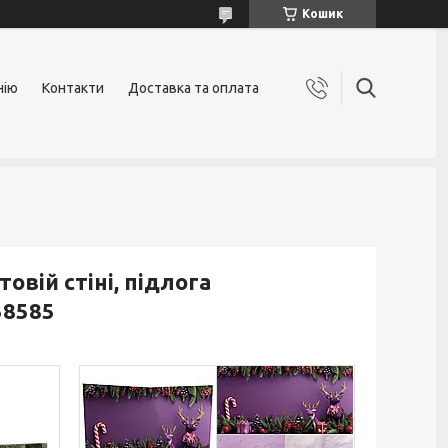
Кошик
нію
Контакти
Доставка та оплата
овій стіні, підлога
58585