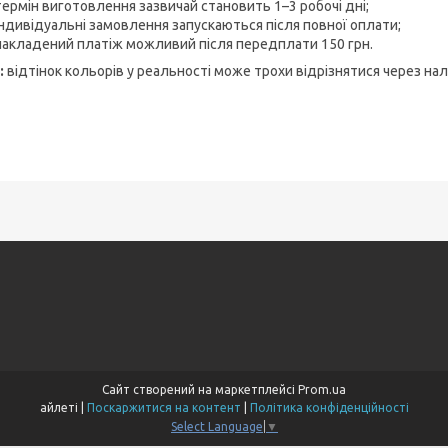
термін виготовлення зазвичай становить 1–3 робочі дні;
індивідуальні замовлення запускаються після повної оплати;
накладений платіж можливий після передплати 150 грн.
:
відтінок кольорів у реальності може трохи відрізнятися через на
Сайт створений на маркетплейсі
Prom.ua
айлеті |
Поскаржитися на контент
|
Політика конфіденційності
Select Language
▼