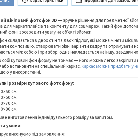
Опис
Характеристики
Інформація для замовлен
ий вініловий фотофон 3D
— зручне рішення для предметної зйомк
ів для маркетплейсів та контенту для соцмереж. Такий фон допома
ий фон і зосередити увагу на об’єкті зйомки.
он складається з двох стін та двох підлог, які можна міняти місця
вати композицію, створювати різні варіанти кадру та отримувати н
заються між собою і при зборі одна накладається на іншу, завдяки 
о собі кутовий фон форму не тримає — його можна легко закріпити 
у або встановити на спеціальний каркас.
Каркас можна придбати у н
ішою у використанні.
пні розміри кутового фотофону:
50×50 см
60×60 см
70×70 см
80×80 см
ве виготовлення індивідуального розміру за запитом.
та умови:
друк виконуємо під замовлення;