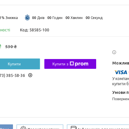
0
0
0
0
0
0
0
0
13%
Днів
Годин
Хвилин
Секунд
вності
Код:
58585-100
₴
530 ₴
Купити
Купити з
73) 385-58-36
У компан
купити б
поверне