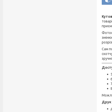
Кутов
товар
приємн
Фотоф
зміню
розрі
Сам п
скотч
зручн
Досту
Можли
Друк 