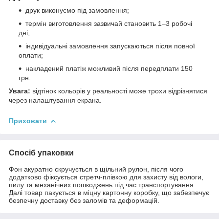
друк виконуємо під замовлення;
термін виготовлення зазвичай становить 1–3 робочі
дні;
індивідуальні замовлення запускаються після повної
оплати;
накладений платіж можливий після передплати 150
грн.
Увага:
відтінок кольорів у реальності може трохи відрізнятися
через налаштування екрана.
Приховати
Спосіб упаковки
Фон акуратно скручується в щільний рулон, після чого
додатково фіксується стретч-плівкою для захисту від вологи,
пилу та механічних пошкоджень під час транспортування.
Далі товар пакується в міцну картонну коробку, що забезпечує
безпечну доставку без заломів та деформацій.