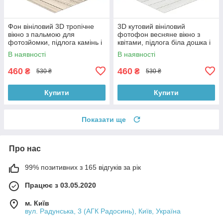
Фон вініловий 3D тропічне
3D кутовий вініловий
вікно з пальмою для
фотофон весняне вікно з
фотозйомки, підлога камінь і
квітами, підлога біла дошка і
біла дошка, 50×50 см,
камінь, 50×50 см, №58638
В наявності
В наявності
№58629
460
460
₴
₴
530 ₴
530 ₴
Купити
Купити
Показати ще
Про нас
99% позитивних з 165 відгуків за рік
Працює з 03.05.2020
м. Київ
вул. Радунська, 3 (АГК Радосинь), Київ, Україна