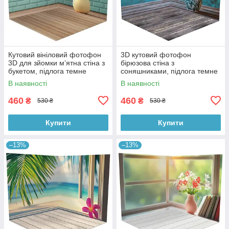
Кутовий вініловий фотофон
3D кутовий фотофон
3D для зйомки мʼятна стіна з
бірюзова стіна з
букетом, підлога темне
соняшниками, підлога темне
дерево, 50×50 см, №58620
дерево і блакитні дошки,
В наявності
В наявності
50×50 см, №58628
460
460
₴
₴
530 ₴
530 ₴
Купити
Купити
–13%
–13%