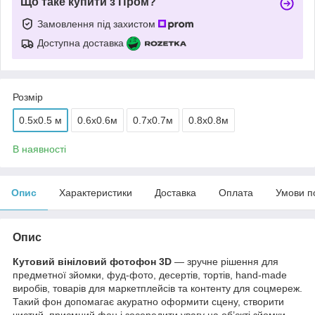
Що таке купити з Пром?
Замовлення під захистом
Доступна доставка
Розмір
0.5x0.5 м
0.6х0.6м
0.7х0.7м
0.8х0.8м
В наявності
Опис
Характеристики
Доставка
Оплата
Умови п
Опис
Кутовий вініловий фотофон 3D
— зручне рішення для
предметної зйомки, фуд-фото, десертів, тортів, hand-made
виробів, товарів для маркетплейсів та контенту для соцмереж.
Такий фон допомагає акуратно оформити сцену, створити
чистий, приємний фон і зосередити увагу на об’єкті зйомки.