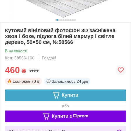
Кутовий вініловий фотофон 3D засніжена
хвоя і боке, підлога білий мармур і світле
дерево, 50×50 см, №58566
В наявності
Код: 58566-100
Роздріб
460
₴
530 ₴
Економія
70 ₴
Залишилось
24 дні
Купити
або
Купити з