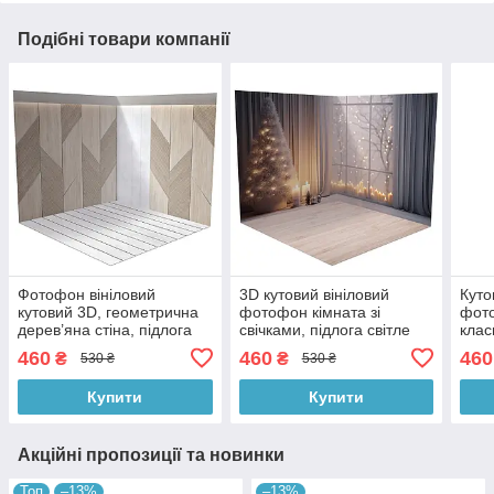
Подібні товари компанії
Фотофон вініловий
3D кутовий вініловий
Куто
кутовий 3D, геометрична
фотофон кімната зі
фото
дерев’яна стіна, підлога
свічками, підлога світле
клас
біле дерево і світлий
дерево і білий мармур,
світ
460
460
460
₴
₴
530 ₴
530 ₴
мармур, 50×50 см,
50×50 см, №58524
дере
№58227
№58
Купити
Купити
Акційні пропозиції та новинки
Топ
–13%
–13%