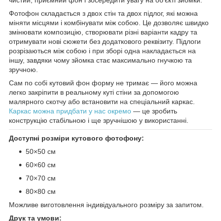
Фотофон складається з двох стін та двох підлог, які можна
міняти місцями і комбінувати між собою. Це дозволяє швидко
змінювати композицію, створювати різні варіанти кадру та
отримувати нові сюжети без додаткового реквізиту. Підлоги
розрізаються між собою і при зборі одна накладається на
іншу, завдяки чому зйомка стає максимально гнучкою та
зручною.
Сам по собі кутовий фон форму не тримає — його можна
легко закріпити в реальному куті стіни за допомогою
малярного скотчу або встановити на спеціальний каркас.
Каркас можна придбати у нас окремо
— це зробить
конструкцію стабільною і ще зручнішою у використанні.
Доступні розміри кутового фотофону:
50×50 см
60×60 см
70×70 см
80×80 см
Можливе виготовлення індивідуального розміру за запитом.
Друк та умови: