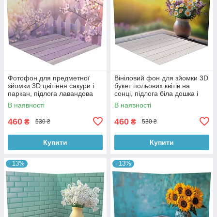
Фотофон для предметної
Вініловий фон для зйомки 3D
зйомки 3D цвітіння сакури і
букет польових квітів на
паркан, підлога лавандова
сонці, підлога біла дошка і
дошка і дерево, 50×50 см,
тепле дерево, 50×50 см,
В наявності
В наявності
№58616
№58617
460
460
₴
₴
530 ₴
530 ₴
Купити
Купити
–13%
–13%