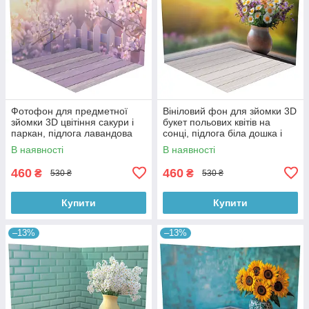
Фотофон для предметної
Вініловий фон для зйомки 3D
зйомки 3D цвітіння сакури і
букет польових квітів на
паркан, підлога лавандова
сонці, підлога біла дошка і
дошка і дерево, 50×50 см,
тепле дерево, 50×50 см,
В наявності
В наявності
№58616
№58617
460
460
₴
₴
530 ₴
530 ₴
Купити
Купити
–13%
–13%