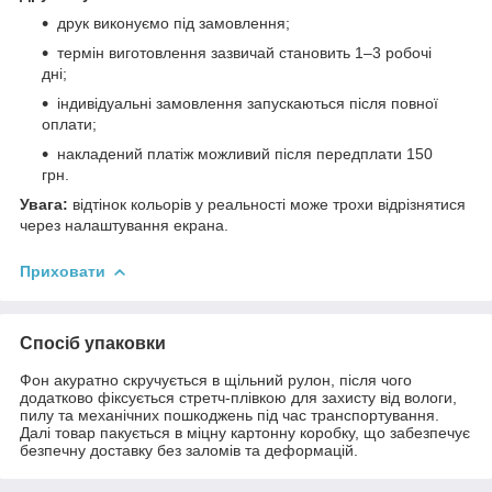
друк виконуємо під замовлення;
термін виготовлення зазвичай становить 1–3 робочі
дні;
індивідуальні замовлення запускаються після повної
оплати;
накладений платіж можливий після передплати 150
грн.
Увага:
відтінок кольорів у реальності може трохи відрізнятися
через налаштування екрана.
Приховати
Спосіб упаковки
Фон акуратно скручується в щільний рулон, після чого
додатково фіксується стретч-плівкою для захисту від вологи,
пилу та механічних пошкоджень під час транспортування.
Далі товар пакується в міцну картонну коробку, що забезпечує
безпечну доставку без заломів та деформацій.