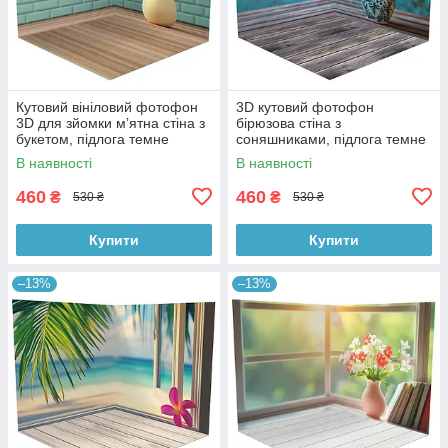
Кутовий вініловий фотофон
3D кутовий фотофон
3D для зйомки мʼятна стіна з
бірюзова стіна з
букетом, підлога темне
соняшниками, підлога темне
дерево, 50×50 см, №58620
дерево і блакитні дошки,
В наявності
В наявності
50×50 см, №58628
460
460
₴
₴
530 ₴
530 ₴
Купити
Купити
–13%
–13%