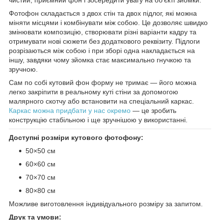
Фотофон складається з двох стін та двох підлог, які можна
міняти місцями і комбінувати між собою. Це дозволяє швидко
змінювати композицію, створювати різні варіанти кадру та
отримувати нові сюжети без додаткового реквізиту. Підлоги
розрізаються між собою і при зборі одна накладається на
іншу, завдяки чому зйомка стає максимально гнучкою та
зручною.
Сам по собі кутовий фон форму не тримає — його можна
легко закріпити в реальному куті стіни за допомогою
малярного скотчу або встановити на спеціальний каркас.
Каркас можна придбати у нас окремо
— це зробить
конструкцію стабільною і ще зручнішою у використанні.
Доступні розміри кутового фотофону:
50×50 см
60×60 см
70×70 см
80×80 см
Можливе виготовлення індивідуального розміру за запитом.
Друк та умови: