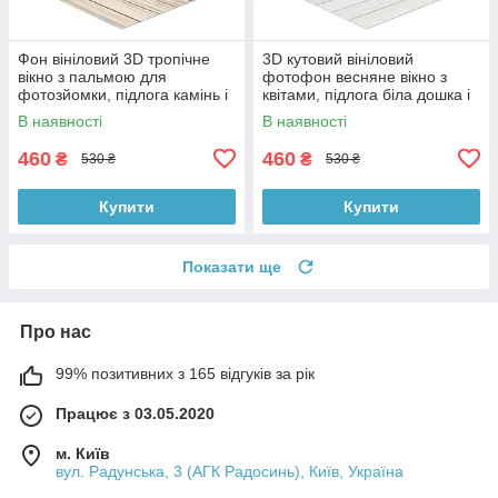
Фон вініловий 3D тропічне
3D кутовий вініловий
вікно з пальмою для
фотофон весняне вікно з
фотозйомки, підлога камінь і
квітами, підлога біла дошка і
біла дошка, 50×50 см,
камінь, 50×50 см, №58638
В наявності
В наявності
№58629
460
460
₴
₴
530 ₴
530 ₴
Купити
Купити
Показати ще
Про нас
99% позитивних з 165 відгуків за рік
Працює з 03.05.2020
м. Київ
вул. Радунська, 3 (АГК Радосинь), Київ, Україна