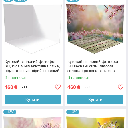
Кутовий вініловий фотофон
Кутовий вініловий фотофон
3D, біла мінімалістична стіна,
3D весняні квіти, підлога
підлога світло-сірий і гладкий
зелена і рожева вінтажна
бетон, 50×50 см, №58301
дошка, 50×50 см, №58615
В наявності
В наявності
460
460
₴
₴
530 ₴
530 ₴
Купити
Купити
–13%
–13%