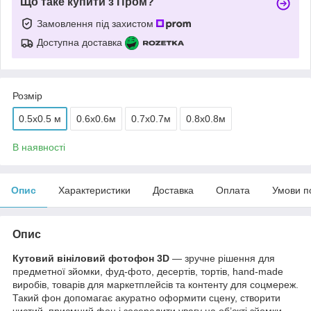
Що таке купити з Пром?
Замовлення під захистом
Доступна доставка
Розмір
0.5x0.5 м
0.6х0.6м
0.7х0.7м
0.8х0.8м
В наявності
Опис
Характеристики
Доставка
Оплата
Умови п
Опис
Кутовий вініловий фотофон 3D
— зручне рішення для
предметної зйомки, фуд-фото, десертів, тортів, hand-made
виробів, товарів для маркетплейсів та контенту для соцмереж.
Такий фон допомагає акуратно оформити сцену, створити
чистий, приємний фон і зосередити увагу на об’єкті зйомки.