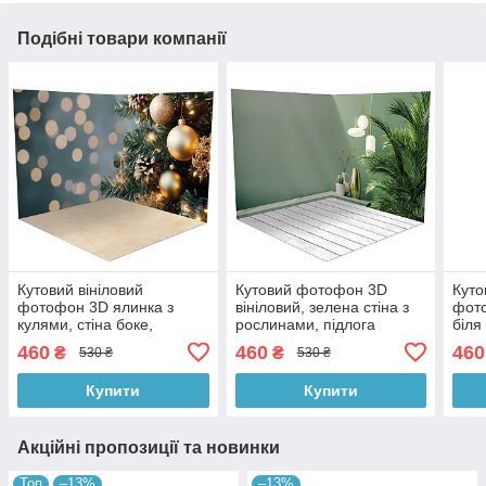
Подібні товари компанії
Кутовий вініловий
Кутовий фотофон 3D
Куто
фотофон 3D ялинка з
вініловий, зелена стіна з
фото
кулями, стіна боке,
рослинами, підлога
біля
підлога бежевий камінь і
світлий камінь і біле
дере
460
460
460
₴
₴
530 ₴
530 ₴
дерево, 50×50 см,
дерево, 50×50 см,
50×
№58521
№58226
Купити
Купити
Акційні пропозиції та новинки
Топ
–13%
–13%