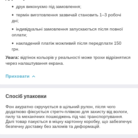
друк виконуємо під замовлення;
термін виготовлення зазвичай становить 1–3 робочі
дні;
індивідуальні замовлення запускаються після повної
оплати;
накладений платіж можливий після передплати 150
грн.
Увага:
відтінок кольорів у реальності може трохи відрізнятися
через налаштування екрана.
Приховати
Спосіб упаковки
Фон акуратно скручується в щільний рулон, після чого
додатково фіксується стретч-плівкою для захисту від вологи,
пилу та механічних пошкоджень під час транспортування.
Далі товар пакується в міцну картонну коробку, що забезпечує
безпечну доставку без заломів та деформацій.