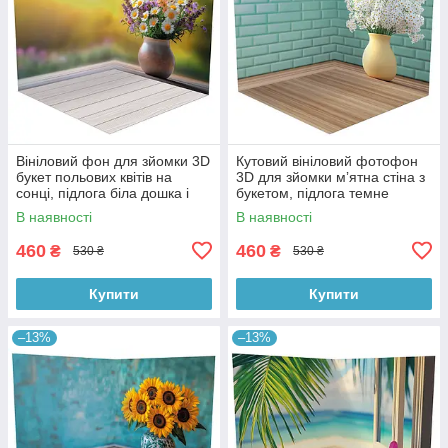
Вініловий фон для зйомки 3D
Кутовий вініловий фотофон
букет польових квітів на
3D для зйомки мʼятна стіна з
сонці, підлога біла дошка і
букетом, підлога темне
тепле дерево, 50×50 см,
дерево, 50×50 см, №58620
В наявності
В наявності
№58617
460
460
₴
₴
530 ₴
530 ₴
Купити
Купити
–13%
–13%