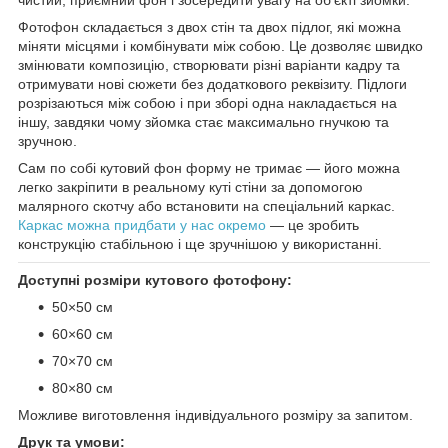
Фотофон складається з двох стін та двох підлог, які можна
міняти місцями і комбінувати між собою. Це дозволяє швидко
змінювати композицію, створювати різні варіанти кадру та
отримувати нові сюжети без додаткового реквізиту. Підлоги
розрізаються між собою і при зборі одна накладається на
іншу, завдяки чому зйомка стає максимально гнучкою та
зручною.
Сам по собі кутовий фон форму не тримає — його можна
легко закріпити в реальному куті стіни за допомогою
малярного скотчу або встановити на спеціальний каркас.
Каркас можна придбати у нас окремо
— це зробить
конструкцію стабільною і ще зручнішою у використанні.
Доступні розміри кутового фотофону:
50×50 см
60×60 см
70×70 см
80×80 см
Можливе виготовлення індивідуального розміру за запитом.
Друк та умови: