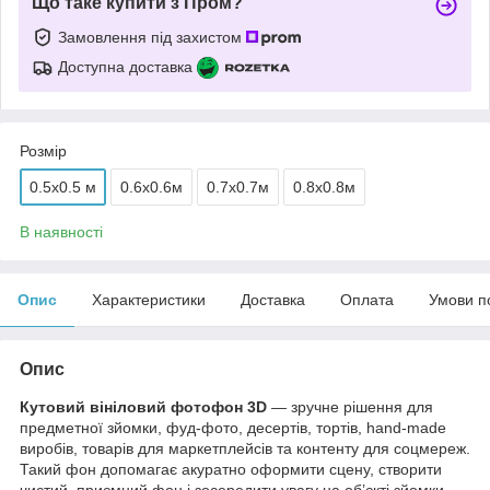
Що таке купити з Пром?
Замовлення під захистом
Доступна доставка
Розмір
0.5x0.5 м
0.6х0.6м
0.7х0.7м
0.8х0.8м
В наявності
Опис
Характеристики
Доставка
Оплата
Умови п
Опис
Кутовий вініловий фотофон 3D
— зручне рішення для
предметної зйомки, фуд-фото, десертів, тортів, hand-made
виробів, товарів для маркетплейсів та контенту для соцмереж.
Такий фон допомагає акуратно оформити сцену, створити
чистий, приємний фон і зосередити увагу на об’єкті зйомки.