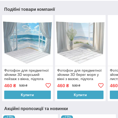
Подібні товари компанії
Фотофон для предметної
Фотофон для предметної
Фото
зйомки 3D морський
зйомки 3D берег моря у
зйом
пейзаж з вікна, підлога
вікні з вазою, підлога
лист
біла дошка і світлий
мармур і вибілена дошка,
дошк
460
460
460
₴
₴
530 ₴
530 ₴
камінь, 50×50 см, №58636
50×50 см, №58641
50×5
Купити
Купити
Акційні пропозиції та новинки
–13%
–13%