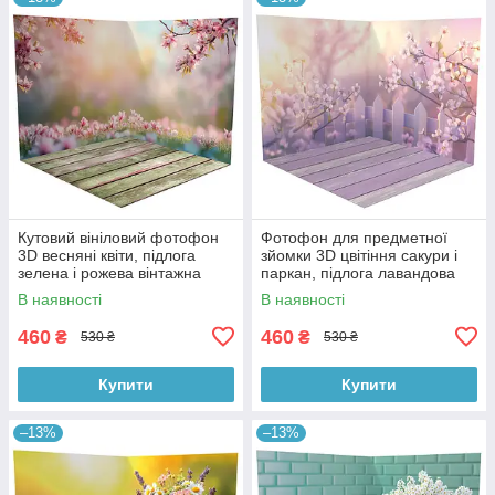
Кутовий вініловий фотофон
Фотофон для предметної
3D весняні квіти, підлога
зйомки 3D цвітіння сакури і
зелена і рожева вінтажна
паркан, підлога лавандова
дошка, 50×50 см, №58615
дошка і дерево, 50×50 см,
В наявності
В наявності
№58616
460
460
₴
₴
530 ₴
530 ₴
Купити
Купити
–13%
–13%