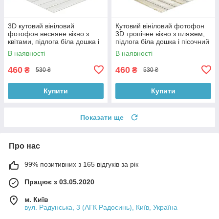
3D кутовий вініловий
Кутовий вініловий фотофон
фотофон весняне вікно з
3D тропічне вікно з пляжем,
квітами, підлога біла дошка і
підлога біла дошка і пісочний
камінь, 50×50 см, №58638
камінь, 50×50 см, №58660
В наявності
В наявності
460
460
₴
₴
530 ₴
530 ₴
Купити
Купити
Показати ще
Про нас
99% позитивних з 165 відгуків за рік
Працює з 03.05.2020
м. Київ
вул. Радунська, 3 (АГК Радосинь), Київ, Україна