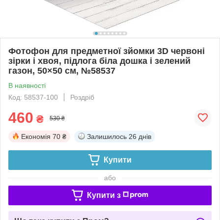
Фотофон для предметної зйомки 3D червоні
зірки і хвоя, підлога біла дошка і зелений
газон, 50×50 см, №58537
В наявності
Код: 58537-100
Роздріб
460
₴
530 ₴
Економія
70 ₴
Залишилось
26 днів
Купити
або
Купити з