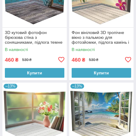
3D кутовий фотофон
Фон вініловий 3D тропічне
бірюзова стіна з
вікно з пальмою для
соняшниками, підлога темне
фотозйомки, підлога камінь і
дерево і блакитні дошки,
біла дошка, 50×50 см,
В наявності
В наявності
50×50 см, №58628
№58629
460
460
₴
₴
530 ₴
530 ₴
Купити
Купити
–13%
–13%