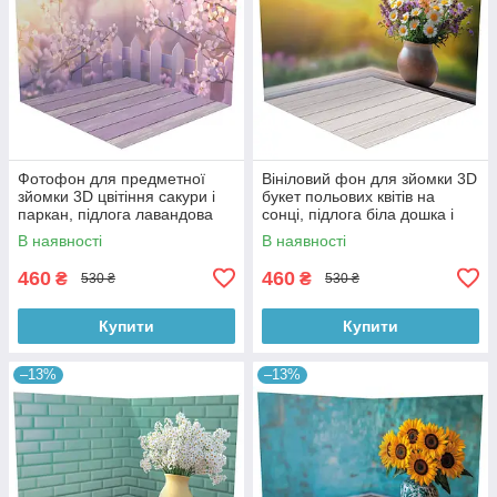
Фотофон для предметної
Вініловий фон для зйомки 3D
зйомки 3D цвітіння сакури і
букет польових квітів на
паркан, підлога лавандова
сонці, підлога біла дошка і
дошка і дерево, 50×50 см,
тепле дерево, 50×50 см,
В наявності
В наявності
№58616
№58617
460
460
₴
₴
530 ₴
530 ₴
Купити
Купити
–13%
–13%