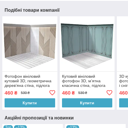
Подібні товари компанії
Фотофон вініловий
Кутовий вініловий
3D к
кутовий 3D, геометрична
фотофон 3D, м’ятна
фото
дерев’яна стіна, підлога
класична стіна, підлога
і сні
біле дерево і світлий
світлий мармур і біле
темн
460
460
460
₴
₴
530 ₴
530 ₴
мармур, 50×50 см,
дерево, 50×50 см,
№58
№58227
№58231
Купити
Купити
Акційні пропозиції та новинки
Топ
–13%
–13%