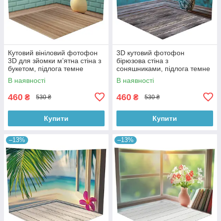
Кутовий вініловий фотофон
3D кутовий фотофон
3D для зйомки мʼятна стіна з
бірюзова стіна з
букетом, підлога темне
соняшниками, підлога темне
дерево, 50×50 см, №58620
дерево і блакитні дошки,
В наявності
В наявності
50×50 см, №58628
460
460
₴
₴
530 ₴
530 ₴
Купити
Купити
–13%
–13%