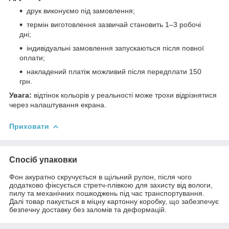
друк виконуємо під замовлення;
термін виготовлення зазвичай становить 1–3 робочі
дні;
індивідуальні замовлення запускаються після повної
оплати;
накладений платіж можливий після передплати 150
грн.
Увага:
відтінок кольорів у реальності може трохи відрізнятися
через налаштування екрана.
Приховати
Спосіб упаковки
Фон акуратно скручується в щільний рулон, після чого
додатково фіксується стретч-плівкою для захисту від вологи,
пилу та механічних пошкоджень під час транспортування.
Далі товар пакується в міцну картонну коробку, що забезпечує
безпечну доставку без заломів та деформацій.