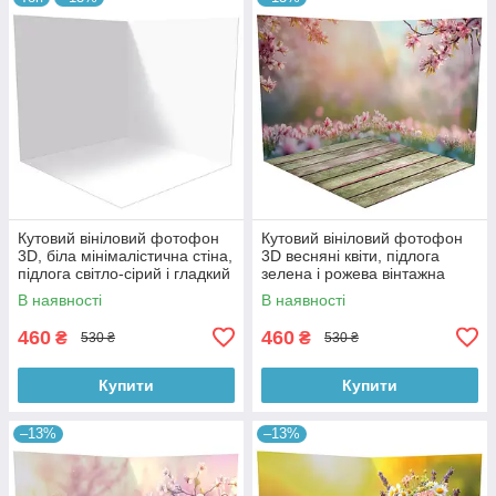
Кутовий вініловий фотофон
Кутовий вініловий фотофон
3D, біла мінімалістична стіна,
3D весняні квіти, підлога
підлога світло-сірий і гладкий
зелена і рожева вінтажна
бетон, 50×50 см, №58301
дошка, 50×50 см, №58615
В наявності
В наявності
460
460
₴
₴
530 ₴
530 ₴
Купити
Купити
–13%
–13%