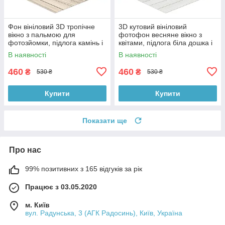
Фон вініловий 3D тропічне
3D кутовий вініловий
вікно з пальмою для
фотофон весняне вікно з
фотозйомки, підлога камінь і
квітами, підлога біла дошка і
біла дошка, 50×50 см,
камінь, 50×50 см, №58638
В наявності
В наявності
№58629
460
460
₴
₴
530 ₴
530 ₴
Купити
Купити
Показати ще
Про нас
99% позитивних з 165 відгуків за рік
Працює з 03.05.2020
м. Київ
вул. Радунська, 3 (АГК Радосинь), Київ, Україна