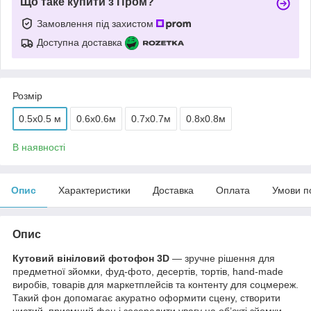
Що таке купити з Пром?
Замовлення під захистом
Доступна доставка
Розмір
0.5x0.5 м
0.6х0.6м
0.7х0.7м
0.8х0.8м
В наявності
Опис
Характеристики
Доставка
Оплата
Умови п
Опис
Кутовий вініловий фотофон 3D
— зручне рішення для
предметної зйомки, фуд-фото, десертів, тортів, hand-made
виробів, товарів для маркетплейсів та контенту для соцмереж.
Такий фон допомагає акуратно оформити сцену, створити
чистий, приємний фон і зосередити увагу на об’єкті зйомки.