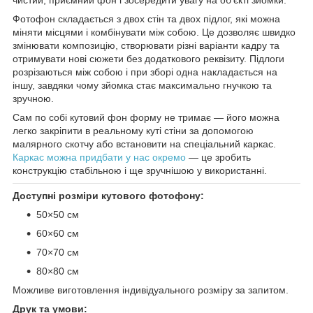
Фотофон складається з двох стін та двох підлог, які можна
міняти місцями і комбінувати між собою. Це дозволяє швидко
змінювати композицію, створювати різні варіанти кадру та
отримувати нові сюжети без додаткового реквізиту. Підлоги
розрізаються між собою і при зборі одна накладається на
іншу, завдяки чому зйомка стає максимально гнучкою та
зручною.
Сам по собі кутовий фон форму не тримає — його можна
легко закріпити в реальному куті стіни за допомогою
малярного скотчу або встановити на спеціальний каркас.
Каркас можна придбати у нас окремо
— це зробить
конструкцію стабільною і ще зручнішою у використанні.
Доступні розміри кутового фотофону:
50×50 см
60×60 см
70×70 см
80×80 см
Можливе виготовлення індивідуального розміру за запитом.
Друк та умови: