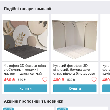
Подібні товари компанії
Фотофон 3D бежева стіна
Кутовий фотофон 3D
Куто
з обʼємними колами і
вініловий, бежева арка
фот
листям, підлога світлий
стіна, підлога біле дерево
камі
бетон і темний камінь,
і світлий бетон, 50×50 см,
дошк
460
460
460
₴
₴
530 ₴
530 ₴
50×50 см, №58711
№58316
50×
Купити
Купити
Акційні пропозиції та новинки
–13%
–13%