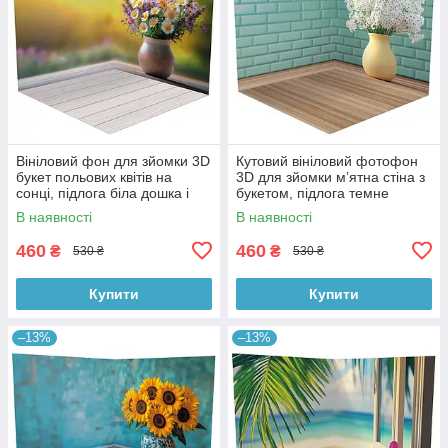
Вініловий фон для зйомки 3D
Кутовий вініловий фотофон
букет польових квітів на
3D для зйомки мʼятна стіна з
сонці, підлога біла дошка і
букетом, підлога темне
тепле дерево, 50×50 см,
дерево, 50×50 см, №58620
В наявності
В наявності
№58617
460
460
₴
₴
530 ₴
530 ₴
Купити
Купити
–13%
–13%