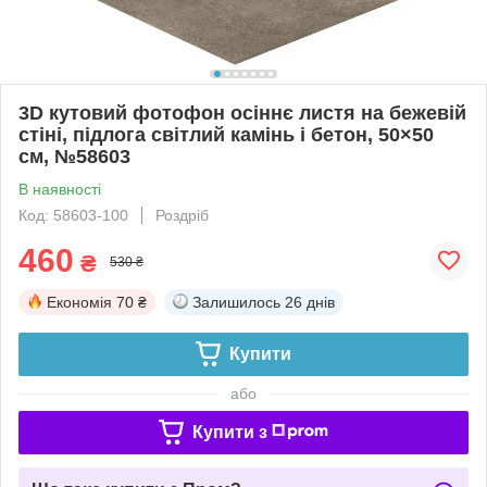
3D кутовий фотофон осіннє листя на бежевій
стіні, підлога світлий камінь і бетон, 50×50
см, №58603
В наявності
Код: 58603-100
Роздріб
460
₴
530 ₴
Економія
70 ₴
Залишилось
26 днів
Купити
або
Купити з