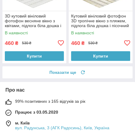
3D кутовий вініловий
Кутовий вініловий фотофон
фотофон весняне вікно з
3D тропічне вікно з пляжем,
квітами, підлога біла дошка і
підлога біла дошка і пісочний
камінь, 50×50 см, №58638
камінь, 50×50 см, №58660
В наявності
В наявності
460
460
₴
₴
530 ₴
530 ₴
Купити
Купити
Показати ще
Про нас
99% позитивних з 165 відгуків за рік
Працює з 03.05.2020
м. Київ
вул. Радунська, 3 (АГК Радосинь), Київ, Україна