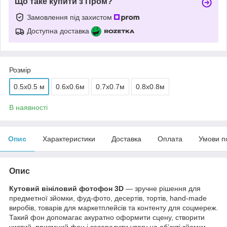
Що таке купити з Пром?
Замовлення під захистом
Доступна доставка
Розмір
0.5x0.5 м
0.6х0.6м
0.7х0.7м
0.8х0.8м
В наявності
Опис
Характеристики
Доставка
Оплата
Умови п
Опис
Кутовий вініловий фотофон 3D
— зручне рішення для
предметної зйомки, фуд-фото, десертів, тортів, hand-made
виробів, товарів для маркетплейсів та контенту для соцмереж.
Такий фон допомагає акуратно оформити сцену, створити
чистий, приємний фон і зосередити увагу на об’єкті зйомки.