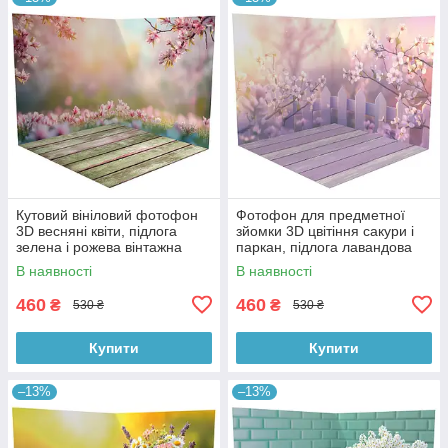
Кутовий вініловий фотофон
Фотофон для предметної
3D весняні квіти, підлога
зйомки 3D цвітіння сакури і
зелена і рожева вінтажна
паркан, підлога лавандова
дошка, 50×50 см, №58615
дошка і дерево, 50×50 см,
В наявності
В наявності
№58616
460
460
₴
₴
530 ₴
530 ₴
Купити
Купити
–13%
–13%