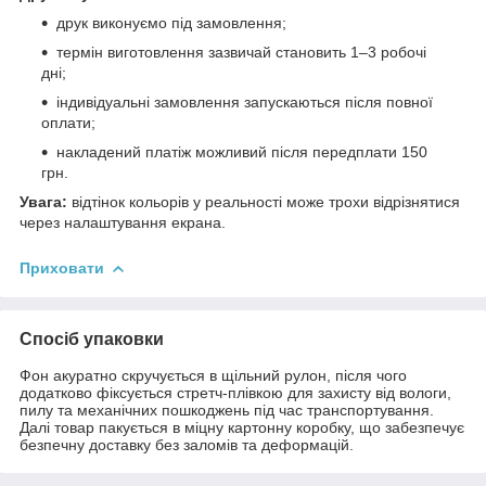
друк виконуємо під замовлення;
термін виготовлення зазвичай становить 1–3 робочі
дні;
індивідуальні замовлення запускаються після повної
оплати;
накладений платіж можливий після передплати 150
грн.
Увага:
відтінок кольорів у реальності може трохи відрізнятися
через налаштування екрана.
Приховати
Спосіб упаковки
Фон акуратно скручується в щільний рулон, після чого
додатково фіксується стретч-плівкою для захисту від вологи,
пилу та механічних пошкоджень під час транспортування.
Далі товар пакується в міцну картонну коробку, що забезпечує
безпечну доставку без заломів та деформацій.