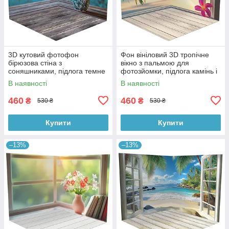
3D кутовий фотофон
Фон вініловий 3D тропічне
бірюзова стіна з
вікно з пальмою для
соняшниками, підлога темне
фотозйомки, підлога камінь і
дерево і блакитні дошки,
біла дошка, 50×50 см,
В наявності
В наявності
50×50 см, №58628
№58629
460
460
₴
₴
530 ₴
530 ₴
Купити
Купити
–13%
–13%