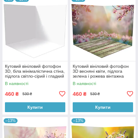
Кутовий вініловий фотофон
Кутовий вініловий фотофон
3D, біла мінімалістична стіна,
3D весняні квіти, підлога
підлога світло-сірий і гладкий
зелена і рожева вінтажна
бетон, 50×50 см, №58301
дошка, 50×50 см, №58615
В наявності
В наявності
460
460
₴
₴
530 ₴
530 ₴
Купити
Купити
–13%
–13%