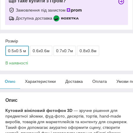
Що таке купити з Пром?
Замовлення під захистом
Доступна доставка
Розмір
0.5x0.5 м
0.6х0.6м
0.7х0.7м
0.8х0.8м
В наявності
Опис
Характеристики
Доставка
Оплата
Умови п
Опис
Кутовий вініловий фотофон 3D
— зручне рішення для
предметної зйомки, фуд-фото, десертів, тортів, hand-made
виробів, товарів для маркетплейсів та контенту для соцмереж.
Такий фон допомагає акуратно оформити сцену, створити
чистий, приємний фон і зосередити увагу на об’єкті зйомки.