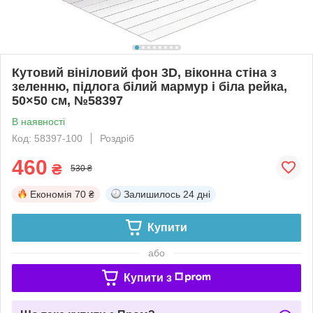
Кутовий вініловий фон 3D, віконна стіна з
зеленню, підлога білий мармур і біла рейка,
50×50 см, №58397
В наявності
Код: 58397-100
Роздріб
460
₴
530 ₴
Економія
70 ₴
Залишилось
24 дні
Купити
або
Купити з