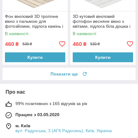
Фон вініловий 3D тропічне
3D кутовий вініловий
вікно з пальмою для
фотофон весняне вікно з
фотозйомки, підлога камінь і
квітами, підлога біла дошка і
біла дошка, 50×50 см,
камінь, 50×50 см, №58638
В наявності
В наявності
№58629
460
460
₴
₴
530 ₴
530 ₴
Купити
Купити
Показати ще
Про нас
99% позитивних з 165 відгуків за рік
Працює з 03.05.2020
м. Київ
вул. Радунська, 3 (АГК Радосинь), Київ, Україна