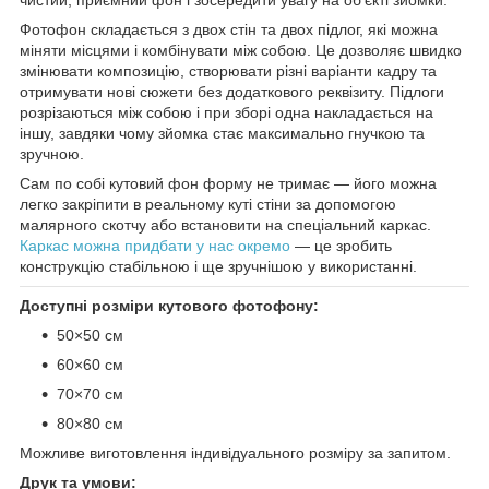
Фотофон складається з двох стін та двох підлог, які можна
міняти місцями і комбінувати між собою. Це дозволяє швидко
змінювати композицію, створювати різні варіанти кадру та
отримувати нові сюжети без додаткового реквізиту. Підлоги
розрізаються між собою і при зборі одна накладається на
іншу, завдяки чому зйомка стає максимально гнучкою та
зручною.
Сам по собі кутовий фон форму не тримає — його можна
легко закріпити в реальному куті стіни за допомогою
малярного скотчу або встановити на спеціальний каркас.
Каркас можна придбати у нас окремо
— це зробить
конструкцію стабільною і ще зручнішою у використанні.
Доступні розміри кутового фотофону:
50×50 см
60×60 см
70×70 см
80×80 см
Можливе виготовлення індивідуального розміру за запитом.
Друк та умови: