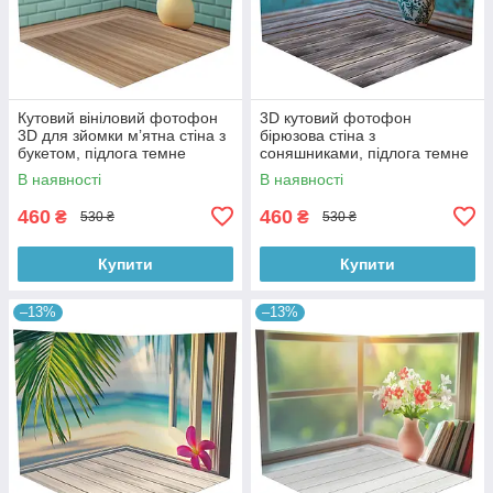
Кутовий вініловий фотофон
3D кутовий фотофон
3D для зйомки мʼятна стіна з
бірюзова стіна з
букетом, підлога темне
соняшниками, підлога темне
дерево, 50×50 см, №58620
дерево і блакитні дошки,
В наявності
В наявності
50×50 см, №58628
460
460
₴
₴
530 ₴
530 ₴
Купити
Купити
–13%
–13%