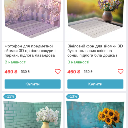
Фотофон для предметної
Вініловий фон для зйомки 3D
зйомки 3D цвітіння сакури і
букет польових квітів на
паркан, підлога лавандова
сонці, підлога біла дошка і
дошка і дерево, 50×50 см,
тепле дерево, 50×50 см,
В наявності
В наявності
№58616
№58617
460
460
₴
₴
530 ₴
530 ₴
Купити
Купити
–13%
–13%