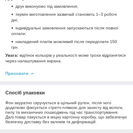
друк виконуємо під замовлення;
термін виготовлення зазвичай становить 1–3 робочі
дні;
індивідуальні замовлення запускаються після повної
оплати;
накладений платіж можливий після передплати 150
грн.
Увага:
відтінок кольорів у реальності може трохи відрізнятися
через налаштування екрана.
Приховати
Спосіб упаковки
Фон акуратно скручується в щільний рулон, після чого
додатково фіксується стретч-плівкою для захисту від вологи,
пилу та механічних пошкоджень під час транспортування.
Далі товар пакується в міцну картонну коробку, що забезпечує
безпечну доставку без заломів та деформацій.