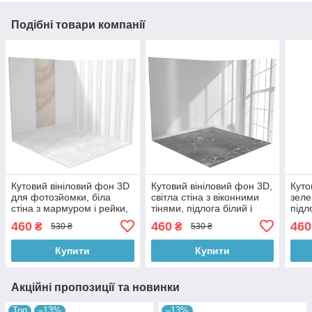
Подібні товари компанії
Кутовий вініловий фон 3D
Кутовий вініловий фон 3D,
Куто
для фотозйомки, біла
світла стіна з віконними
зеле
стіна з мармуром і рейки,
тінями, підлога білий і
підл
підлога бежевий мармур,
сірий мармур, 50×50 см,
світ
460
460
460
₴
₴
530 ₴
530 ₴
50×50 см, №58353
№58378
№58
Купити
Купити
Акційні пропозиції та новинки
Топ
–13%
–13%