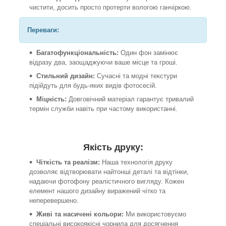
чистити, досить просто протерти вологою ганчіркою.
Переваги:
Багатофункціональність:
Один фон замінює
відразу два, заощаджуючи ваше місце та гроші.
Стильний дизайн:
Сучасні та модні текстури
підійдуть для будь-яких видів фотосесій.
Міцність:
Довговічний матеріал гарантує тривалий
термін служби навіть при частому використанні.
Якість друку:
Чіткість та реалізм:
Наша технологія друку
дозволяє відтворювати найтонші деталі та відтінки,
надаючи фотофону реалістичного вигляду. Кожен
елемент нашого дизайну виражений чітко та
неперевершено.
Живі та насичені кольори:
Ми використовуємо
спеціальні високоякісні чорнила для досягнення