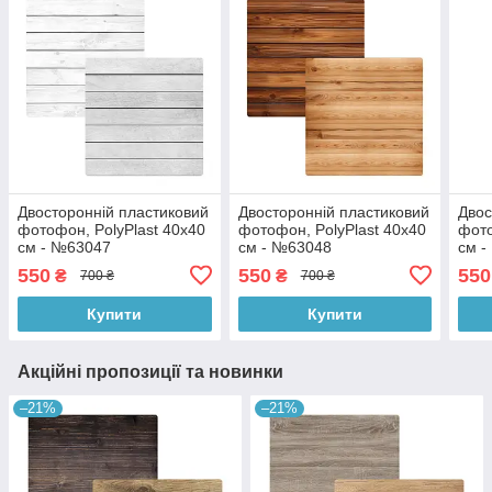
Двосторонній пластиковий
Двосторонній пластиковий
Двос
фотофон, PolyPlast 40x40
фотофон, PolyPlast 40x40
фото
см - №63047
см - №63048
см 
550
550
550
₴
₴
700 ₴
700 ₴
Купити
Купити
Акційні пропозиції та новинки
–21%
–21%