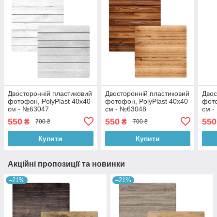
Двосторонній пластиковий
Двосторонній пластиковий
Двос
фотофон, PolyPlast 40x40
фотофон, PolyPlast 40x40
фото
см - №63047
см - №63048
см 
550
550
550
₴
₴
700 ₴
700 ₴
Купити
Купити
Акційні пропозиції та новинки
–21%
–21%