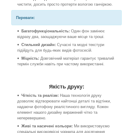
чистити, досить просто протерти вологою ганчіркою.
Переваги:
Багатофункціональність:
Один фон замінює
відразу два, заощаджуючи ваше місце та гроші.
Стильний дизайн:
Сучасні та модні текстури
підійдуть для будь-яких видів фотосесій.
Міцність:
Довговічний матеріал гарантує тривалий
термін служби навіть при частому використанні.
Якість друку:
Чіткість та реалізм:
Наша технологія друку
дозволяє відтворювати найтонші деталі та відтінки,
надаючи фотофону реалістичного вигляду. Кожен
елемент нашого дизайну виражений чітко та
неперевершено.
Живі та насичені кольори:
Ми використовуємо
спеціальні високоякісні чорнила для досягнення