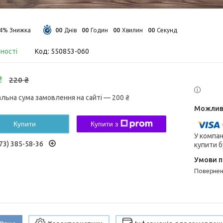
0
0
0
0
0
0
0
0
14%
Днів
Годин
Хвилин
Секунд
вності
Код:
550853-060
₴
220 ₴
альна сума замовлення на сайті — 200 ₴
Купити
Купити з
У компан
73) 385-58-36
купити б
поверне