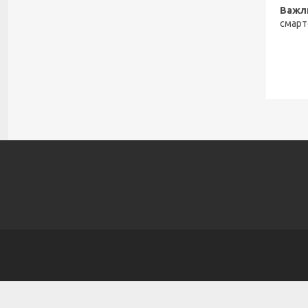
Важл
смарт