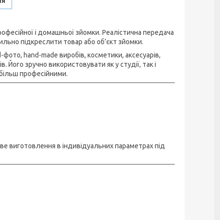
ня
офесійної і домашньої зйомки. Реалістична передача
ильно підкреслити товар або об’єкт зйомки.
фото, hand-made виробів, косметики, аксесуарів,
 Його зручно використовувати як у студії, так і
більш професійними.
иве виготовлення в індивідуальних параметрах під