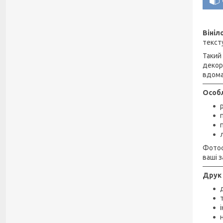
Віні
текст
Такий
декор
вдома
Особл
Фотоф
ваші з
Друк 