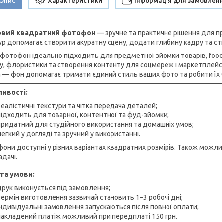
Опис
Характеристики
Інформація для замовлен
ловий квадратний фотофон
— зручне та практичне рішення для пр
ур допомагає створити акуратну сцену, додати глибину кадру та ст
 фотофон ідеально підходить для предметної зйомки товарів, food-
у, флористики та створення контенту для соцмереж і маркетплейсів.
 — фон допомагає тримати єдиний стиль ваших фото та робити їх 
ивості:
реалістичні текстури та чітка передача деталей;
підходить для товарної, контентної та фуд-зйомки;
придатний для студійного використання та домашніх умов;
легкий у догляді та зручний у використанні.
они доступні у різних варіантах квадратних розмірів. Також можл
адачі.
та умови:
друк виконується під замовлення;
термін виготовлення зазвичай становить 1–3 робочі дні;
індивідуальні замовлення запускаються після повної оплати;
накладений платіж можливий при передплаті 150 грн.