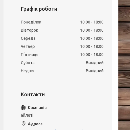
Графік роботи
Понеділок
10:00
18:00
Вівторок
10:00
18:00
Середа
10:00
18:00
Четвер
10:00
18:00
Пʼятниця
10:00
18:00
Субота
Вихідний
Неділя
Вихідний
айлеті