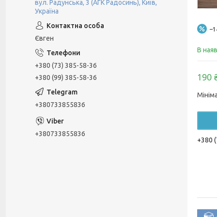
вул. Радунська, 3 (АГК Радосинь), Київ,
Україна
–
Євген
В ная
+380 (73) 385-58-36
190 
+380 (99) 385-58-36
Мінім
+380733855836
+380733855836
+380 (