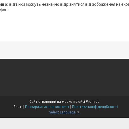
иво:
відтінки можуть незначно відрізнятися від зображення на екр
фона.
Сайт створений на маркетплейсі
Prom.ua
айлеті |
Поскаржитися на контент
|
Політика конфіденційності
Select Language
▼