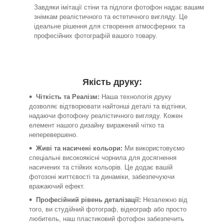
Завдяки імітації стіни та підлоги фотофон надає вашим
знімкам реалістичного та естетичного вигляду. Це
ідеальне рішення для створення атмосферних та
професійних фотографій вашого товару.
Якість друку:
Чіткість та Реалізм:
Наша технологія друку
дозволяє відтворювати найтонші деталі та відтінки,
надаючи фотофону реалістичного вигляду. Кожен
елемент нашого дизайну виражений чітко та
неперевершено.
Живі та насичені кольори:
Ми використовуємо
спеціальні високоякісні чорнила для досягнення
насичених та стійких кольорів. Це додає вашій
фотозоні життєвості та динаміки, забезпечуючи
вражаючий ефект.
Професійний рівень деталізації:
Незалежно від
того, ви студійний фотограф, відеограф або просто
любитель, наш пластиковий фотофон забезпечить