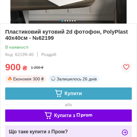
Пластиковий кутовий 2d фотофон, PolyPlast
40x40см - №62199
В наявності
Код: 62199-40
Роздріб
900
₴
1 200 ₴
Економія
300 ₴
Залишилось
26 днів
Купити
або
Купити з
Що таке купити з Пром?