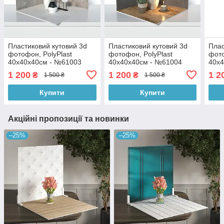
Пластиковий кутовий 3d
Пластиковий кутовий 3d
Плас
фотофон, PolyPlast
фотофон, PolyPlast
фото
40x40x40см - №61003
40x40x40см - №61004
40x
1 200
1 200
1 2
₴
₴
1 500 ₴
1 500 ₴
Купити
Купити
Акційні пропозиції та новинки
–25%
–25%