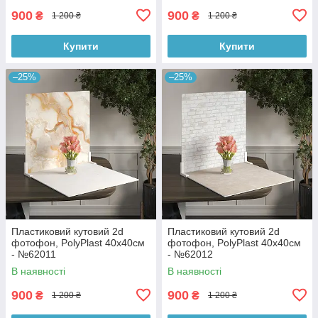
900
900
₴
₴
1 200 ₴
1 200 ₴
Купити
Купити
–25%
–25%
Пластиковий кутовий 2d
Пластиковий кутовий 2d
фотофон, PolyPlast 40x40см
фотофон, PolyPlast 40x40см
- №62011
- №62012
В наявності
В наявності
900
900
₴
₴
1 200 ₴
1 200 ₴