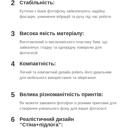
2
Стабільність:
Куточки з боків фотофону забезпечують надійну
фіксацію, уникнення вібрацій та руху під час роботи.
3
Висока якість матеріалу:
Виготовлений із високоякісного пластику 5мм, що
забезпечує гладку та однорідну поверхню для
фотосесій.
4
Компактність:
Легкий та компактний дизайн робить його ідеальним
для мобільного використання та зберігання.
5
Велика різноманітність принтів:
Ви можете замовити фотофон із різними принтами для
створення унікального фону для вашої фотосесії.
6
Реалістичний дизайн
"Стіна+підлога":