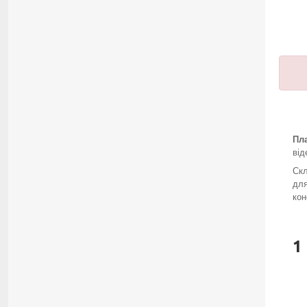
Пл
від
Скл
для
кон
1