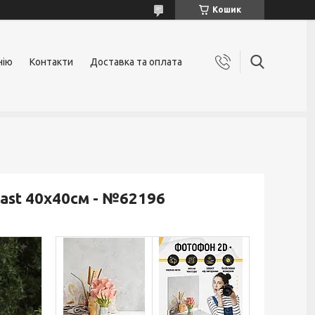
Кошик
нію
Контакти
Доставка та оплата
ast 40x40см - №62196