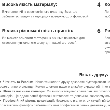
4
Висока якість матеріалу:
Ко
Виготовлений із високоякісного пластику 5мм, що
Лег
забезпечує гладку та однорідну поверхню для фотосесій.
моб
6
Велика різноманітність принтів:
Ре
Ви можете замовити фотофон із різними принтами для
Зав
створення унікального фону для вашої фотосесії.
зні
іде
про
Якість друку:
Чіткість та Реалізм:
Наша технологія друку дозволяє відтворювати на
реалістичного вигляду. Кожен елемент нашого дизайну виражений чітко 
Живі та насичені кольори:
Ми використовуємо спеціальні високоякіс
кольорів. Це додає вашій фотозоні життєвості та динаміки, забезпечую
Професійний рівень деталізації:
Незалежно від того, ви студійний 
пластиковий фотофон забезпечить вам професійний рівень деталізації,