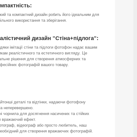
мпактність:
кий та компактний дизайн робить його ідеальним для
ільного використання та зберігання.
алістичний дизайн "Стіна+підлога":
дяки імітації стіни та підлоги фотофон надає вашим
мкам реалістичного та естетичного вигляду. Це
альне рішення для створення атмосферних та
фесійних фотографій вашого товару.
йтонші деталі та відтінки, надаючи фотофону
та неперевершено.
ні чорнила для досягнення насичених та стійких
чи вражаючий ефект.
фотограф, відеограф або просто любитель, наш
 необхідний для створення вражаючих фотографій.