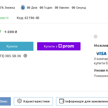
0
0
0
0
0
0
0
0
25%
Днів
Годин
Хвилин
Секунд
вності
Код:
62196-40
₴
1 200 ₴
Купити
Купити з
73) 385-58-36
У компан
купити б
поверне
Опис
Характеристики
Інформація для замовлен