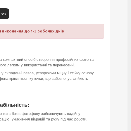
 виконання до 1-3 робочих днів
та компактний спосіб створення професійних фото та
його легким у використанні та перенесенні.
 у складанні пазла, утворюючи міцну і стійку основу
фона кріпляться куточки, що забезпечує стійкість
абільність:
очки з боків фотофону забезпечують надійну
сацію, уникнення вібрацій та руху під час роботи.