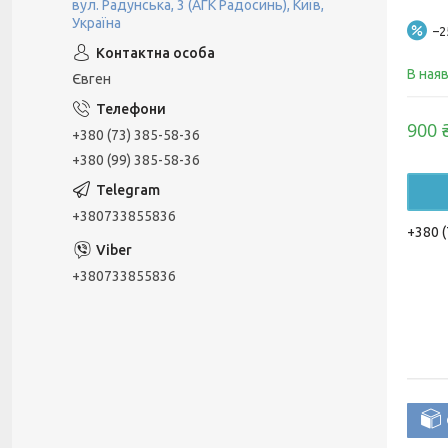
вул. Радунська, 3 (АГК Радосинь), Київ,
Україна
–
В ная
Євген
900 
+380 (73) 385-58-36
+380 (99) 385-58-36
+380733855836
+380 (
+380733855836