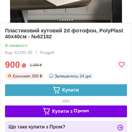
Пластиковий кутовий 2d фотофон, PolyPlast
40x40см - №62182
В наявності
Код: 62182-40
Роздріб
900
₴
1 200 ₴
Економія
300 ₴
Залишилось
24 дні
Купити
або
Купити з
Що таке купити з Пром?