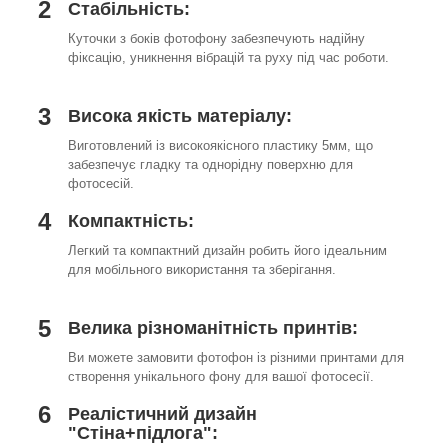
2
Стабільність:
Куточки з боків фотофону забезпечують надійну
фіксацію, уникнення вібрацій та руху під час роботи.
3
Висока якість матеріалу:
Виготовлений із високоякісного пластику 5мм, що
забезпечує гладку та однорідну поверхню для
фотосесій.
4
Компактність:
Легкий та компактний дизайн робить його ідеальним
для мобільного використання та зберігання.
5
Велика різноманітність принтів:
Ви можете замовити фотофон із різними принтами для
створення унікального фону для вашої фотосесії.
6
Реалістичний дизайн
"Стіна+підлога":