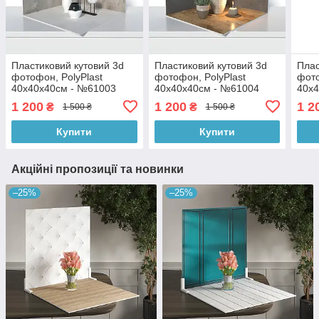
Пластиковий кутовий 3d
Пластиковий кутовий 3d
Плас
фотофон, PolyPlast
фотофон, PolyPlast
фото
40x40x40см - №61003
40x40x40см - №61004
40x
1 200
1 200
1 2
₴
₴
1 500 ₴
1 500 ₴
Купити
Купити
Акційні пропозиції та новинки
–25%
–25%