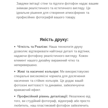
Завдяки імітації стіни та підлоги фотофон надає вашим
знімкам реалістичного та естетичного вигляду. Це
ідеальне рішення для створення атмосферних та
професійних фотографій вашого товару.
Якість друку:
Чіткість та Реалізм:
Наша технологія друку
дозволяє відтворювати найтонші деталі та відтінки,
надаючи фотофону реалістичного вигляду. Кожен
елемент нашого дизайну виражений чітко та
неперевершено.
Живі та насичені кольори:
Ми використовуємо
спеціальні високоякісні чорнила для досягнення
насичених та стійких кольорів. Це додає вашій
фотозоні життєвості та динаміки, забезпечуючи
вражаючий ефект.
Професійний рівень деталізації:
Незалежно від
того, ви студійний фотограф, відеограф або просто
любитель, наш пластиковий фотофон забезпечить