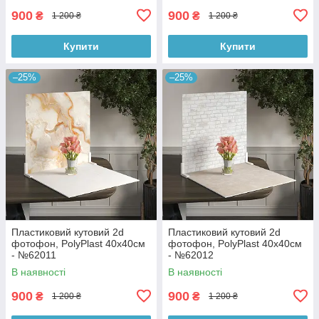
900
900
₴
₴
1 200 ₴
1 200 ₴
Купити
Купити
–25%
–25%
Пластиковий кутовий 2d
Пластиковий кутовий 2d
фотофон, PolyPlast 40x40см
фотофон, PolyPlast 40x40см
- №62011
- №62012
В наявності
В наявності
900
900
₴
₴
1 200 ₴
1 200 ₴