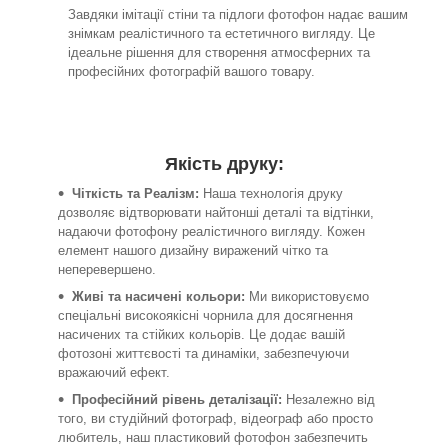
Завдяки імітації стіни та підлоги фотофон надає вашим
знімкам реалістичного та естетичного вигляду. Це
ідеальне рішення для створення атмосферних та
професійних фотографій вашого товару.
Якість друку:
Чіткість та Реалізм:
Наша технологія друку
дозволяє відтворювати найтонші деталі та відтінки,
надаючи фотофону реалістичного вигляду. Кожен
елемент нашого дизайну виражений чітко та
неперевершено.
Живі та насичені кольори:
Ми використовуємо
спеціальні високоякісні чорнила для досягнення
насичених та стійких кольорів. Це додає вашій
фотозоні життєвості та динаміки, забезпечуючи
вражаючий ефект.
Професійний рівень деталізації:
Незалежно від
того, ви студійний фотограф, відеограф або просто
любитель, наш пластиковий фотофон забезпечить