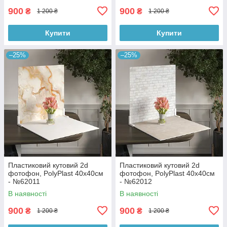
900
900
₴
₴
1 200 ₴
1 200 ₴
Купити
Купити
–25%
–25%
Пластиковий кутовий 2d
Пластиковий кутовий 2d
фотофон, PolyPlast 40x40см
фотофон, PolyPlast 40x40см
- №62011
- №62012
В наявності
В наявності
900
900
₴
₴
1 200 ₴
1 200 ₴