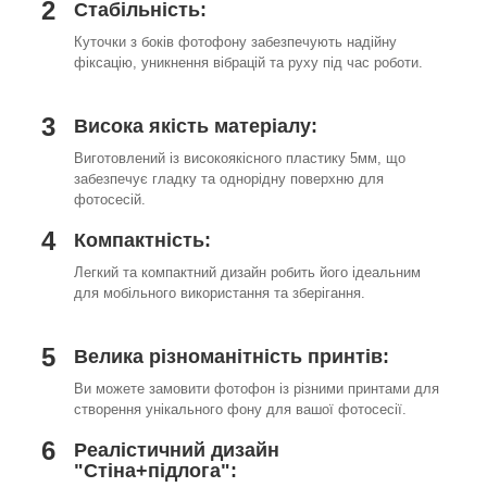
2
Стабільність:
Куточки з боків фотофону забезпечують надійну
фіксацію, уникнення вібрацій та руху під час роботи.
3
Висока якість матеріалу:
Виготовлений із високоякісного пластику 5мм, що
забезпечує гладку та однорідну поверхню для
фотосесій.
4
Компактність:
Легкий та компактний дизайн робить його ідеальним
для мобільного використання та зберігання.
5
Велика різноманітність принтів:
Ви можете замовити фотофон із різними принтами для
створення унікального фону для вашої фотосесії.
6
Реалістичний дизайн
"Стіна+підлога":