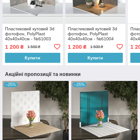
Пластиковий кутовий 3d
Пластиковий кутовий 3d
Плас
фотофон, PolyPlast
фотофон, PolyPlast
фото
40x40x40см - №61003
40x40x40см - №61004
40x
1 200
1 200
1 2
₴
₴
1 500 ₴
1 500 ₴
Купити
Купити
Акційні пропозиції та новинки
–25%
–25%