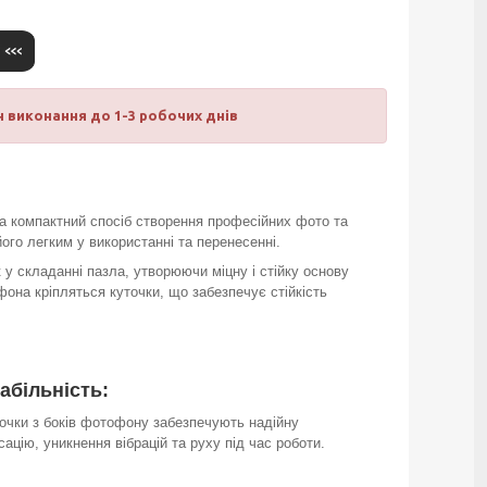
 виконання до 1-3 робочих днів
та компактний спосіб створення професійних фото та
його легким у використанні та перенесенні.
 у складанні пазла, утворюючи міцну і стійку основу
фона кріпляться куточки, що забезпечує стійкість
абільність:
очки з боків фотофону забезпечують надійну
сацію, уникнення вібрацій та руху під час роботи.