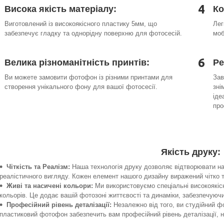
4
Висока якість матеріалу:
Ко
Виготовлений із високоякісного пластику 5мм, що
Лег
забезпечує гладку та однорідну поверхню для фотосесій.
моб
6
Велика різноманітність принтів:
Ре
Ви можете замовити фотофон із різними принтами для
Зав
створення унікального фону для вашої фотосесії.
зні
іде
про
Якість друку:
Чіткість та Реалізм:
Наша технологія друку дозволяє відтворювати на
реалістичного вигляду. Кожен елемент нашого дизайну виражений чітко 
Живі та насичені кольори:
Ми використовуємо спеціальні високоякіс
кольорів. Це додає вашій фотозоні життєвості та динаміки, забезпечую
Професійний рівень деталізації:
Незалежно від того, ви студійний 
пластиковий фотофон забезпечить вам професійний рівень деталізації,