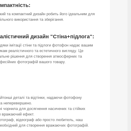
мпактність:
кий та компактний дизайн робить його ідеальним для
ільного використання та зберігання.
алістичний дизайн "Стіна+підлога":
дяки імітації стіни та підлоги фотофон надає вашим
мкам реалістичного та естетичного вигляду. Це
альне рішення для створення атмосферних та
фесійних фотографій вашого товару.
йтонші деталі та відтінки, надаючи фотофону
та неперевершено.
ні чорнила для досягнення насичених та стійких
чи вражаючий ефект.
фотограф, відеограф або просто любитель, наш
 необхідний для створення вражаючих фотографій.