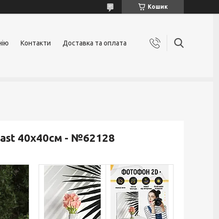
Кошик
нію
Контакти
Доставка та оплата
ast 40x40см - №62128