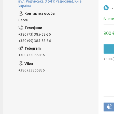
вул. Радунська, 3 (АГК Радосинь), Київ,
Україна
–
В ная
Євген
900 
+380 (73) 385-58-36
+380 (99) 385-58-36
+380733855836
+380 (
+380733855836