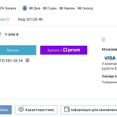
0
0
0
0
0
0
0
0
25%
Днів
Годин
Хвилин
Секунд
вності
Код:
62128-40
₴
1 200 ₴
Купити
Купити з
73) 385-58-36
У компан
купити б
поверне
Опис
Характеристики
Інформація для замовлен