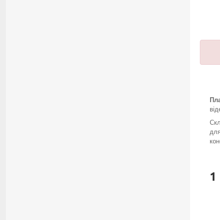
Пл
від
Скл
для
кон
1