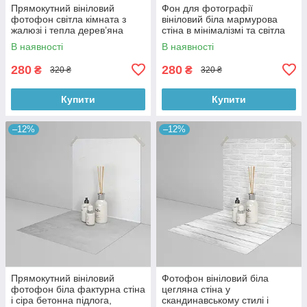
Прямокутний вініловий
Фон для фотографії
фотофон світла кімната з
вініловий біла мармурова
жалюзі і тепла дерев’яна
стіна в мінімалізмі та світла
підлога, ніжний фон 50×100
дерев’яна підлога 50×100 см,
В наявності
В наявності
см, №59245
№59149
280
280
₴
₴
320 ₴
320 ₴
Купити
Купити
–12%
–12%
Прямокутний вініловий
Фотофон вініловий біла
фотофон біла фактурна стіна
цегляна стіна у
і сіра бетонна підлога,
скандинавському стилі і