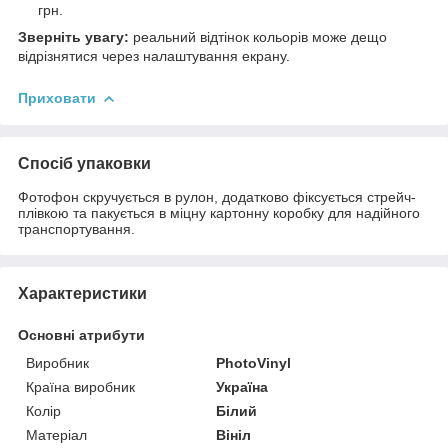
грн.
Зверніть увагу:
реальний відтінок кольорів може дещо
відрізнятися через налаштування екрану.
Приховати
Спосіб упаковки
Фотофон скручується в рулон, додатково фіксується стрейч-
плівкою та пакується в міцну картонну коробку для надійного
транспортування.
Характеристики
Основні атрибути
Виробник
PhotoVinyl
Країна виробник
Україна
Колір
Білий
Матеріал
Вініл