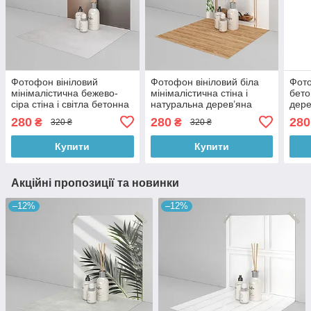
Фотофон вініловий
Фотофон вініловий біла
Фото
мінімалістична бежево-
мінімалістична стіна і
бето
сіра стіна і світла бетонна
натуральна дерев’яна
дере
підлога, фон для
підлога, світлий фон для
міні
280
280
280
₴
₴
320 ₴
320 ₴
фотографії 50×100 см,
фото 50×100 см, №59222
50×
№59027
Купити
Купити
Акційні пропозиції та новинки
–12%
–12%