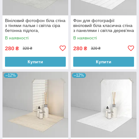
Вініловий фотофон біла стіна
Фон для фотографії
з тінями пальм і світла сіра
вініловий біла класична стіна
бетонна підлога,
з панелями і світла дерев’яна
мінімалістичний фон 50×100
підлога 50×100 см, №59204
В наявності
В наявності
см, №59300
280
280
₴
₴
320 ₴
320 ₴
Купити
Купити
–12%
–12%