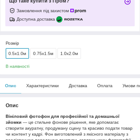
Що таке купити з Пром?
Замовлення під захистом
Доступна доставка
Розмір
0.5x1.0м
0.75x1.5м
1.0x2.0м
В наявності
Опис
Характеристики
Доставка
Оплата
Умови п
Опис
Вініловий фотофон для професійної та домашньої
зйомки
— це стильне фонове рішення, яке допомагає
створити акуратну, продуману сцену та красиво подати товар
чи контент у кадрі. Фон виготовлений з якісного матеріалу з
реалістичною передачею текстури, завдяки чому фотографії