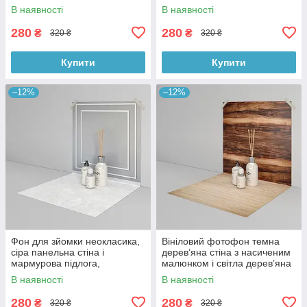
світлий мінімалізм 50×100
вибілена підлога 50×100 см,
В наявності
В наявності
см, №59250
№59117
280
280
₴
₴
320 ₴
320 ₴
Купити
Купити
–12%
–12%
Фон для зйомки неокласика,
Вініловий фотофон темна
сіра панельна стіна і
дерев’яна стіна з насиченим
мармурова підлога,
малюнком і світла дерев’яна
прямокутний вініловий
підлога, стиль лофт 50×100
В наявності
В наявності
фотофон 50×100 см,
см, №59258
№59127
280
280
₴
₴
320 ₴
320 ₴