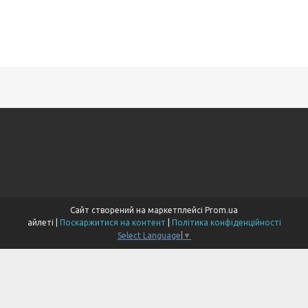
Сайт створений на маркетплейсі
Prom.ua
айлеті |
Поскаржитися на контент
|
Політика конфіденційності
Select Language
▼