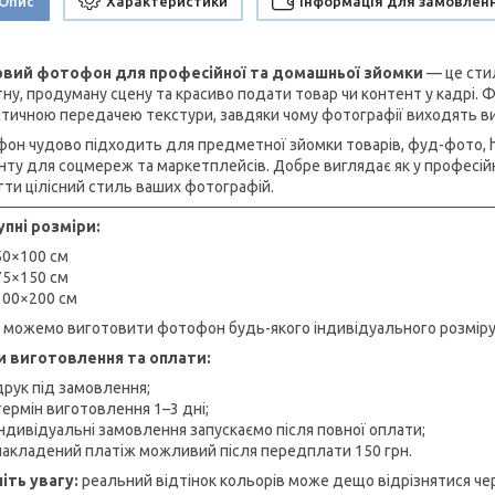
Опис
Характеристики
Інформація для замовлен
овий фотофон для професійної та домашньої зйомки
— це сти
тну, продуману сцену та красиво подати товар чи контент у кадрі. 
стичною передачею текстури, завдяки чому фотографії виходять в
он чудово підходить для предметної зйомки товарів, фуд-фото, ha
нту для соцмереж та маркетплейсів. Добре виглядає як у професійні
гти цілісний стиль ваших фотографій.
пні розміри:
50×100 см
75×150 см
100×200 см
 можемо виготовити фотофон будь-якого індивідуального розміру
 виготовлення та оплати:
друк під замовлення;
термін виготовлення 1–3 дні;
індивідуальні замовлення запускаємо після повної оплати;
накладений платіж можливий після передплати 150 грн.
іть увагу:
реальний відтінок кольорів може дещо відрізнятися че