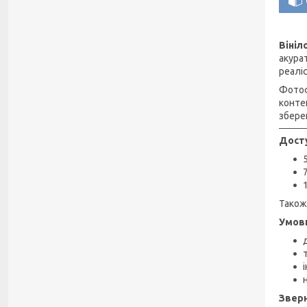
Вініл
акура
реалі
Фотоф
конте
збере
Досту
Також
Умови
Зверн