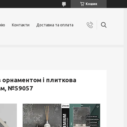
Кошик
нію
Контакти
Доставка та оплата
з орнаментом і плиткова
см, №59057