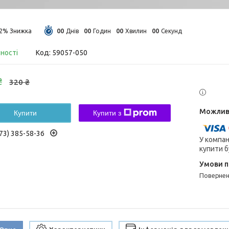
0
0
0
0
0
0
0
0
12%
Днів
Годин
Хвилин
Секунд
вності
Код:
59057-050
₴
320 ₴
Купити
Купити з
73) 385-58-36
У компан
купити б
поверне