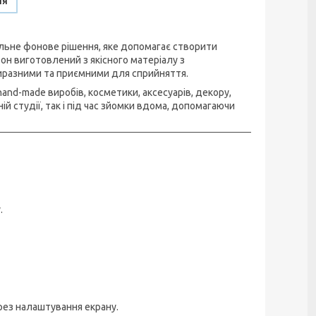
ня
льне фонове рішення, яке допомагає створити
Фон виготовлений з якісного матеріалу з
иразними та приємними для сприйняття.
nd-made виробів, косметики, аксесуарів, декору,
й студії, так і під час зйомки вдома, допомагаючи
.
рез налаштування екрану.