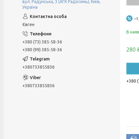
вул. Радунська, 3 (АГК Радосинь), Київ,
Україна
–
Євген
В ная
+380 (73) 385-58-36
280 
+380 (99) 385-58-36
+380733855836
+380 (
+380733855836