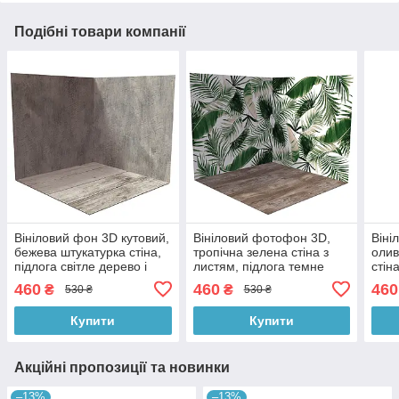
Подібні товари компанії
Вініловий фон 3D кутовий,
Вініловий фотофон 3D,
Віні
бежева штукатурка стіна,
тропічна зелена стіна з
олив
підлога світле дерево і
листям, підлога темне
стін
вінтажна дошка, 50×50 см,
дерево і зелений мармур,
дере
460
460
460
₴
₴
530 ₴
530 ₴
№58040
50×50 см, №58258
50×
Купити
Купити
Акційні пропозиції та новинки
–13%
–13%