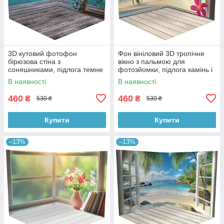
3D кутовий фотофон
Фон вініловий 3D тропічне
бірюзова стіна з
вікно з пальмою для
соняшниками, підлога темне
фотозйомки, підлога камінь і
дерево і блакитні дошки,
біла дошка, 50×50 см,
В наявності
В наявності
50×50 см, №58628
№58629
460
460
₴
₴
530 ₴
530 ₴
Купити
Купити
–13%
–13%