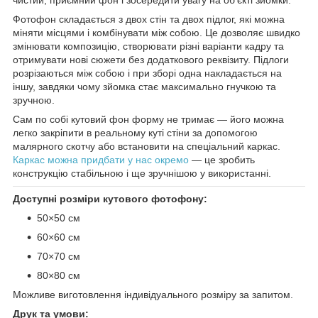
Фотофон складається з двох стін та двох підлог, які можна
міняти місцями і комбінувати між собою. Це дозволяє швидко
змінювати композицію, створювати різні варіанти кадру та
отримувати нові сюжети без додаткового реквізиту. Підлоги
розрізаються між собою і при зборі одна накладається на
іншу, завдяки чому зйомка стає максимально гнучкою та
зручною.
Сам по собі кутовий фон форму не тримає — його можна
легко закріпити в реальному куті стіни за допомогою
малярного скотчу або встановити на спеціальний каркас.
Каркас можна придбати у нас окремо
— це зробить
конструкцію стабільною і ще зручнішою у використанні.
Доступні розміри кутового фотофону:
50×50 см
60×60 см
70×70 см
80×80 см
Можливе виготовлення індивідуального розміру за запитом.
Друк та умови: