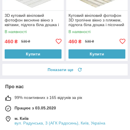
3D кутовий вініловий
Кутовий вініловий фотофон
фотофон весняне вікно з
3D тропічне вікно з пляжем,
квітами, підлога біла дошка і
підлога біла дошка і пісочний
камінь, 50×50 см, №58638
камінь, 50×50 см, №58660
В наявності
В наявності
460
460
₴
₴
530 ₴
530 ₴
Купити
Купити
Показати ще
Про нас
99% позитивних з 165 відгуків за рік
Працює з 03.05.2020
м. Київ
вул. Радунська, 3 (АГК Радосинь), Київ, Україна