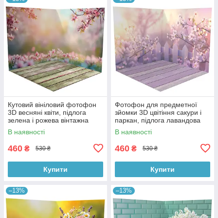
Кутовий вініловий фотофон
Фотофон для предметної
3D весняні квіти, підлога
зйомки 3D цвітіння сакури і
зелена і рожева вінтажна
паркан, підлога лавандова
дошка, 50×50 см, №58615
дошка і дерево, 50×50 см,
В наявності
В наявності
№58616
460
460
₴
₴
530 ₴
530 ₴
Купити
Купити
–13%
–13%