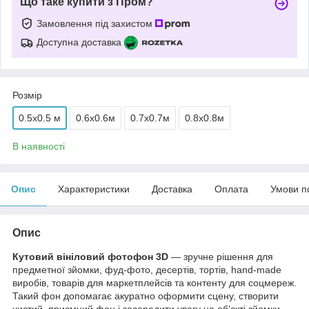
Що таке купити з Пром?
Замовлення під захистом
Доступна доставка
Розмір
0.5x0.5 м
0.6х0.6м
0.7х0.7м
0.8х0.8м
В наявності
Опис
Характеристики
Доставка
Оплата
Умови п
Опис
Кутовий вініловий фотофон 3D
— зручне рішення для
предметної зйомки, фуд-фото, десертів, тортів, hand-made
виробів, товарів для маркетплейсів та контенту для соцмереж.
Такий фон допомагає акуратно оформити сцену, створити
чистий, приємний фон і зосередити увагу на об’єкті зйомки.