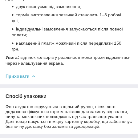
друк виконуємо під замовлення;
термін виготовлення зазвичай становить 1–3 робочі
дні;
індивідуальні замовлення запускаються після повної
оплати;
накладений платіж можливий після передплати 150
грн.
Увага:
відтінок кольорів у реальності може трохи відрізнятися
через налаштування екрана.
Приховати
Спосіб упаковки
Фон акуратно скручується в щільний рулон, після чого
додатково фіксується стретч-плівкою для захисту від вологи,
пилу та механічних пошкоджень під час транспортування.
Далі товар пакується в міцну картонну коробку, що забезпечує
безпечну доставку без заломів та деформацій.