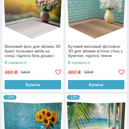
Вініловий фон для зйомки 3D
Кутовий вініловий фотофон
букет польових квітів на
3D для зйомки мʼятна стіна з
сонці, підлога біла дошка і
букетом, підлога темне
тепле дерево, 50×50 см,
дерево, 50×50 см, №58620
В наявності
В наявності
№58617
460
460
₴
₴
530 ₴
530 ₴
Купити
Купити
–13%
–13%