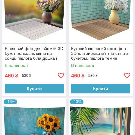
Вініловий фон для зйомки 3D
Кутовий вініловий фотофон
букет польових квітів на
3D для зйомки мʼятна стіна з
сонці, підлога біла дошка і
букетом, підлога темне
тепле дерево, 50×50 см,
дерево, 50×50 см, №58620
В наявності
В наявності
№58617
460
460
₴
₴
530 ₴
530 ₴
Купити
Купити
–13%
–13%