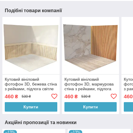
Подібні товари компанії
Кутовий вініловий
Кутовий вініловий
Куто
фотофон 3D, бежева стіна
фотофон 3D, мармурова
фото
з рейками, підлога світле
стіна з рейками, підлога
з ра
дерево і сірий бетон,
бежевий мармур і світле
дере
460
460
460
₴
₴
530 ₴
530 ₴
50×50 см, №58354
дерево, 50×50 см,
бето
№58336
Купити
Купити
Акційні пропозиції та новинки
–13%
–13%