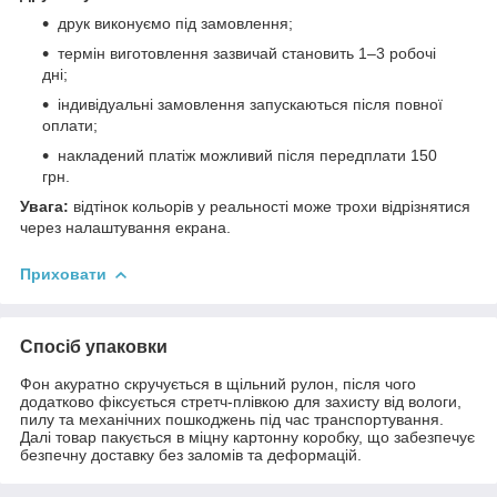
друк виконуємо під замовлення;
термін виготовлення зазвичай становить 1–3 робочі
дні;
індивідуальні замовлення запускаються після повної
оплати;
накладений платіж можливий після передплати 150
грн.
Увага:
відтінок кольорів у реальності може трохи відрізнятися
через налаштування екрана.
Приховати
Спосіб упаковки
Фон акуратно скручується в щільний рулон, після чого
додатково фіксується стретч-плівкою для захисту від вологи,
пилу та механічних пошкоджень під час транспортування.
Далі товар пакується в міцну картонну коробку, що забезпечує
безпечну доставку без заломів та деформацій.