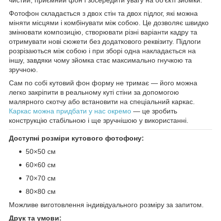
Фотофон складається з двох стін та двох підлог, які можна
міняти місцями і комбінувати між собою. Це дозволяє швидко
змінювати композицію, створювати різні варіанти кадру та
отримувати нові сюжети без додаткового реквізиту. Підлоги
розрізаються між собою і при зборі одна накладається на
іншу, завдяки чому зйомка стає максимально гнучкою та
зручною.
Сам по собі кутовий фон форму не тримає — його можна
легко закріпити в реальному куті стіни за допомогою
малярного скотчу або встановити на спеціальний каркас.
Каркас можна придбати у нас окремо
— це зробить
конструкцію стабільною і ще зручнішою у використанні.
Доступні розміри кутового фотофону:
50×50 см
60×60 см
70×70 см
80×80 см
Можливе виготовлення індивідуального розміру за запитом.
Друк та умови: