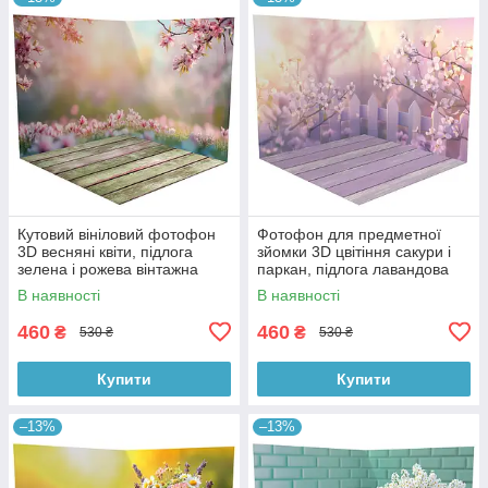
Кутовий вініловий фотофон
Фотофон для предметної
3D весняні квіти, підлога
зйомки 3D цвітіння сакури і
зелена і рожева вінтажна
паркан, підлога лавандова
дошка, 50×50 см, №58615
дошка і дерево, 50×50 см,
В наявності
В наявності
№58616
460
460
₴
₴
530 ₴
530 ₴
Купити
Купити
–13%
–13%