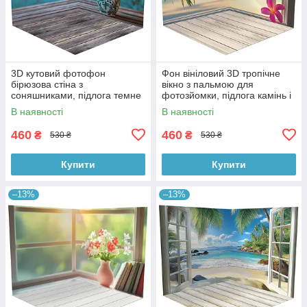
3D кутовий фотофон
Фон вініловий 3D тропічне
бірюзова стіна з
вікно з пальмою для
соняшниками, підлога темне
фотозйомки, підлога камінь і
дерево і блакитні дошки,
біла дошка, 50×50 см,
В наявності
В наявності
50×50 см, №58628
№58629
460
460
₴
₴
530 ₴
530 ₴
Купити
Купити
–13%
–13%