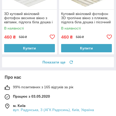
3D кутовий вініловий
Кутовий вініловий фотофон
фотофон весняне вікно з
3D тропічне вікно з пляжем,
квітами, підлога біла дошка і
підлога біла дошка і пісочний
камінь, 50×50 см, №58638
камінь, 50×50 см, №58660
В наявності
В наявності
460
460
₴
₴
530 ₴
530 ₴
Купити
Купити
Показати ще
Про нас
99% позитивних з 165 відгуків за рік
Працює з 03.05.2020
м. Київ
вул. Радунська, 3 (АГК Радосинь), Київ, Україна