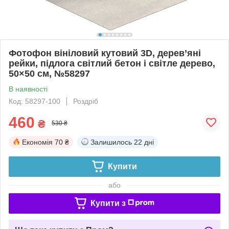
Фотофон вініловий кутовий 3D, дерев’яні
рейки, підлога світлий бетон і світле дерево,
50×50 см, №58297
В наявності
Код: 58297-100
Роздріб
460
₴
530 ₴
Економія
70 ₴
Залишилось
22 дні
Купити
або
Купити з