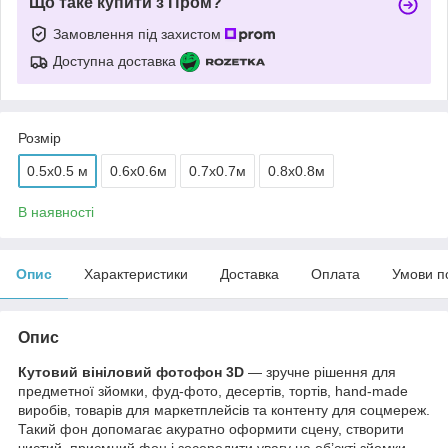
Що таке купити з Пром?
Замовлення під захистом
Доступна доставка
Розмір
0.5x0.5 м
0.6х0.6м
0.7х0.7м
0.8х0.8м
В наявності
Опис
Характеристики
Доставка
Оплата
Умови п
Опис
Кутовий вініловий фотофон 3D
— зручне рішення для
предметної зйомки, фуд-фото, десертів, тортів, hand-made
виробів, товарів для маркетплейсів та контенту для соцмереж.
Такий фон допомагає акуратно оформити сцену, створити
чистий, приємний фон і зосередити увагу на об’єкті зйомки.