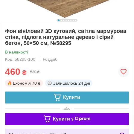
Фон вініловий 3D кутовий, світла мармурова
стіна, підлога натуральне дерево і сірий
бетон, 50×50 см, №58295
В наявності
Код: 58295-100
Роздріб
460
₴
530 ₴
Економія
70 ₴
Залишилось
24 дні
Купити
або
Купити з