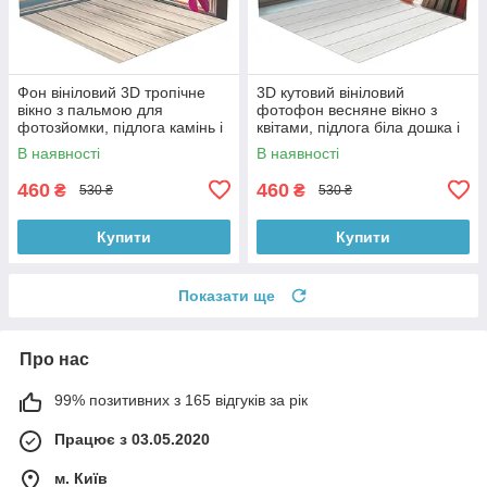
Фон вініловий 3D тропічне
3D кутовий вініловий
вікно з пальмою для
фотофон весняне вікно з
фотозйомки, підлога камінь і
квітами, підлога біла дошка і
біла дошка, 50×50 см,
камінь, 50×50 см, №58638
В наявності
В наявності
№58629
460
460
₴
₴
530 ₴
530 ₴
Купити
Купити
Показати ще
Про нас
99% позитивних з 165 відгуків за рік
Працює з 03.05.2020
м. Київ