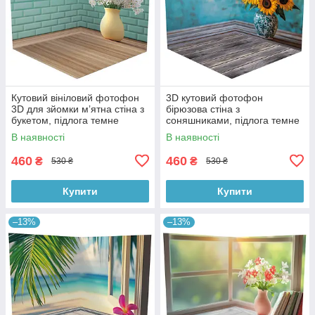
Кутовий вініловий фотофон
3D кутовий фотофон
3D для зйомки мʼятна стіна з
бірюзова стіна з
букетом, підлога темне
соняшниками, підлога темне
дерево, 50×50 см, №58620
дерево і блакитні дошки,
В наявності
В наявності
50×50 см, №58628
460
460
₴
₴
530 ₴
530 ₴
Купити
Купити
–13%
–13%