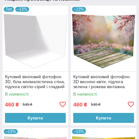
Топ
–13%
–13%
Кутовий вініловий фотофон
Кутовий вініловий фотофон
3D, біла мінімалістична стіна,
3D весняні квіти, підлога
підлога світло-сірий і гладкий
зелена і рожева вінтажна
бетон, 50×50 см, №58301
дошка, 50×50 см, №58615
В наявності
В наявності
460
460
₴
₴
530 ₴
530 ₴
Купити
Купити
–13%
–13%