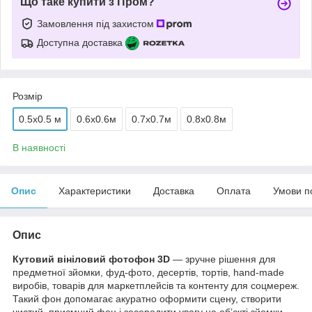
Що таке купити з Пром?
Замовлення під захистом
Доступна доставка
Розмір
0.5x0.5 м
0.6х0.6м
0.7х0.7м
0.8х0.8м
В наявності
Опис
Характеристики
Доставка
Оплата
Умови п
Опис
Кутовий вініловий фотофон 3D
— зручне рішення для
предметної зйомки, фуд-фото, десертів, тортів, hand-made
виробів, товарів для маркетплейсів та контенту для соцмереж.
Такий фон допомагає акуратно оформити сцену, створити
чистий, приємний фон і зосередити увагу на об’єкті зйомки.