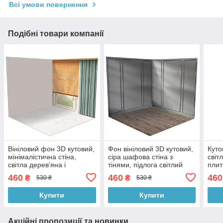
Всі умови повернення
Подібні товари компанії
Вініловий фон 3D кутовий,
Фон вініловий 3D кутовий,
Куто
мінімалістична стіна,
сіра шафова стіна з
світ
світла дерев’яна і
тінями, підлога світлий
плит
мармурова підлога, 50×50
мармур і коричневе
підл
460
460
460
₴
₴
530 ₴
530 ₴
см, №58455
дерево, 50×50 см,
см,
№58200
Купити
Купити
Акційні пропозиції та новинки