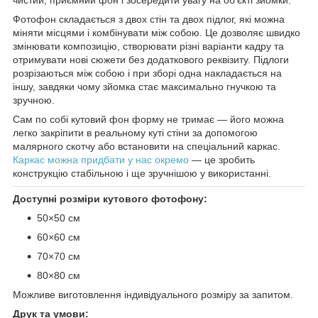
Фотофон складається з двох стін та двох підлог, які можна
міняти місцями і комбінувати між собою. Це дозволяє швидко
змінювати композицію, створювати різні варіанти кадру та
отримувати нові сюжети без додаткового реквізиту. Підлоги
розрізаються між собою і при зборі одна накладається на
іншу, завдяки чому зйомка стає максимально гнучкою та
зручною.
Сам по собі кутовий фон форму не тримає — його можна
легко закріпити в реальному куті стіни за допомогою
малярного скотчу або встановити на спеціальний каркас.
Каркас можна придбати у нас окремо
— це зробить
конструкцію стабільною і ще зручнішою у використанні.
Доступні розміри кутового фотофону:
50×50 см
60×60 см
70×70 см
80×80 см
Можливе виготовлення індивідуального розміру за запитом.
Друк та умови: