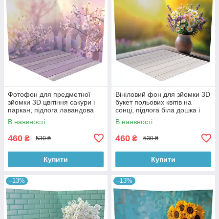
Фотофон для предметної
Вініловий фон для зйомки 3D
зйомки 3D цвітіння сакури і
букет польових квітів на
паркан, підлога лавандова
сонці, підлога біла дошка і
дошка і дерево, 50×50 см,
тепле дерево, 50×50 см,
В наявності
В наявності
№58616
№58617
460
460
₴
₴
530 ₴
530 ₴
Купити
Купити
–13%
–13%