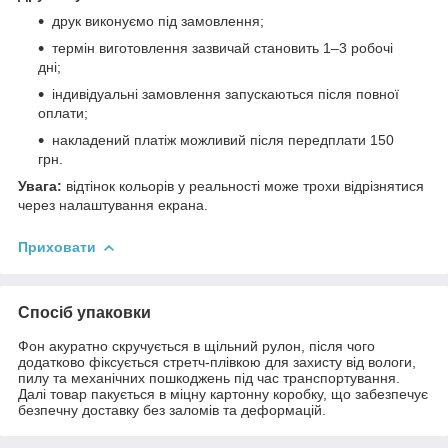
друк виконуємо під замовлення;
термін виготовлення зазвичай становить 1–3 робочі
дні;
індивідуальні замовлення запускаються після повної
оплати;
накладений платіж можливий після передплати 150
грн.
Увага:
відтінок кольорів у реальності може трохи відрізнятися
через налаштування екрана.
Приховати
Спосіб упаковки
Фон акуратно скручується в щільний рулон, після чого
додатково фіксується стретч-плівкою для захисту від вологи,
пилу та механічних пошкоджень під час транспортування.
Далі товар пакується в міцну картонну коробку, що забезпечує
безпечну доставку без заломів та деформацій.