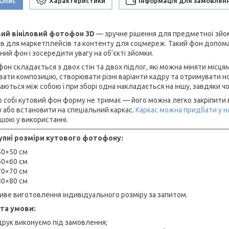
Опис
Характеристики
Інформація для замовлен
ий вініловий фотофон 3D
— зручне рішення для предметної зйомк
ів для маркетплейсів та контенту для соцмереж. Такий фон допома
ий фон і зосередити увагу на об’єкті зйомки.
он складається з двох стін та двох підлог, які можна міняти місця
вати композицію, створювати різні варіанти кадру та отримувати н
заються між собою і при зборі одна накладається на іншу, завдяки 
о собі кутовий фон форму не тримає — його можна легко закріпити 
у або встановити на спеціальний каркас.
Каркас можна придбати у н
ішою у використанні.
пні розміри кутового фотофону:
50×50 см
60×60 см
70×70 см
80×80 см
ве виготовлення індивідуального розміру за запитом.
та умови:
друк виконуємо під замовлення;