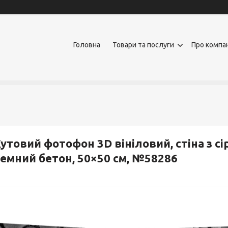
Головна
Товари та послуги
Про компа
утовий фотофон 3D вініловий, стіна з сір
емний бетон, 50×50 см, №58286