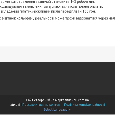
термін виготовлення зазвичай становить 1–3 робочі дні;
індивідуальні замовлення запускаються після повної оплати;
накладений платіж можливий після передплати 150 грн.
:
відтінок кольорів у реальності може трохи відрізнятися через на
Сайт створений на маркетплейсі
Prom.ua
айлеті |
Поскаржитися на контент
|
Політика конфіденційності
Select Language
▼