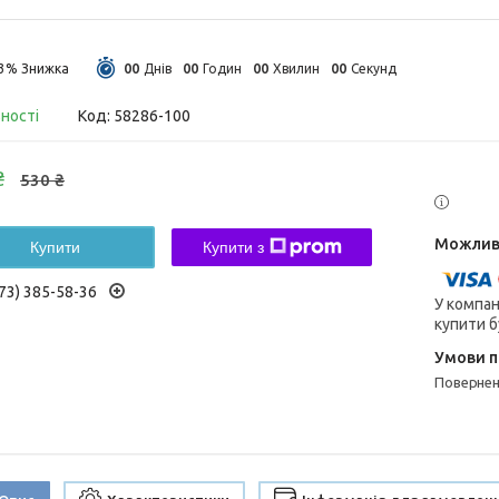
0
0
0
0
0
0
0
0
13%
Днів
Годин
Хвилин
Секунд
вності
Код:
58286-100
₴
530 ₴
Купити
Купити з
73) 385-58-36
У компан
купити б
поверне