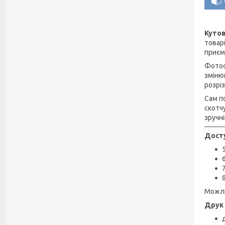
Кутов
товар
приємн
Фотоф
зміню
розрі
Сам п
скотч
зручн
Досту
Можли
Друк 