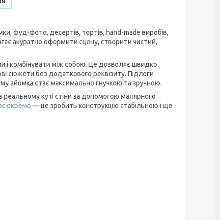
ня
и, фуд-фото, десертів, тортів, hand-made виробів,
гає акуратно оформити сцену, створити чистий,
ми і комбінувати між собою. Це дозволяє швидко
ові сюжети без додаткового реквізиту. Підлоги
чому зйомка стає максимально гнучкою та зручною.
в реальному куті стіни за допомогою малярного
ас окремо
— це зробить конструкцію стабільною і ще