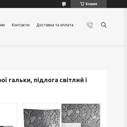
Кошик
нію
Контакти
Доставка та оплата
ої гальки, підлога світлий і