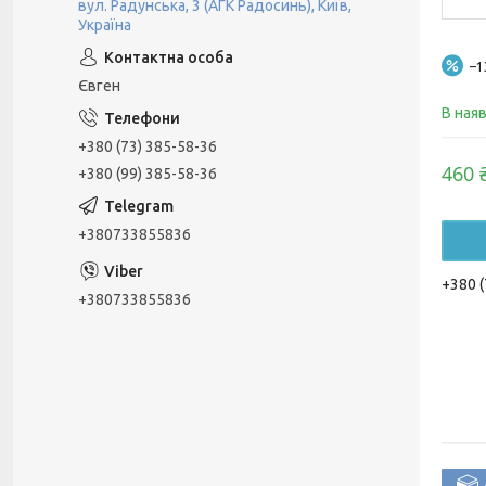
вул. Радунська, 3 (АГК Радосинь), Київ,
Україна
–
Євген
В ная
+380 (73) 385-58-36
460 
+380 (99) 385-58-36
+380733855836
+380 (
+380733855836