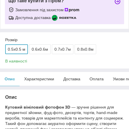
Що таке купити з Пром?
Замовлення під захистом
Доступна доставка
Розмір
0.5x0.5 м
0.6х0.6м
0.7х0.7м
0.8х0.8м
В наявності
Опис
Характеристики
Доставка
Оплата
Умови п
Опис
Кутовий вініловий фотофон 3D
— зручне рішення для
предметної зйомки, фуд-фото, десертів, тортів, hand-made
виробів, товарів для маркетплейсів та контенту для соцмереж.
Такий фон допомагає акуратно оформити сцену, створити
чистий, приємний фон і зосередити увагу на об’єкті зйомки.