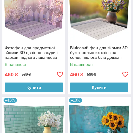
Фотофон для предметної
Вініловий фон для зйомки 3D
зйомки 3D цвітіння сакури і
букет польових квітів на
паркан, підлога лавандова
сонці, підлога біла дошка і
дошка і дерево, 50×50 см,
тепле дерево, 50×50 см,
В наявності
В наявності
№58616
№58617
460
460
₴
₴
530 ₴
530 ₴
Купити
Купити
–13%
–13%