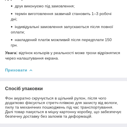
друк виконуємо під замовлення;
термін виготовлення зазвичай становить 1–3 робочі
дні;
індивідуальні замовлення запускаються після повної
оплати;
накладений платіж можливий після передплати 150
грн.
Увага:
відтінок кольорів у реальності може трохи відрізнятися
через налаштування екрана.
Приховати
Спосіб упаковки
Фон акуратно скручується в щільний рулон, після чого
додатково фіксується стретч-плівкою для захисту від вологи,
пилу та механічних пошкоджень під час транспортування.
Далі товар пакується в міцну картонну коробку, що забезпечує
безпечну доставку без заломів та деформацій.