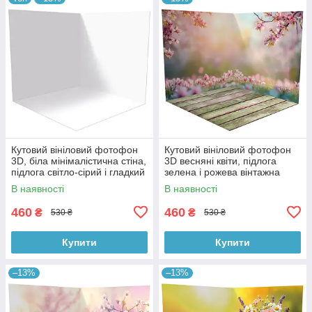
Кутовий вініловий фотофон
Кутовий вініловий фотофон
3D, біла мінімалістична стіна,
3D весняні квіти, підлога
підлога світло-сірий і гладкий
зелена і рожева вінтажна
бетон, 50×50 см, №58301
дошка, 50×50 см, №58615
В наявності
В наявності
460
460
₴
₴
530 ₴
530 ₴
Купити
Купити
–13%
–13%