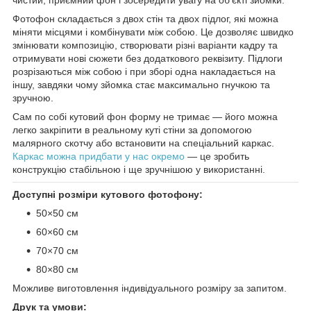
Фотофон складається з двох стін та двох підлог, які можна
міняти місцями і комбінувати між собою. Це дозволяє швидко
змінювати композицію, створювати різні варіанти кадру та
отримувати нові сюжети без додаткового реквізиту. Підлоги
розрізаються між собою і при зборі одна накладається на
іншу, завдяки чому зйомка стає максимально гнучкою та
зручною.
Сам по собі кутовий фон форму не тримає — його можна
легко закріпити в реальному куті стіни за допомогою
малярного скотчу або встановити на спеціальний каркас.
Каркас можна придбати у нас окремо
— це зробить
конструкцію стабільною і ще зручнішою у використанні.
Доступні розміри кутового фотофону:
50×50 см
60×60 см
70×70 см
80×80 см
Можливе виготовлення індивідуального розміру за запитом.
Друк та умови: