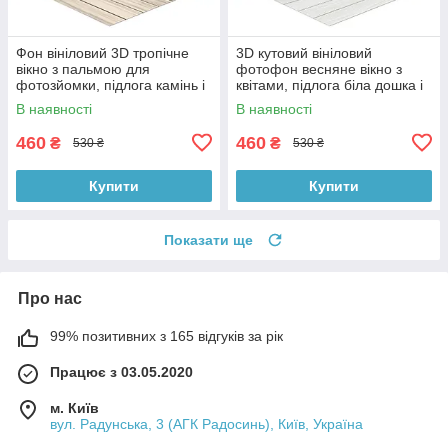
Фон вініловий 3D тропічне
3D кутовий вініловий
вікно з пальмою для
фотофон весняне вікно з
фотозйомки, підлога камінь і
квітами, підлога біла дошка і
біла дошка, 50×50 см,
камінь, 50×50 см, №58638
В наявності
В наявності
№58629
460
460
₴
₴
530 ₴
530 ₴
Купити
Купити
Показати ще
Про нас
99% позитивних з 165 відгуків за рік
Працює з 03.05.2020
м. Київ
вул. Радунська, 3 (АГК Радосинь), Київ, Україна