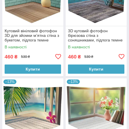
Кутовий вініловий фотофон
3D кутовий фотофон
3D для зйомки мʼятна стіна з
бірюзова стіна з
букетом, підлога темне
соняшниками, підлога темне
дерево, 50×50 см, №58620
дерево і блакитні дошки,
В наявності
В наявності
50×50 см, №58628
460
460
₴
₴
530 ₴
530 ₴
Купити
Купити
–13%
–13%