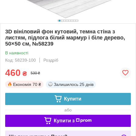
3D вініловий фон кутовий, темна стіна з
листям, підлога білий мармур і біле дерево,
50×50 см, №58239
В наявності
Код: 58239-100
Роздріб
460
₴
530 ₴
Економія
70 ₴
Залишилось
25 днів
Купити
або
Купити з