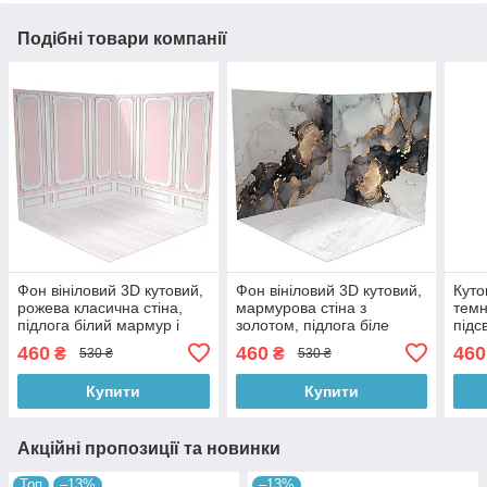
Подібні товари компанії
Фон вініловий 3D кутовий,
Фон вініловий 3D кутовий,
Куто
рожева класична стіна,
мармурова стіна з
темн
підлога білий мармур і
золотом, підлога біле
підс
біле дерево, 50×50 см,
дерево і світлий мармур,
біли
460
460
460
₴
₴
530 ₴
530 ₴
№58260
50×50 см, №58170
№58
Купити
Купити
Акційні пропозиції та новинки
Топ
–13%
–13%