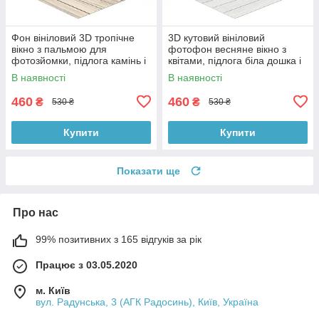
Фон вініловий 3D тропічне
3D кутовий вініловий
вікно з пальмою для
фотофон весняне вікно з
фотозйомки, підлога камінь і
квітами, підлога біла дошка і
біла дошка, 50×50 см,
камінь, 50×50 см, №58638
В наявності
В наявності
№58629
460
460
₴
₴
530 ₴
530 ₴
Купити
Купити
Показати ще
Про нас
99% позитивних з 165 відгуків за рік
Працює з 03.05.2020
м. Київ
вул. Радунська, 3 (АГК Радосинь), Київ, Україна