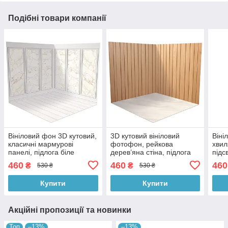
Подібні товари компанії
Вініловий фон 3D кутовий,
3D кутовий вініловий
Віні
класичні мармурові
фотофон, рейкова
хвил
панелі, підлога біле
дерев’яна стіна, підлога
підс
дерево і світлий мармур,
світле дерево і бежевий
камі
460
460
460
₴
₴
530 ₴
530 ₴
50×50 см, №58223
мармур, 50×50 см,
50×
№58324
Купити
Купити
Акційні пропозиції та новинки
Топ
–13%
–13%