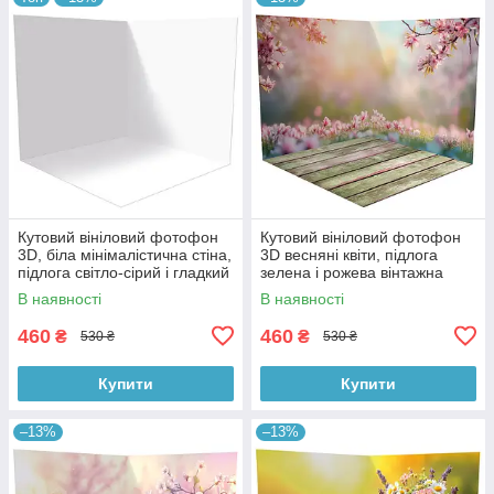
Кутовий вініловий фотофон
Кутовий вініловий фотофон
3D, біла мінімалістична стіна,
3D весняні квіти, підлога
підлога світло-сірий і гладкий
зелена і рожева вінтажна
бетон, 50×50 см, №58301
дошка, 50×50 см, №58615
В наявності
В наявності
460
460
₴
₴
530 ₴
530 ₴
Купити
Купити
–13%
–13%