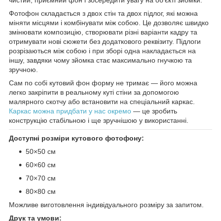
Фотофон складається з двох стін та двох підлог, які можна
міняти місцями і комбінувати між собою. Це дозволяє швидко
змінювати композицію, створювати різні варіанти кадру та
отримувати нові сюжети без додаткового реквізиту. Підлоги
розрізаються між собою і при зборі одна накладається на
іншу, завдяки чому зйомка стає максимально гнучкою та
зручною.
Сам по собі кутовий фон форму не тримає — його можна
легко закріпити в реальному куті стіни за допомогою
малярного скотчу або встановити на спеціальний каркас.
Каркас можна придбати у нас окремо
— це зробить
конструкцію стабільною і ще зручнішою у використанні.
Доступні розміри кутового фотофону:
50×50 см
60×60 см
70×70 см
80×80 см
Можливе виготовлення індивідуального розміру за запитом.
Друк та умови: