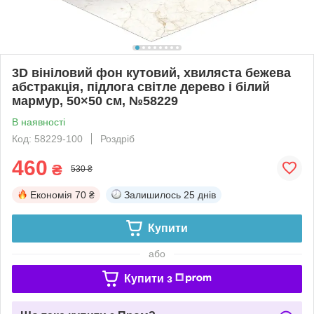
3D вініловий фон кутовий, хвиляста бежева
абстракція, підлога світле дерево і білий
мармур, 50×50 см, №58229
В наявності
Код: 58229-100
Роздріб
460
₴
530 ₴
Економія
70 ₴
Залишилось
25 днів
Купити
або
Купити з