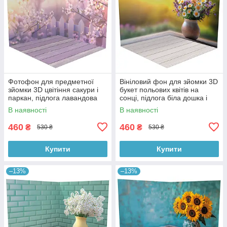
Фотофон для предметної
Вініловий фон для зйомки 3D
зйомки 3D цвітіння сакури і
букет польових квітів на
паркан, підлога лавандова
сонці, підлога біла дошка і
дошка і дерево, 50×50 см,
тепле дерево, 50×50 см,
В наявності
В наявності
№58616
№58617
460
460
₴
₴
530 ₴
530 ₴
Купити
Купити
–13%
–13%