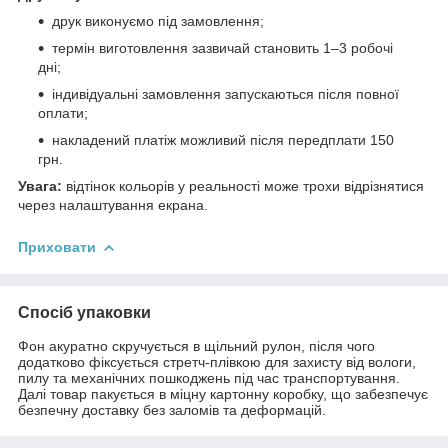
друк виконуємо під замовлення;
термін виготовлення зазвичай становить 1–3 робочі
дні;
індивідуальні замовлення запускаються після повної
оплати;
накладений платіж можливий після передплати 150
грн.
Увага:
відтінок кольорів у реальності може трохи відрізнятися
через налаштування екрана.
Приховати
Спосіб упаковки
Фон акуратно скручується в щільний рулон, після чого
додатково фіксується стретч-плівкою для захисту від вологи,
пилу та механічних пошкоджень під час транспортування.
Далі товар пакується в міцну картонну коробку, що забезпечує
безпечну доставку без заломів та деформацій.