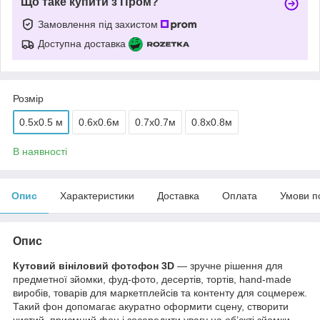
Що таке купити з Пром?
Замовлення під захистом
Доступна доставка
Розмір
0.5x0.5 м
0.6х0.6м
0.7х0.7м
0.8х0.8м
В наявності
Опис
Характеристики
Доставка
Оплата
Умови п
Опис
Кутовий вініловий фотофон 3D
— зручне рішення для
предметної зйомки, фуд-фото, десертів, тортів, hand-made
виробів, товарів для маркетплейсів та контенту для соцмереж.
Такий фон допомагає акуратно оформити сцену, створити
чистий, приємний фон і зосередити увагу на об’єкті зйомки.