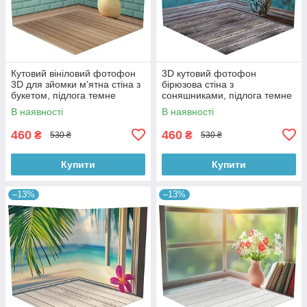
Кутовий вініловий фотофон
3D кутовий фотофон
3D для зйомки мʼятна стіна з
бірюзова стіна з
букетом, підлога темне
соняшниками, підлога темне
дерево, 50×50 см, №58620
дерево і блакитні дошки,
В наявності
В наявності
50×50 см, №58628
460
460
₴
₴
530 ₴
530 ₴
Купити
Купити
–13%
–13%