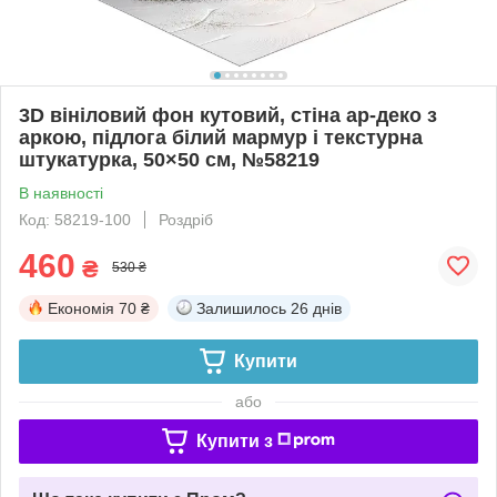
3D вініловий фон кутовий, стіна ар-деко з
аркою, підлога білий мармур і текстурна
штукатурка, 50×50 см, №58219
В наявності
Код: 58219-100
Роздріб
460
₴
530 ₴
Економія
70 ₴
Залишилось
26 днів
Купити
або
Купити з