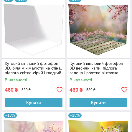
Кутовий вініловий фотофон
Кутовий вініловий фотофон
3D, біла мінімалістична стіна,
3D весняні квіти, підлога
підлога світло-сірий і гладкий
зелена і рожева вінтажна
бетон, 50×50 см, №58301
дошка, 50×50 см, №58615
В наявності
В наявності
460
460
₴
₴
530 ₴
530 ₴
Купити
Купити
–13%
–13%