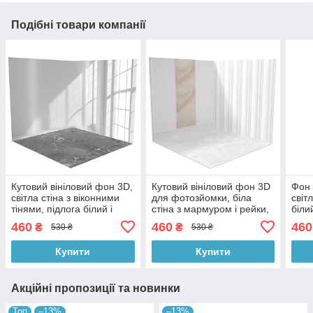
Подібні товари компанії
Кутовий вініловий фон 3D,
Кутовий вініловий фон 3D
Фон 
світла стіна з віконними
для фотозйомки, біла
світ
тінями, підлога білий і
стіна з мармуром і рейки,
біли
сірий мармур, 50×50 см,
підлога бежевий мармур,
штук
460
460
460
₴
₴
530 ₴
530 ₴
№58378
50×50 см, №58353
см,
Купити
Купити
Акційні пропозиції та новинки
Топ
–13%
–13%