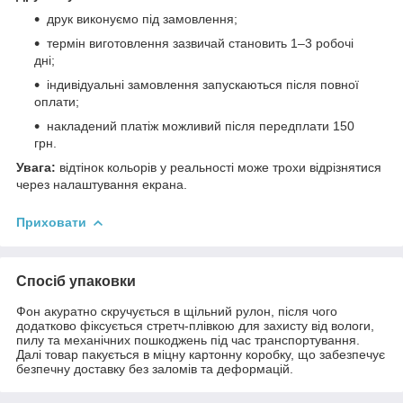
друк виконуємо під замовлення;
термін виготовлення зазвичай становить 1–3 робочі
дні;
індивідуальні замовлення запускаються після повної
оплати;
накладений платіж можливий після передплати 150
грн.
Увага:
відтінок кольорів у реальності може трохи відрізнятися
через налаштування екрана.
Приховати
Спосіб упаковки
Фон акуратно скручується в щільний рулон, після чого
додатково фіксується стретч-плівкою для захисту від вологи,
пилу та механічних пошкоджень під час транспортування.
Далі товар пакується в міцну картонну коробку, що забезпечує
безпечну доставку без заломів та деформацій.