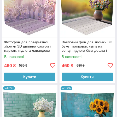
Фотофон для предметної
Вініловий фон для зйомки 3D
зйомки 3D цвітіння сакури і
букет польових квітів на
паркан, підлога лавандова
сонці, підлога біла дошка і
дошка і дерево, 50×50 см,
тепле дерево, 50×50 см,
В наявності
В наявності
№58616
№58617
460
460
₴
₴
530 ₴
530 ₴
Купити
Купити
–13%
–13%