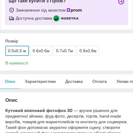
Що таке купити з Пром?
Замовлення під захистом
Доступна доставка
Розмір
0.5x0.5 м
0.6х0.6м
0.7х0.7м
0.8х0.8м
В наявності
Опис
Характеристики
Доставка
Оплата
Умови п
Опис
Кутовий вініловий фотофон 3D
— зручне рішення для
предметної зйомки, фуд-фото, десертів, тортів, hand-made
виробів, товарів для маркетплейсів та контенту для соцмереж.
Такий фон допомагає акуратно оформити сцену, створити
чистий, приємний фон і зосередити увагу на об’єкті зйомки.