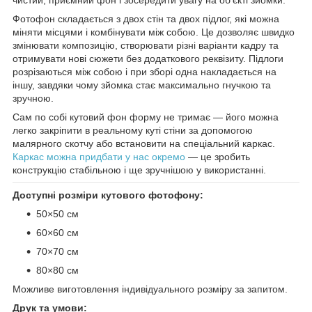
Фотофон складається з двох стін та двох підлог, які можна
міняти місцями і комбінувати між собою. Це дозволяє швидко
змінювати композицію, створювати різні варіанти кадру та
отримувати нові сюжети без додаткового реквізиту. Підлоги
розрізаються між собою і при зборі одна накладається на
іншу, завдяки чому зйомка стає максимально гнучкою та
зручною.
Сам по собі кутовий фон форму не тримає — його можна
легко закріпити в реальному куті стіни за допомогою
малярного скотчу або встановити на спеціальний каркас.
Каркас можна придбати у нас окремо
— це зробить
конструкцію стабільною і ще зручнішою у використанні.
Доступні розміри кутового фотофону:
50×50 см
60×60 см
70×70 см
80×80 см
Можливе виготовлення індивідуального розміру за запитом.
Друк та умови: