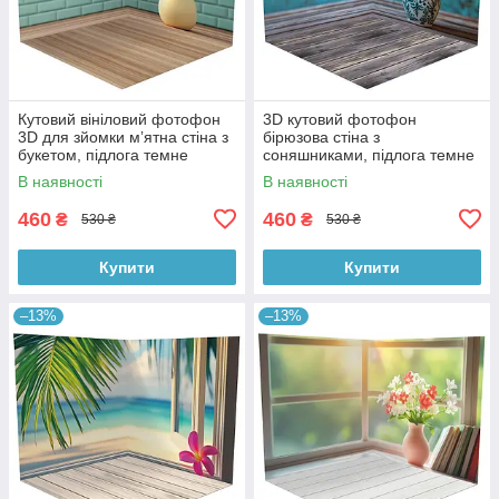
Кутовий вініловий фотофон
3D кутовий фотофон
3D для зйомки мʼятна стіна з
бірюзова стіна з
букетом, підлога темне
соняшниками, підлога темне
дерево, 50×50 см, №58620
дерево і блакитні дошки,
В наявності
В наявності
50×50 см, №58628
460
460
₴
₴
530 ₴
530 ₴
Купити
Купити
–13%
–13%