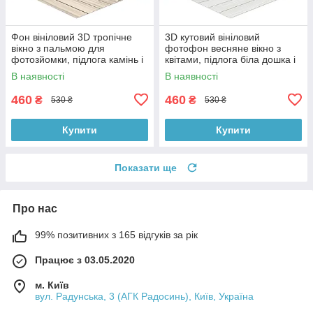
Фон вініловий 3D тропічне
3D кутовий вініловий
вікно з пальмою для
фотофон весняне вікно з
фотозйомки, підлога камінь і
квітами, підлога біла дошка і
біла дошка, 50×50 см,
камінь, 50×50 см, №58638
В наявності
В наявності
№58629
460
460
₴
₴
530 ₴
530 ₴
Купити
Купити
Показати ще
Про нас
99% позитивних з 165 відгуків за рік
Працює з 03.05.2020
м. Київ
вул. Радунська, 3 (АГК Радосинь), Київ, Україна