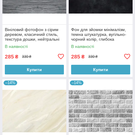
Вініловий фотофон з сірим
Фон для зйомки мінімалізм,
деревом, класичний стиль,
темна штукатурка, вугільно-
текстура дошки, нейтральні
чорний колір, глибока
відтінки, 90×60 см, №56013
фактура, 90×60 см, №56014
В наявності
В наявності
285
285
₴
₴
330 ₴
330 ₴
Купити
Купити
–14%
–14%