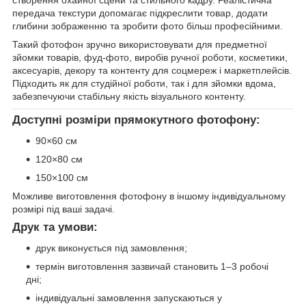
створення охайної сцени та стильного кадру. Реалістична
передача текстури допомагає підкреслити товар, додати
глибини зображенню та зробити фото більш професійними.
Такий фотофон зручно використовувати для предметної
зйомки товарів, фуд-фото, виробів ручної роботи, косметики,
аксесуарів, декору та контенту для соцмереж і маркетплейсів.
Підходить як для студійної роботи, так і для зйомки вдома,
забезпечуючи стабільну якість візуального контенту.
Доступні розміри прямокутного фотофону:
90×60 см
120×80 см
150×100 см
Можливе виготовлення фотофону в іншому індивідуальному
розмірі під ваші задачі.
Друк та умови:
друк виконується під замовлення;
термін виготовлення зазвичай становить 1–3 робочі
дні;
індивідуальні замовлення запускаються у