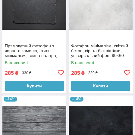
Прямокутний фотофон з
Фотофон мінімалізм, світлий
чорного каменю, стиль
бетон, сірі та білі відтінки,
мінімалізм, темна палітра,
універсальний фон, 90×60
90×60 см, №56003
см, №56012
В наявності
В наявності
285
285
₴
₴
330 ₴
330 ₴
Купити
Купити
–14%
–14%