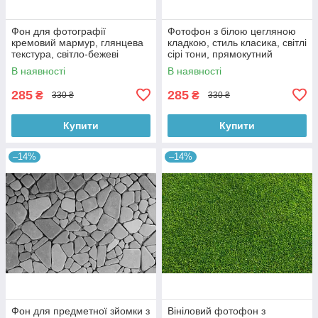
Фон для фотографії
Фотофон з білою цегляною
кремовий мармур, глянцева
кладкою, стиль класика, світлі
текстура, світло-бежеві
сірі тони, прямокутний
відтінки, класика, 90×60 см,
формат, 90×60 см, №56019
В наявності
В наявності
№56016
285
285
₴
₴
330 ₴
330 ₴
Купити
Купити
–14%
–14%
Фон для предметної зйомки з
Вініловий фотофон з