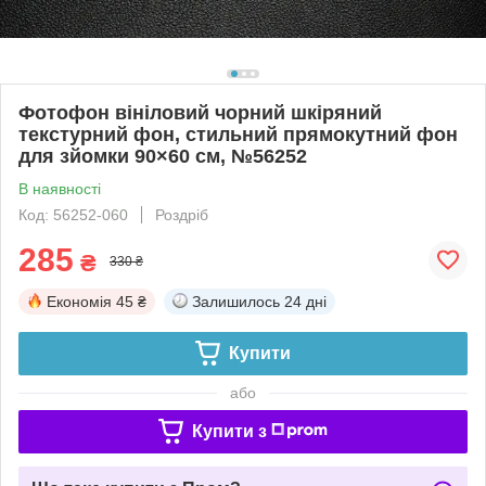
Фотофон вініловий чорний шкіряний
текстурний фон, стильний прямокутний фон
для зйомки 90×60 см, №56252
В наявності
Код: 56252-060
Роздріб
285
₴
330 ₴
Економія
45 ₴
Залишилось
24 дні
Купити
або
Купити з