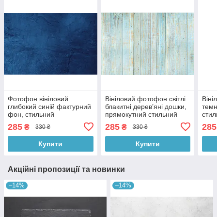
Фотофон вініловий
Вініловий фотофон світлі
Віні
глибокий синій фактурний
блакитні дерев’яні дошки,
темн
фон, стильний
прямокутний стильний
стил
прямокутний фотофон
фон для зйомки 90×60 см,
прям
285
285
285
₴
₴
330 ₴
330 ₴
для зйомки 90×60 см,
№56579
зйом
№56195
Купити
Купити
Акційні пропозиції та новинки
–14%
–14%