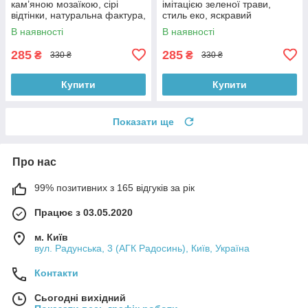
кам’яною мозаїкою, сірі
імітацією зеленої трави,
відтінки, натуральна фактура,
стиль еко, яскравий
90×60 см, №56023
природний колір, 90×60 см,
В наявності
В наявності
№56024
285
285
₴
₴
330 ₴
330 ₴
Купити
Купити
Показати ще
Про нас
99% позитивних з 165 відгуків за рік
Працює з 03.05.2020
м. Київ
вул. Радунська, 3 (АГК Радосинь), Київ, Україна
Контакти
Сьогодні вихідний