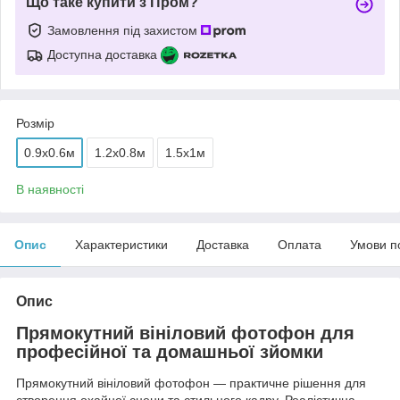
Що таке купити з Пром?
Замовлення під захистом
Доступна доставка
Розмір
0.9х0.6м
1.2х0.8м
1.5х1м
В наявності
Опис
Характеристики
Доставка
Оплата
Умови п
Опис
Прямокутний вініловий фотофон для
професійної та домашньої зйомки
Прямокутний вініловий фотофон — практичне рішення для