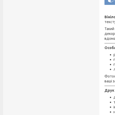
Віні
текст
Такий
декор
вдома
Особл
Фотоф
ваші з
Друк 