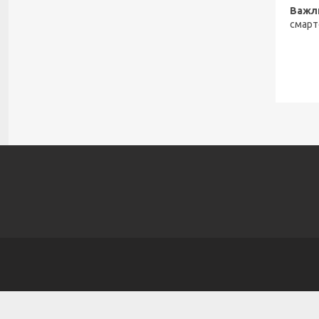
Важл
смарт