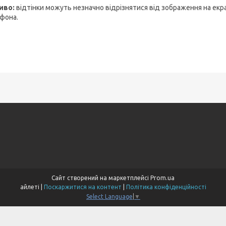
иво:
відтінки можуть незначно відрізнятися від зображення на екр
фона.
Сайт створений на маркетплейсі
Prom.ua
айлеті |
Поскаржитися на контент
|
Політика конфіденційності
Select Language
▼