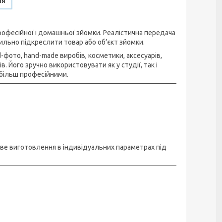
ня
офесійної і домашньої зйомки. Реалістична передача
ильно підкреслити товар або об’єкт зйомки.
фото, hand-made виробів, косметики, аксесуарів,
 Його зручно використовувати як у студії, так і
більш професійними.
иве виготовлення в індивідуальних параметрах під