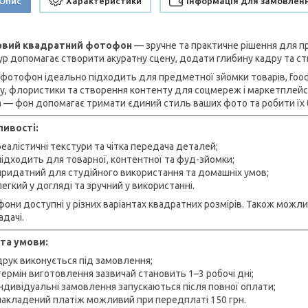
Опис
Характеристики
Інформація для замовлен
ловий квадратний фотофон
— зручне та практичне рішення для пр
ур допомагає створити акуратну сцену, додати глибину кадру та ст
 фотофон ідеально підходить для предметної зйомки товарів, food-
у, флористики та створення контенту для соцмереж і маркетплейсів.
 — фон допомагає тримати єдиний стиль ваших фото та робити їх 
ивості:
реалістичні текстури та чітка передача деталей;
підходить для товарної, контентної та фуд-зйомки;
придатний для студійного використання та домашніх умов;
легкий у догляді та зручний у використанні.
они доступні у різних варіантах квадратних розмірів. Також можл
адачі.
та умови:
друк виконується під замовлення;
термін виготовлення зазвичай становить 1–3 робочі дні;
індивідуальні замовлення запускаються після повної оплати;
накладений платіж можливий при передплаті 150 грн.