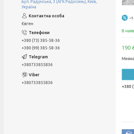
вул. Радунська, 3 (АГК Радосинь), Київ,
Україна
–
Євген
В ная
+380 (73) 385-58-36
190 
+380 (99) 385-58-36
Мінім
+380733855836
+380733855836
+380 (