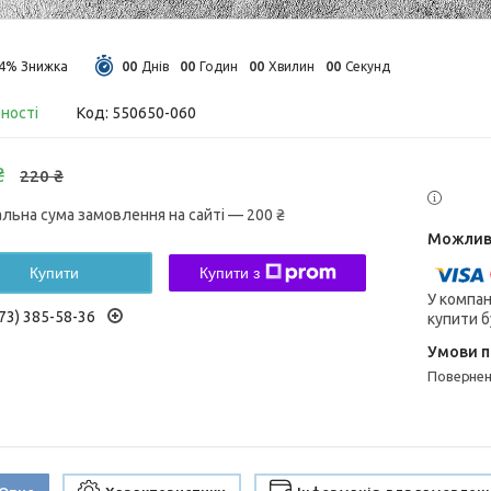
0
0
0
0
0
0
0
0
14%
Днів
Годин
Хвилин
Секунд
вності
Код:
550650-060
₴
220 ₴
альна сума замовлення на сайті — 200 ₴
Купити
Купити з
У компан
73) 385-58-36
купити б
поверне