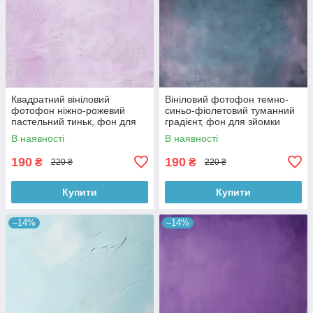
Квадратний вініловий
Вініловий фотофон темно-
фотофон ніжно-рожевий
синьо-фіолетовий туманний
пастельний тиньк, фон для
градієнт, фон для зйомки
фотографії 60x60 см,
60x60 см, №551801
В наявності
В наявності
№551878
190
190
₴
₴
220 ₴
220 ₴
Купити
Купити
–14%
–14%