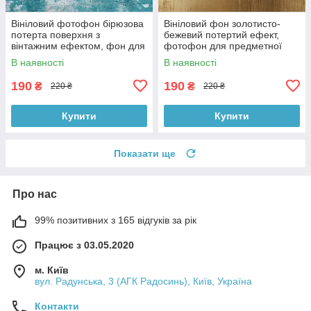
Вініловий фотофон бірюзова
Вініловий фон золотисто-
потерта поверхня з
бежевий потертий ефект,
вінтажним ефектом, фон для
фотофон для предметної
зйомки 60x60 см, №551745
зйомки 60x60 см, №551769
В наявності
В наявності
190
190
₴
₴
220 ₴
220 ₴
Купити
Купити
Показати ще
Про нас
99% позитивних з 165 відгуків за рік
Працює з 03.05.2020
м. Київ
вул. Радунська, 3 (АГК Радосинь), Київ, Україна
Контакти