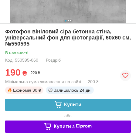
Фотофон вініловий сіра бетонна стіна,
універсальний фон для фотографії, 60x60 см,
№550595
В наявності
Код: 550595-060
Роздріб
190
₴
220 ₴
Мінімальна сума замовлення на сайті — 200 ₴
Економія
30 ₴
Залишилось
24 дні
Купити
або
Купити з