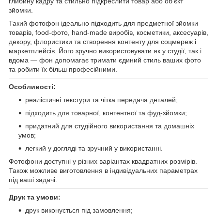
глибину кадру та стильно підкреслити товар або об’єкт
зйомки.
Такий фотофон ідеально підходить для предметної зйомки
товарів, food-фото, hand-made виробів, косметики, аксесуарів,
декору, флористики та створення контенту для соцмереж і
маркетплейсів. Його зручно використовувати як у студії, так і
вдома — фон допомагає тримати єдиний стиль ваших фото
та робити їх більш професійними.
Особливості:
реалістичні текстури та чітка передача деталей;
підходить для товарної, контентної та фуд-зйомки;
придатний для студійного використання та домашніх
умов;
легкий у догляді та зручний у використанні.
Фотофони доступні у різних варіантах квадратних розмірів.
Також можливе виготовлення в індивідуальних параметрах
під ваші задачі.
Друк та умови:
друк виконується під замовлення;