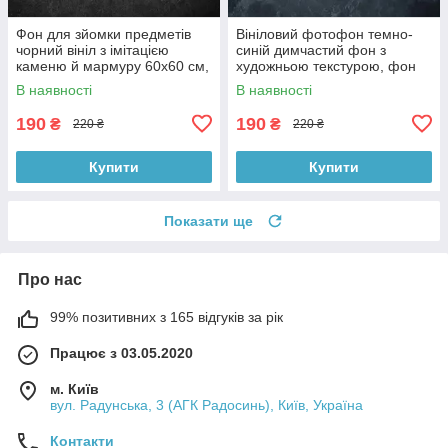
Фон для зйомки предметів
Вініловий фотофон темно-
чорний вініл з імітацією
синій димчастий фон з
каменю й мармуру 60x60 см,
художньою текстурою, фон
№550006
для фото 60x60 см,
В наявності
В наявності
№551759
190
190
₴
₴
220 ₴
220 ₴
Купити
Купити
Показати ще
Про нас
99% позитивних з 165 відгуків за рік
Працює з 03.05.2020
м. Київ
вул. Радунська, 3 (АГК Радосинь), Київ, Україна
Контакти