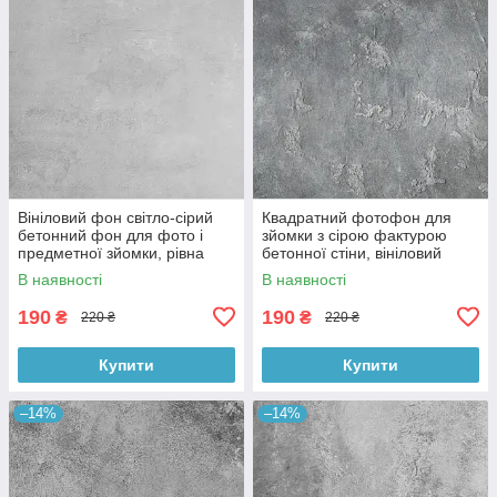
Вініловий фон світло-сірий
Квадратний фотофон для
бетонний фон для фото і
зйомки з сірою фактурою
предметної зйомки, рівна
бетонної стіни, вініловий
текстура, 60x60 см, №550674
60x60 см , №550152
В наявності
В наявності
190
190
₴
₴
220 ₴
220 ₴
Купити
Купити
–14%
–14%