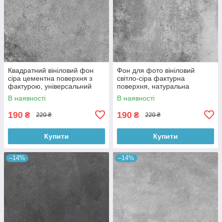
Квадратний вініловий фон
Фон для фото вініловий
сіра цементна поверхня з
світло-сіра фактурна
фактурою, універсальний
поверхня, натуральна
фотофон для зйомки 60x60
бетонна текстура, 60x60 см,
В наявності
В наявності
см, №550659
№550413
190
190
₴
₴
220 ₴
220 ₴
Купити
Купити
–14%
–14%