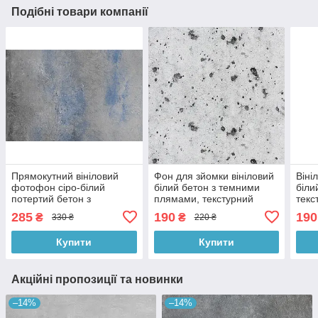
Подібні товари компанії
Прямокутний вініловий
Фон для зйомки вініловий
Віні
фотофон сіро-білий
білий бетон з темними
біли
потертий бетон з
плямами, текстурний
текс
текстурою, фон для фото
квадратний фотофон,
зйом
285
190
190
₴
₴
330 ₴
220 ₴
90×60 см, №56405
60x60 см, №550388
№55
Купити
Купити
Акційні пропозиції та новинки
–14%
–14%