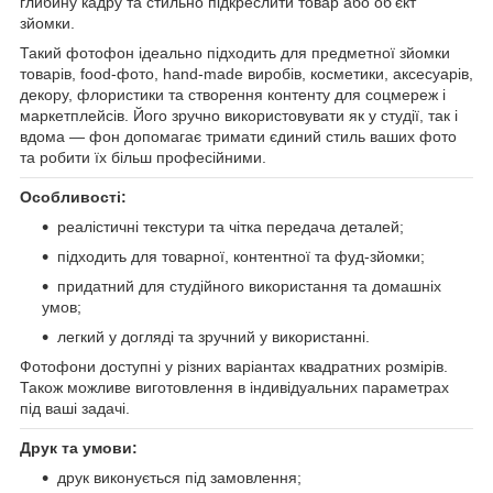
глибину кадру та стильно підкреслити товар або об’єкт
зйомки.
Такий фотофон ідеально підходить для предметної зйомки
товарів, food-фото, hand-made виробів, косметики, аксесуарів,
декору, флористики та створення контенту для соцмереж і
маркетплейсів. Його зручно використовувати як у студії, так і
вдома — фон допомагає тримати єдиний стиль ваших фото
та робити їх більш професійними.
Особливості:
реалістичні текстури та чітка передача деталей;
підходить для товарної, контентної та фуд-зйомки;
придатний для студійного використання та домашніх
умов;
легкий у догляді та зручний у використанні.
Фотофони доступні у різних варіантах квадратних розмірів.
Також можливе виготовлення в індивідуальних параметрах
під ваші задачі.
Друк та умови:
друк виконується під замовлення;