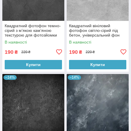
Квадратний фотофон темно-
Квадратний вініловий
сірий з м’якою кам’яною
фотофон світло-сірий під
текстурою для фотозйомки
бетон, універсальний фон
товарів 60x60 см, №550076
для зйомки, 60x60 см,
В наявності
В наявності
№550478
190
190
₴
₴
220 ₴
220 ₴
Купити
Купити
–14%
–14%