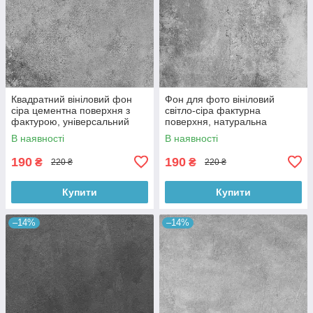
Квадратний вініловий фон
Фон для фото вініловий
сіра цементна поверхня з
світло-сіра фактурна
фактурою, універсальний
поверхня, натуральна
фотофон для зйомки 60x60
бетонна текстура, 60x60 см,
В наявності
В наявності
см, №550659
№550413
190
190
₴
₴
220 ₴
220 ₴
Купити
Купити
–14%
–14%