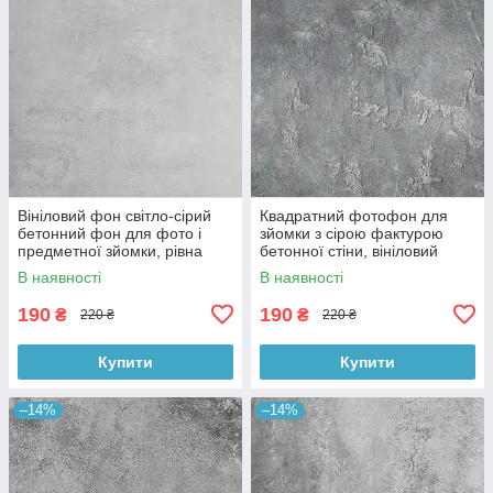
Вініловий фон світло-сірий
Квадратний фотофон для
бетонний фон для фото і
зйомки з сірою фактурою
предметної зйомки, рівна
бетонної стіни, вініловий
текстура, 60x60 см, №550674
60x60 см , №550152
В наявності
В наявності
190
190
₴
₴
220 ₴
220 ₴
Купити
Купити
–14%
–14%