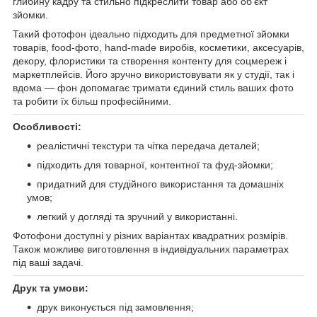
глибину кадру та стильно підкреслити товар або об’єкт
зйомки.
Такий фотофон ідеально підходить для предметної зйомки
товарів, food-фото, hand-made виробів, косметики, аксесуарів,
декору, флористики та створення контенту для соцмереж і
маркетплейсів. Його зручно використовувати як у студії, так і
вдома — фон допомагає тримати єдиний стиль ваших фото
та робити їх більш професійними.
Особливості:
реалістичні текстури та чітка передача деталей;
підходить для товарної, контентної та фуд-зйомки;
придатний для студійного використання та домашніх
умов;
легкий у догляді та зручний у використанні.
Фотофони доступні у різних варіантах квадратних розмірів.
Також можливе виготовлення в індивідуальних параметрах
під ваші задачі.
Друк та умови:
друк виконується під замовлення;