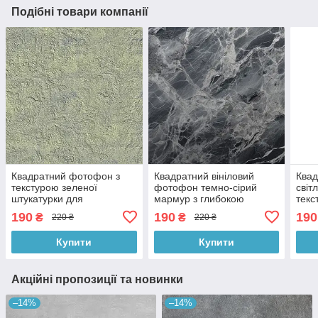
Подібні товари компанії
Квадратний фотофон з
Квадратний вініловий
Квад
текстурою зеленої
фотофон темно-сірий
світ
штукатурки для
мармур з глибокою
текс
предметної зйомки,
текстурою, фон для
зйом
190
190
190
₴
₴
220 ₴
220 ₴
вініловий фон 60x60 см ,
зйомки, 60x60 см,
№55
№550323
№551177
Купити
Купити
Акційні пропозиції та новинки
–14%
–14%