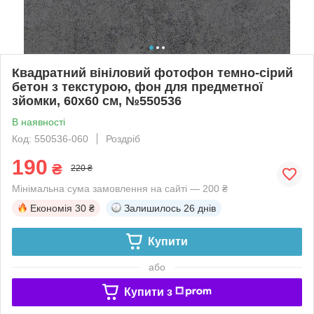
Квадратний вініловий фотофон темно-сірий
бетон з текстурою, фон для предметної
зйомки, 60x60 см, №550536
В наявності
Код: 550536-060
Роздріб
190
₴
220 ₴
Мінімальна сума замовлення на сайті — 200 ₴
Економія
30 ₴
Залишилось
26 днів
Купити
або
Купити з