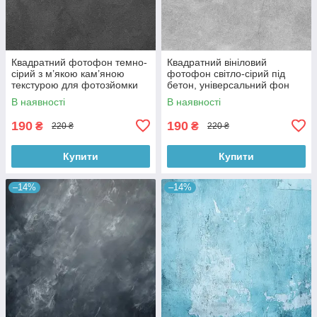
Квадратний фотофон темно-
Квадратний вініловий
сірий з м’якою кам’яною
фотофон світло-сірий під
текстурою для фотозйомки
бетон, універсальний фон
товарів 60x60 см, №550076
для зйомки, 60x60 см,
В наявності
В наявності
№550478
190
190
₴
₴
220 ₴
220 ₴
Купити
Купити
–14%
–14%