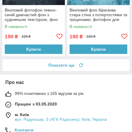
Вініловий фотофон темно-
Вініловий фон бірюзова
синій димчастий фон з
стара стіна з потертостями та
художньою текстурою, фон
тріщинами, фотофон для
для фото 60x60 см,
зйомки 60x60 см, №551779
В наявності
В наявності
№551759
190
190
₴
₴
220 ₴
220 ₴
Купити
Купити
Показати ще
Про нас
99% позитивних з 165 відгуків за рік
Працює з 03.05.2020
м. Київ
вул. Радунська, 3 (АГК Радосинь), Київ, Україна
Контакти