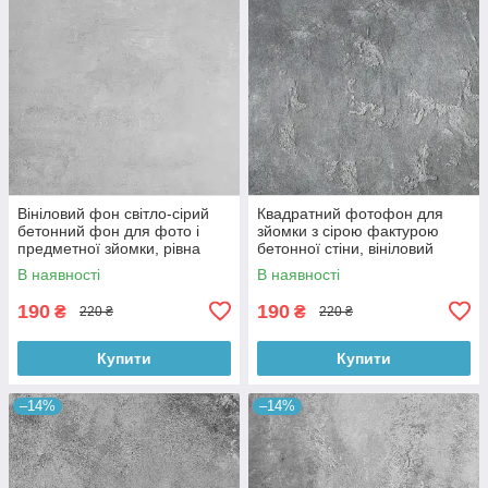
Вініловий фон світло-сірий
Квадратний фотофон для
бетонний фон для фото і
зйомки з сірою фактурою
предметної зйомки, рівна
бетонної стіни, вініловий
текстура, 60x60 см, №550674
60x60 см , №550152
В наявності
В наявності
190
190
₴
₴
220 ₴
220 ₴
Купити
Купити
–14%
–14%