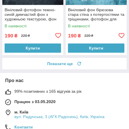
Вініловий фотофон темно-
Вініловий фон бірюзова
синій димчастий фон з
стара стіна з потертостями та
художньою текстурою, фон
тріщинами, фотофон для
для фото 60x60 см,
зйомки 60x60 см, №551779
В наявності
В наявності
№551759
190
190
₴
₴
220 ₴
220 ₴
Купити
Купити
Показати ще
Про нас
99% позитивних з 165 відгуків за рік
Працює з 03.05.2020
м. Київ
вул. Радунська, 3 (АГК Радосинь), Київ, Україна
Контакти