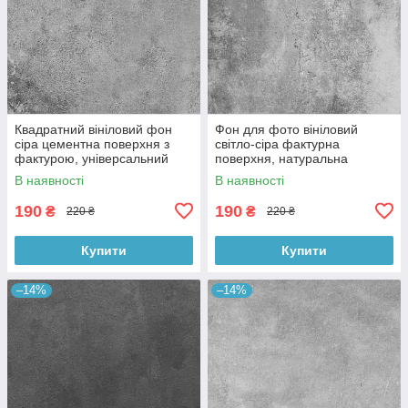
Квадратний вініловий фон
Фон для фото вініловий
сіра цементна поверхня з
світло-сіра фактурна
фактурою, універсальний
поверхня, натуральна
фотофон для зйомки 60x60
бетонна текстура, 60x60 см,
В наявності
В наявності
см, №550659
№550413
190
190
₴
₴
220 ₴
220 ₴
Купити
Купити
–14%
–14%