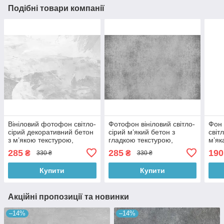
Подібні товари компанії
Вініловий фотофон світло-
Фотофон вініловий світло-
Фон 
сірий декоративний бетон
сірий м’який бетон з
світ
з м’якою текстурою,
гладкою текстурою,
м’як
прямокутний фон для
універсальний фон для
квад
285
285
190
₴
₴
330 ₴
330 ₴
зйомки 90×60 см, №56667
фото 90×60 см, №56344
60x
Купити
Купити
Акційні пропозиції та новинки
–14%
–14%