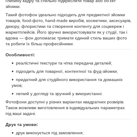
глибину кадру та стильно підкреслити товар або об’єкт
зйомки.
Такий фотофон ідеально підходить для предметної зйомки
товарів, food-фото, hand-made виробів, косметики, аксесуарів,
декору, флористики та створення контенту для соцмереж і
маркетплейсів. Його зручно використовувати як у студії, так і
вдома — фон допомагає тримати єдиний стиль ваших фото
та робити їх більш професійними.
Особливості:
реалістичні текстури та чітка передача деталей;
підходить для товарної, контентної та фуд-зйомки;
придатний для студійного використання та домашніх
умов;
легкий у догляді та зручний у використанні.
Фотофони доступні у різних варіантах квадратних розмірів.
Також можливе виготовлення в індивідуальних параметрах
під ваші задачі.
Друк та умови:
друк виконується під замовлення;