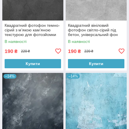
Квадратний фотофон темно-
Квадратний вініловий
сірий з м’якою кам’яною
фотофон світло-сірий під
текстурою для фотозйомки
бетон, універсальний фон
товарів 60x60 см, №550076
для зйомки, 60x60 см,
В наявності
В наявності
№550478
190
190
₴
₴
220 ₴
220 ₴
Купити
Купити
–14%
–14%