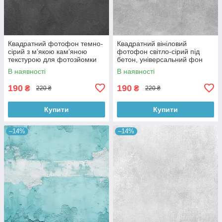
Квадратний фотофон темно-
Квадратний вініловий
сірий з м’якою кам’яною
фотофон світло-сірий під
текстурою для фотозйомки
бетон, універсальний фон
товарів 60x60 см, №550076
для зйомки, 60x60 см,
В наявності
В наявності
№550478
190
190
₴
₴
220 ₴
220 ₴
Купити
Купити
–14%
–14%