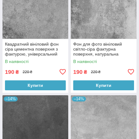
Квадратний вініловий фон
Фон для фото вініловий
сіра цементна поверхня з
світло-сіра фактурна
фактурою, універсальний
поверхня, натуральна
фотофон для зйомки 60x60
бетонна текстура, 60x60 см,
В наявності
В наявності
см, №550659
№550413
190
190
₴
₴
220 ₴
220 ₴
Купити
Купити
–14%
–14%