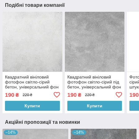
Подібні товари компанії
Квадратний вініловий
Квадратний вініловий
Фото
фотофон світло-сірий
фотофон світло-сірий під
сіри
бетон, універсальний фон
бетон, універсальний фон
штук
для зйомки і фото, 60x60
для зйомки, 60x60 см,
фон 
190
190
190
₴
₴
220 ₴
220 ₴
см, №550666
№550478
№55
Купити
Купити
Акційні пропозиції та новинки
–14%
–14%