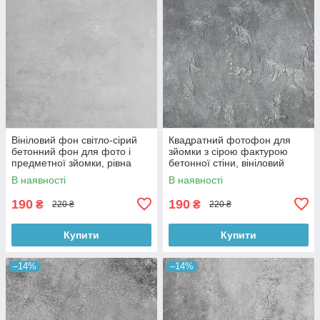
Вініловий фон світло-сірий
Квадратний фотофон для
бетонний фон для фото і
зйомки з сірою фактурою
предметної зйомки, рівна
бетонної стіни, вініловий
текстура, 60x60 см, №550674
60x60 см , №550152
В наявності
В наявності
190
190
₴
₴
220 ₴
220 ₴
Купити
Купити
–14%
–14%