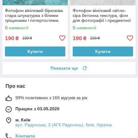
Фотофон вініловий бірюзова
Фотофон вініловий світло-
стара штукатурка з білими
сіра бетонна текстура, фон
тріщинами і потертостями,
для фотографії і предметної
квадратний фон, 60x60 см,
зйомки, 60x60 см, №550622
В наявності
В наявності
№551027
190
190
₴
₴
220 ₴
220 ₴
Купити
Купити
Показати ще
Про нас
99% позитивних з 165 відгуків за рік
Працює з 03.05.2020
м. Київ
вул. Радунська, 3 (АГК Радосинь), Київ, Україна
Контакти