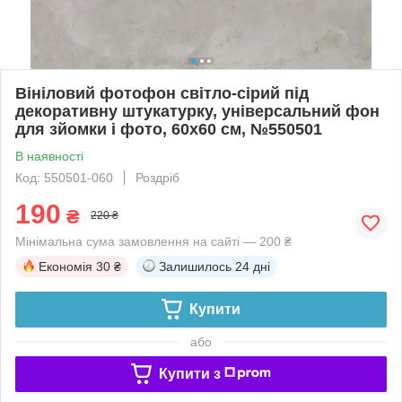
Вініловий фотофон світло-сірий під
декоративну штукатурку, універсальний фон
для зйомки і фото, 60x60 см, №550501
В наявності
Код: 550501-060
Роздріб
190
₴
220 ₴
Мінімальна сума замовлення на сайті — 200 ₴
Економія
30 ₴
Залишилось
24 дні
Купити
або
Купити з