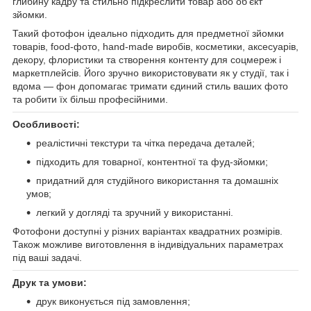
глибину кадру та стильно підкреслити товар або об’єкт
зйомки.
Такий фотофон ідеально підходить для предметної зйомки
товарів, food-фото, hand-made виробів, косметики, аксесуарів,
декору, флористики та створення контенту для соцмереж і
маркетплейсів. Його зручно використовувати як у студії, так і
вдома — фон допомагає тримати єдиний стиль ваших фото
та робити їх більш професійними.
Особливості:
реалістичні текстури та чітка передача деталей;
підходить для товарної, контентної та фуд-зйомки;
придатний для студійного використання та домашніх
умов;
легкий у догляді та зручний у використанні.
Фотофони доступні у різних варіантах квадратних розмірів.
Також можливе виготовлення в індивідуальних параметрах
під ваші задачі.
Друк та умови:
друк виконується під замовлення;