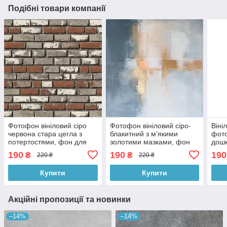
Подібні товари компанії
Фотофон вініловий сіро
Фотофон вініловий сіро-
Віні
червона стара цегла з
блакитний з м’якими
фото
потертостями, фон для
золотими мазками, фон
дошк
фотографії і контенту
для фотографії 60x60 см,
світ
190
190
190
₴
₴
220 ₴
220 ₴
60x60 см, №553772
№553508
60x
Купити
Купити
Акційні пропозиції та новинки
–14%
–14%