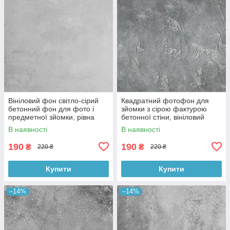
Вініловий фон світло-сірий
Квадратний фотофон для
бетонний фон для фото і
зйомки з сірою фактурою
предметної зйомки, рівна
бетонної стіни, вініловий
текстура, 60x60 см, №550674
60x60 см , №550152
В наявності
В наявності
190
190
₴
₴
220 ₴
220 ₴
Купити
Купити
–14%
–14%