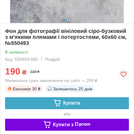
Фон для фотографії вініловий сіро-бузковий
з м’якими плямами і потертостями, 60x60 см,
№550493
В наявності
Код: 550493-060
Роздріб
190
₴
220 ₴
Мінімальна сума замовлення на сайті — 200 ₴
Економія
30 ₴
Залишилось
25 днів
Купити
або
Купити з