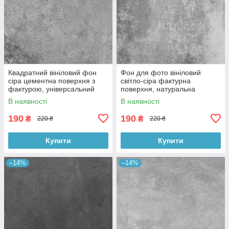
Квадратний вініловий фон
Фон для фото вініловий
сіра цементна поверхня з
світло-сіра фактурна
фактурою, універсальний
поверхня, натуральна
фотофон для зйомки 60x60
бетонна текстура, 60x60 см,
В наявності
В наявності
см, №550659
№550413
190
190
₴
₴
220 ₴
220 ₴
Купити
Купити
–14%
–14%