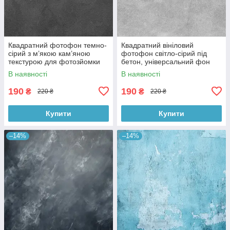
Квадратний фотофон темно-
Квадратний вініловий
сірий з м’якою кам’яною
фотофон світло-сірий під
текстурою для фотозйомки
бетон, універсальний фон
товарів 60x60 см, №550076
для зйомки, 60x60 см,
В наявності
В наявності
№550478
190
190
₴
₴
220 ₴
220 ₴
Купити
Купити
–14%
–14%