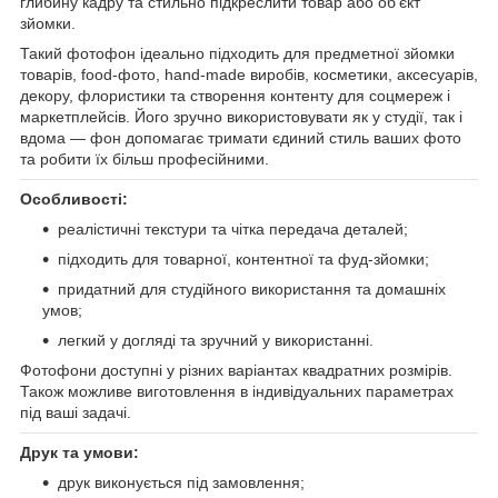
глибину кадру та стильно підкреслити товар або об’єкт
зйомки.
Такий фотофон ідеально підходить для предметної зйомки
товарів, food-фото, hand-made виробів, косметики, аксесуарів,
декору, флористики та створення контенту для соцмереж і
маркетплейсів. Його зручно використовувати як у студії, так і
вдома — фон допомагає тримати єдиний стиль ваших фото
та робити їх більш професійними.
Особливості:
реалістичні текстури та чітка передача деталей;
підходить для товарної, контентної та фуд-зйомки;
придатний для студійного використання та домашніх
умов;
легкий у догляді та зручний у використанні.
Фотофони доступні у різних варіантах квадратних розмірів.
Також можливе виготовлення в індивідуальних параметрах
під ваші задачі.
Друк та умови:
друк виконується під замовлення;