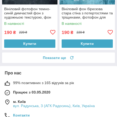
Вініловий фотофон темно-
Вініловий фон бірюзова
синій димчастий фон з
стара стіна з потертостями та
художньою текстурою, фон
тріщинами, фотофон для
для фото 60x60 см,
зйомки 60x60 см, №551779
В наявності
В наявності
№551759
190
190
₴
₴
220 ₴
220 ₴
Купити
Купити
Показати ще
Про нас
99% позитивних з 165 відгуків за рік
Працює з 03.05.2020
м. Київ
вул. Радунська, 3 (АГК Радосинь), Київ, Україна
Контакти