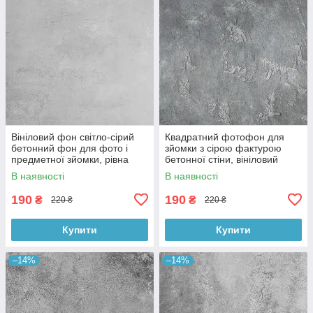
Вініловий фон світло-сірий
Квадратний фотофон для
бетонний фон для фото і
зйомки з сірою фактурою
предметної зйомки, рівна
бетонної стіни, вініловий
текстура, 60x60 см, №550674
60x60 см , №550152
В наявності
В наявності
190
190
₴
₴
220 ₴
220 ₴
Купити
Купити
–14%
–14%