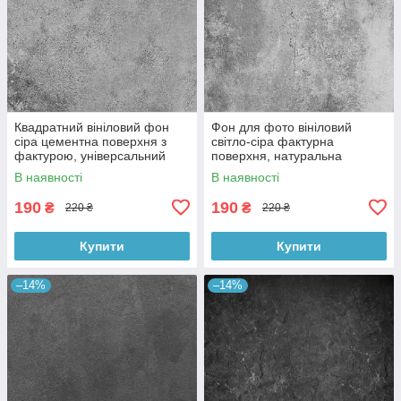
Квадратний вініловий фон
Фон для фото вініловий
сіра цементна поверхня з
світло-сіра фактурна
фактурою, універсальний
поверхня, натуральна
фотофон для зйомки 60x60
бетонна текстура, 60x60 см,
В наявності
В наявності
см, №550659
№550413
190
190
₴
₴
220 ₴
220 ₴
Купити
Купити
–14%
–14%