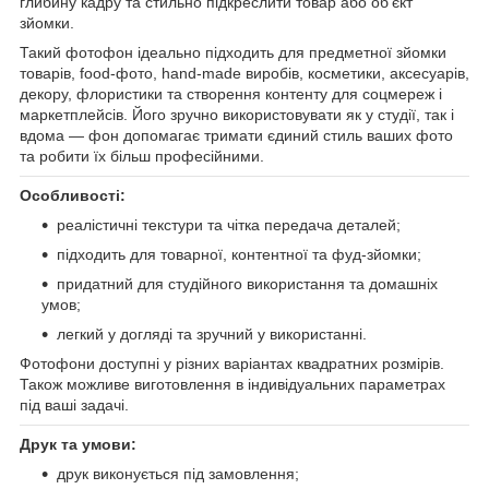
глибину кадру та стильно підкреслити товар або об’єкт
зйомки.
Такий фотофон ідеально підходить для предметної зйомки
товарів, food-фото, hand-made виробів, косметики, аксесуарів,
декору, флористики та створення контенту для соцмереж і
маркетплейсів. Його зручно використовувати як у студії, так і
вдома — фон допомагає тримати єдиний стиль ваших фото
та робити їх більш професійними.
Особливості:
реалістичні текстури та чітка передача деталей;
підходить для товарної, контентної та фуд-зйомки;
придатний для студійного використання та домашніх
умов;
легкий у догляді та зручний у використанні.
Фотофони доступні у різних варіантах квадратних розмірів.
Також можливе виготовлення в індивідуальних параметрах
під ваші задачі.
Друк та умови:
друк виконується під замовлення;