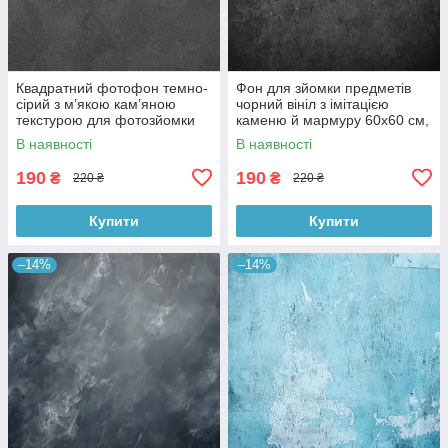
Квадратний фотофон темно-
Фон для зйомки предметів
сірий з м’якою кам’яною
чорний вініл з імітацією
текстурою для фотозйомки
каменю й мармуру 60x60 см,
товарів 60x60 см, №550076
№550006
В наявності
В наявності
190
190
₴
₴
220 ₴
220 ₴
Купити
Купити
–14%
–14%