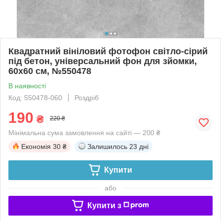
Квадратний вініловий фотофон світло-сірий
під бетон, універсальний фон для зйомки,
60x60 см, №550478
В наявності
Код: 550478-060
Роздріб
190
₴
220 ₴
Мінімальна сума замовлення на сайті — 200 ₴
Економія
30 ₴
Залишилось
23 дні
Купити
або
Купити з