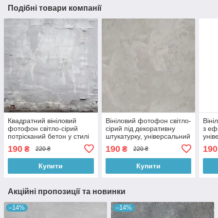
Подібні товари компанії
Квадратний вініловий
Вініловий фотофон світло-
Віні
фотофон світло-сірий
сірий під декоративну
з еф
потрісканий бетон у стилі
штукатурку, універсальний
унів
лофт, фон для зйомки,
фон для зйомки і фото,
для 
190
190
190
₴
₴
220 ₴
220 ₴
60x60 см, №550980
60x60 см, №550501
№55
Купити
Купити
Акційні пропозиції та новинки
–14%
–14%