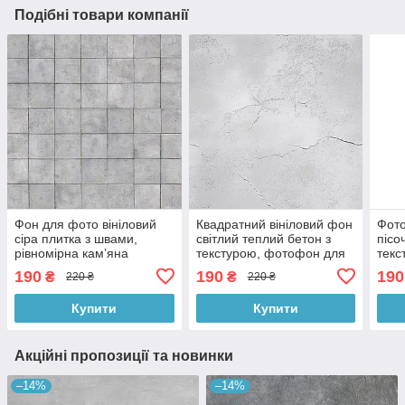
Подібні товари компанії
Фон для фото вініловий
Квадратний вініловий фон
Фото
сіра плитка з швами,
світлий теплий бетон з
пісо
рівномірна кам’яна
текстурою, фотофон для
текс
поверхня, квадратний
зйомки і фото 60x60 см,
і пр
190
190
190
₴
₴
220 ₴
220 ₴
фотофон, 60x60 см,
№551919
см,
№550453
Купити
Купити
Акційні пропозиції та новинки
–14%
–14%