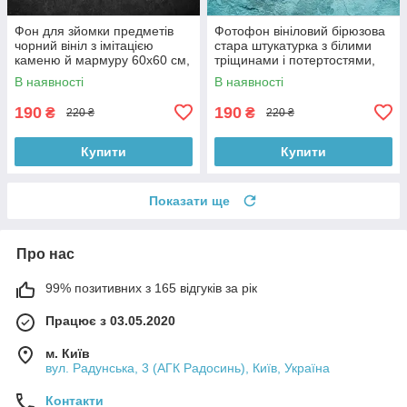
Фон для зйомки предметів
Фотофон вініловий бірюзова
чорний вініл з імітацією
стара штукатурка з білими
каменю й мармуру 60x60 см,
тріщинами і потертостями,
№550006
квадратний фон, 60x60 см,
В наявності
В наявності
№551027
190
190
₴
₴
220 ₴
220 ₴
Купити
Купити
Показати ще
Про нас
99% позитивних з 165 відгуків за рік
Працює з 03.05.2020
м. Київ
вул. Радунська, 3 (АГК Радосинь), Київ, Україна
Контакти