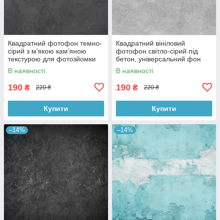
Квадратний фотофон темно-
Квадратний вініловий
сірий з м’якою кам’яною
фотофон світло-сірий під
текстурою для фотозйомки
бетон, універсальний фон
товарів 60x60 см, №550076
для зйомки, 60x60 см,
В наявності
В наявності
№550478
190
190
₴
₴
220 ₴
220 ₴
Купити
Купити
–14%
–14%