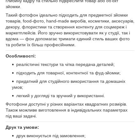
глибину кадру та стильно підкреслити товар або об’єкт
зйомки.
Такий фотофон ідеально підходить для предметної зйомки
товарів, food-фото, hand-made виробів, косметики, аксесуарів,
декору, флористики та створення контенту для соцмереж і
маркетплейсів. Його зручно використовувати як у студії, так і
вдома — фон допомагає тримати єдиний стиль ваших фото
та робити їх більш професійними.
Особливості:
реалістичні текстури та чітка передача деталей;
підходить для товарної, контентної та фуд-зйомки;
придатний для студійного використання та домашніх
умов;
легкий у догляді та зручний у використанні.
Фотофони доступні у різних варіантах квадратних розмірів.
Також можливе виготовлення в індивідуальних параметрах
під ваші задачі.
Друк та умови:
друк виконується під замовлення;