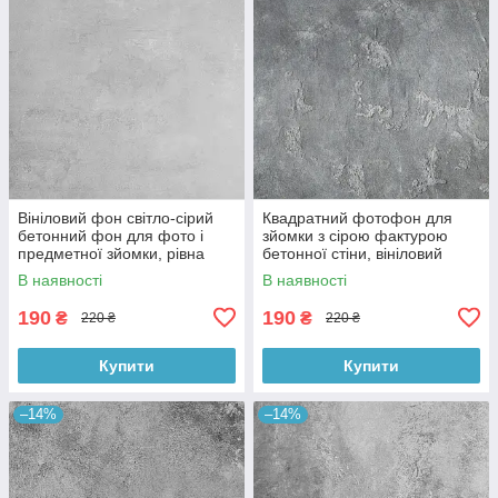
Вініловий фон світло-сірий
Квадратний фотофон для
бетонний фон для фото і
зйомки з сірою фактурою
предметної зйомки, рівна
бетонної стіни, вініловий
текстура, 60x60 см, №550674
60x60 см , №550152
В наявності
В наявності
190
190
₴
₴
220 ₴
220 ₴
Купити
Купити
–14%
–14%