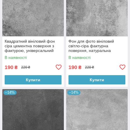
Квадратний вініловий фон
Фон для фото вініловий
сіра цементна поверхня з
світло-сіра фактурна
фактурою, універсальний
поверхня, натуральна
фотофон для зйомки 60x60
бетонна текстура, 60x60 см,
В наявності
В наявності
см, №550659
№550413
190
190
₴
₴
220 ₴
220 ₴
Купити
Купити
–14%
–14%