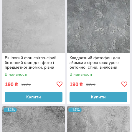
Вініловий фон світло-сірий
Квадратний фотофон для
бетонний фон для фото і
зйомки з сірою фактурою
предметної зйомки, рівна
бетонної стіни, вініловий
текстура, 60x60 см, №550674
60x60 см , №550152
В наявності
В наявності
190
190
₴
₴
220 ₴
220 ₴
Купити
Купити
–14%
–14%