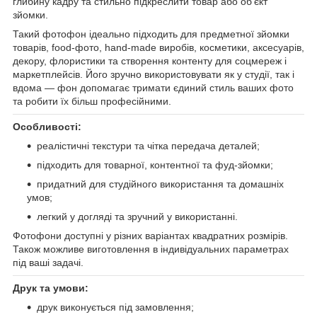
глибину кадру та стильно підкреслити товар або об’єкт
зйомки.
Такий фотофон ідеально підходить для предметної зйомки
товарів, food-фото, hand-made виробів, косметики, аксесуарів,
декору, флористики та створення контенту для соцмереж і
маркетплейсів. Його зручно використовувати як у студії, так і
вдома — фон допомагає тримати єдиний стиль ваших фото
та робити їх більш професійними.
Особливості:
реалістичні текстури та чітка передача деталей;
підходить для товарної, контентної та фуд-зйомки;
придатний для студійного використання та домашніх
умов;
легкий у догляді та зручний у використанні.
Фотофони доступні у різних варіантах квадратних розмірів.
Також можливе виготовлення в індивідуальних параметрах
під ваші задачі.
Друк та умови:
друк виконується під замовлення;