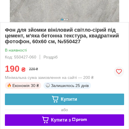
Фон для зйомки вініловий світло-сірий під
цемент, м’яка бетонна текстура, квадратний
фотофон, 60x60 см, №550427
В наявності
Код: 550427-060
Роздріб
190
₴
220 ₴
Мінімальна сума замовлення на сайті — 200 ₴
Економія
30 ₴
Залишилось
25 днів
Купити
або
Купити з