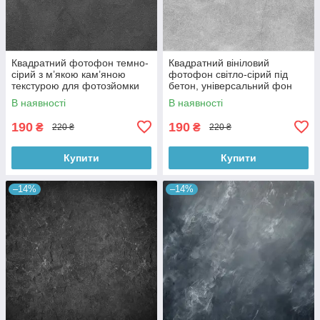
Квадратний фотофон темно-
Квадратний вініловий
сірий з м’якою кам’яною
фотофон світло-сірий під
текстурою для фотозйомки
бетон, універсальний фон
товарів 60x60 см, №550076
для зйомки, 60x60 см,
В наявності
В наявності
№550478
190
190
₴
₴
220 ₴
220 ₴
Купити
Купити
–14%
–14%