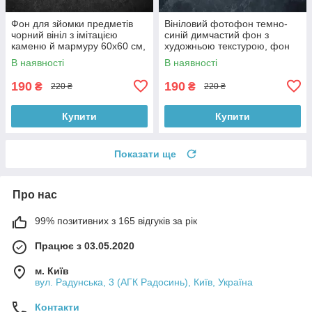
Фон для зйомки предметів
Вініловий фотофон темно-
чорний вініл з імітацією
синій димчастий фон з
каменю й мармуру 60x60 см,
художньою текстурою, фон
№550006
для фото 60x60 см,
В наявності
В наявності
№551759
190
190
₴
₴
220 ₴
220 ₴
Купити
Купити
Показати ще
Про нас
99% позитивних з 165 відгуків за рік
Працює з 03.05.2020
м. Київ
вул. Радунська, 3 (АГК Радосинь), Київ, Україна
Контакти