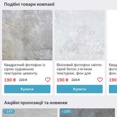
Подібні товари компанії
Квадратний фотофон із
Вініловий фотофон світло-
Квад
сірою художньою
сірий бетон з м’якою
фото
текстурою цементу,
текстурою, фон для
фон 
вініловий фон для зйомки
зйомки і фото, 60x60 см,
фон 
190
190
190
₴
₴
220 ₴
220 ₴
60x60 см , №550330
№550541
№55
Купити
Купити
Акційні пропозиції та новинки
–14%
–14%