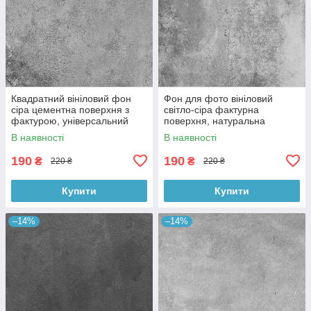
Квадратний вініловий фон
Фон для фото вініловий
сіра цементна поверхня з
світло-сіра фактурна
фактурою, універсальний
поверхня, натуральна
фотофон для зйомки 60x60
бетонна текстура, 60x60 см,
В наявності
В наявності
см, №550659
№550413
190
190
₴
₴
220 ₴
220 ₴
Купити
Купити
–14%
–14%