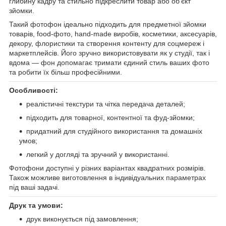
глибину кадру та стильно підкреслити товар або об’єкт
зйомки.
Такий фотофон ідеально підходить для предметної зйомки
товарів, food-фото, hand-made виробів, косметики, аксесуарів,
декору, флористики та створення контенту для соцмереж і
маркетплейсів. Його зручно використовувати як у студії, так і
вдома — фон допомагає тримати єдиний стиль ваших фото
та робити їх більш професійними.
Особливості:
реалістичні текстури та чітка передача деталей;
підходить для товарної, контентної та фуд-зйомки;
придатний для студійного використання та домашніх
умов;
легкий у догляді та зручний у використанні.
Фотофони доступні у різних варіантах квадратних розмірів.
Також можливе виготовлення в індивідуальних параметрах
під ваші задачі.
Друк та умови:
друк виконується під замовлення;