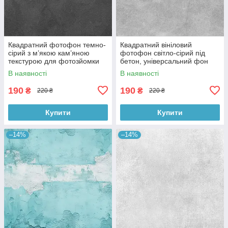
Квадратний фотофон темно-
Квадратний вініловий
сірий з м’якою кам’яною
фотофон світло-сірий під
текстурою для фотозйомки
бетон, універсальний фон
товарів 60x60 см, №550076
для зйомки, 60x60 см,
В наявності
В наявності
№550478
190
190
₴
₴
220 ₴
220 ₴
Купити
Купити
–14%
–14%