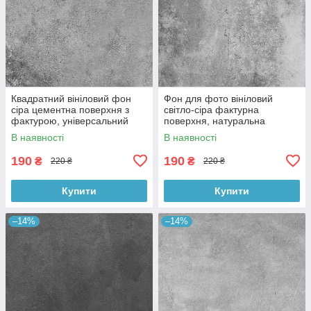
Квадратний вініловий фон
Фон для фото вініловий
сіра цементна поверхня з
світло-сіра фактурна
фактурою, універсальний
поверхня, натуральна
фотофон для зйомки 60x60
бетонна текстура, 60x60 см,
В наявності
В наявності
см, №550659
№550413
190
190
₴
₴
220 ₴
220 ₴
Купити
Купити
–14%
–14%