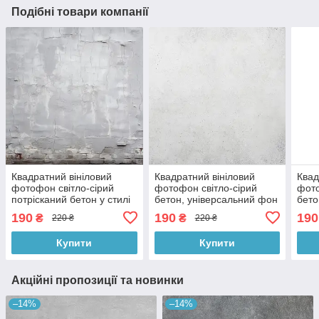
Подібні товари компанії
Квадратний вініловий
Квадратний вініловий
Квад
фотофон світло-сірий
фотофон світло-сірий
фото
потрісканий бетон у стилі
бетон, універсальний фон
бето
лофт, фон для зйомки,
для зйомки і фото, 60x60
для 
190
190
190
₴
₴
220 ₴
220 ₴
60x60 см, №550980
см, №550666
№55
Купити
Купити
Акційні пропозиції та новинки
–14%
–14%