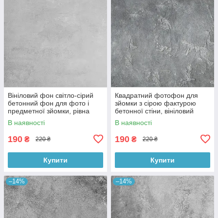
Вініловий фон світло-сірий
Квадратний фотофон для
бетонний фон для фото і
зйомки з сірою фактурою
предметної зйомки, рівна
бетонної стіни, вініловий
текстура, 60x60 см, №550674
60x60 см , №550152
В наявності
В наявності
190
190
₴
₴
220 ₴
220 ₴
Купити
Купити
–14%
–14%