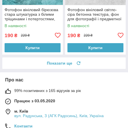
Фотофон вініловий бірюзова
Фотофон вініловий світло-
стара штукатурка з білими
сіра бетонна текстура, фон
тріщинами і потертостями,
для фотографії і предметної
квадратний фон, 60x60 см,
зйомки, 60x60 см, №550622
В наявності
В наявності
№551027
190
190
₴
₴
220 ₴
220 ₴
Купити
Купити
Показати ще
Про нас
99% позитивних з 165 відгуків за рік
Працює з 03.05.2020
м. Київ
вул. Радунська, 3 (АГК Радосинь), Київ, Україна
Контакти