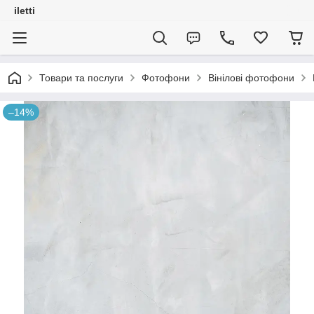
iletti
Товари та послуги
Фотофони
Вінілові фотофони
–14%