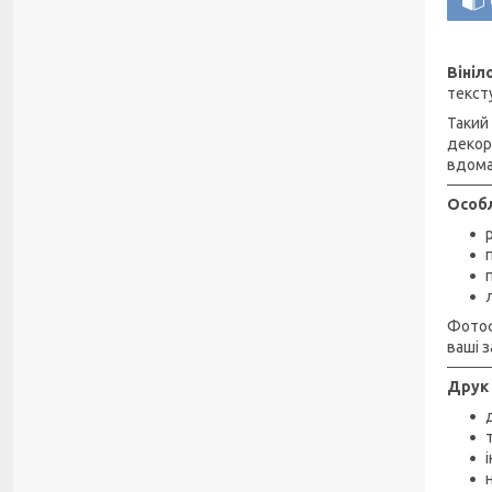
Віні
текст
Такий
декор
вдома
Особл
Фотоф
ваші з
Друк 