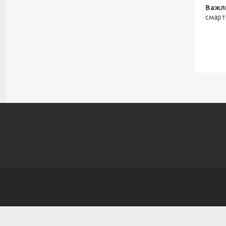
Важл
смарт