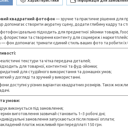
Опис
Характеристики
Інформація для замовлен
ловий квадратний фотофон
— зручне та практичне рішення для пр
ур допомагає створити акуратну сцену, додати глибину кадру та ст
 фотофон ідеально підходить для предметної зйомки товарів, food-
у, флористики та створення контенту для соцмереж і маркетплейсів.
 — фон допомагає тримати єдиний стиль ваших фото та робити їх 
ивості:
реалістичні текстури та чітка передача деталей;
підходить для товарної, контентної та фуд-зйомки;
придатний для студійного використання та домашніх умов;
легкий у догляді та зручний у використанні.
они доступні у різних варіантах квадратних розмірів. Також можл
адачі.
та умови:
друк виконується під замовлення;
термін виготовлення зазвичай становить 1–3 робочі дні;
індивідуальні замовлення запускаються після повної оплати;
накладений платіж можливий при передплаті 150 грн.