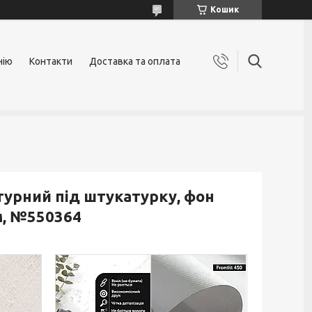
Кошик
нію
Контакти
Доставка та оплата
урний під штукатурку, фон
м, №550364