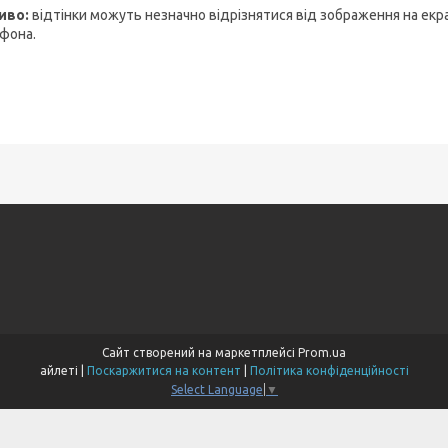
иво:
відтінки можуть незначно відрізнятися від зображення на екр
фона.
Сайт створений на маркетплейсі
Prom.ua
айлеті |
Поскаржитися на контент
|
Політика конфіденційності
Select Language
▼