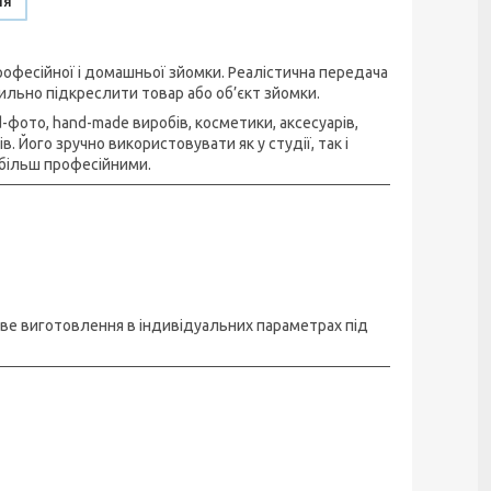
ня
офесійної і домашньої зйомки. Реалістична передача
ильно підкреслити товар або об’єкт зйомки.
фото, hand-made виробів, косметики, аксесуарів,
 Його зручно використовувати як у студії, так і
більш професійними.
иве виготовлення в індивідуальних параметрах під