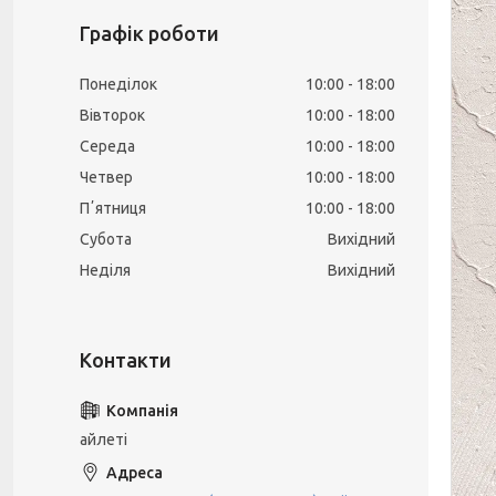
Графік роботи
Понеділок
10:00
18:00
Вівторок
10:00
18:00
Середа
10:00
18:00
Четвер
10:00
18:00
Пʼятниця
10:00
18:00
Субота
Вихідний
Неділя
Вихідний
айлеті