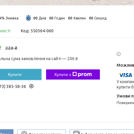
0
0
0
0
0
0
0
0
14%
Днів
Годин
Хвилин
Секунд
вності
Код:
550364-060
₴
220 ₴
альна сума замовлення на сайті — 200 ₴
Купити
Купити з
У компан
73) 385-58-36
купити б
поверне