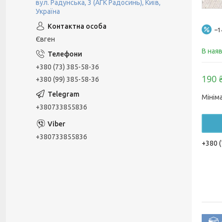
вул. Радунська, 3 (АГК Радосинь), Київ,
Україна
–
Євген
В ная
+380 (73) 385-58-36
190 
+380 (99) 385-58-36
Мінім
+380733855836
+380733855836
+380 (