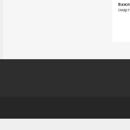
Важл
смарт