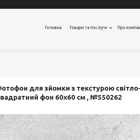
Головна
Товари та послуги
Про компа
отофон для зйомки з текстурою світло-
вадратний фон 60x60 см , №550262