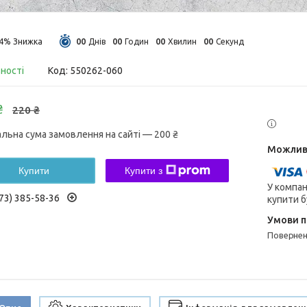
0
0
0
0
0
0
0
0
14%
Днів
Годин
Хвилин
Секунд
вності
Код:
550262-060
₴
220 ₴
альна сума замовлення на сайті — 200 ₴
Купити
Купити з
У компан
73) 385-58-36
купити б
поверне