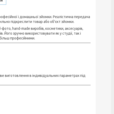
ня
офесійної і домашньої зйомки. Реалістична передача
ильно підкреслити товар або об’єкт зйомки.
фото, hand-made виробів, косметики, аксесуарів,
 Його зручно використовувати як у студії, так і
більш професійними.
иве виготовлення в індивідуальних параметрах під