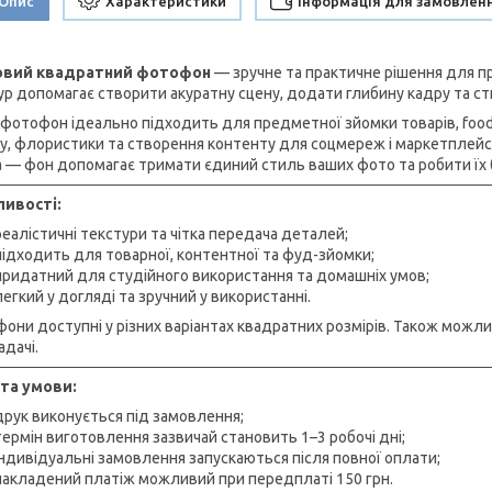
Опис
Характеристики
Інформація для замовлен
ловий квадратний фотофон
— зручне та практичне рішення для пр
ур допомагає створити акуратну сцену, додати глибину кадру та ст
 фотофон ідеально підходить для предметної зйомки товарів, food-
у, флористики та створення контенту для соцмереж і маркетплейсів.
 — фон допомагає тримати єдиний стиль ваших фото та робити їх 
ивості:
реалістичні текстури та чітка передача деталей;
підходить для товарної, контентної та фуд-зйомки;
придатний для студійного використання та домашніх умов;
легкий у догляді та зручний у використанні.
они доступні у різних варіантах квадратних розмірів. Також можл
адачі.
та умови:
друк виконується під замовлення;
термін виготовлення зазвичай становить 1–3 робочі дні;
індивідуальні замовлення запускаються після повної оплати;
накладений платіж можливий при передплаті 150 грн.