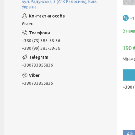
вул. Радунська, 3 (АГК Радосинь), Київ,
Україна
–
Євген
В ная
+380 (73) 385-58-36
190 
+380 (99) 385-58-36
Мінім
+380733855836
+380733855836
+380 (