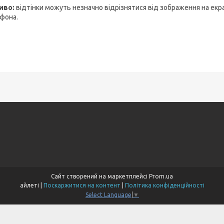
иво:
відтінки можуть незначно відрізнятися від зображення на екр
фона.
Сайт створений на маркетплейсі
Prom.ua
айлеті |
Поскаржитися на контент
|
Політика конфіденційності
Select Language
▼