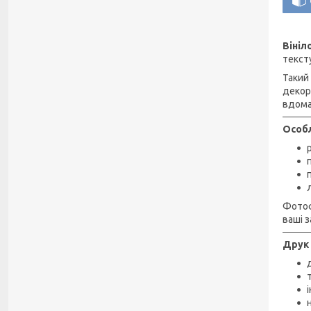
Віні
текст
Такий
декор
вдома
Особл
Фотоф
ваші з
Друк 