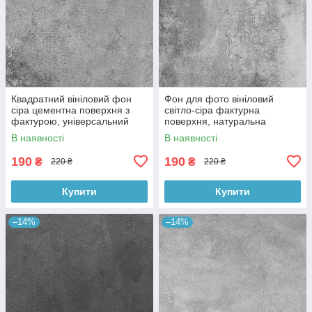
Квадратний вініловий фон
Фон для фото вініловий
сіра цементна поверхня з
світло-сіра фактурна
фактурою, універсальний
поверхня, натуральна
фотофон для зйомки 60x60
бетонна текстура, 60x60 см,
В наявності
В наявності
см, №550659
№550413
190
190
₴
₴
220 ₴
220 ₴
Купити
Купити
–14%
–14%