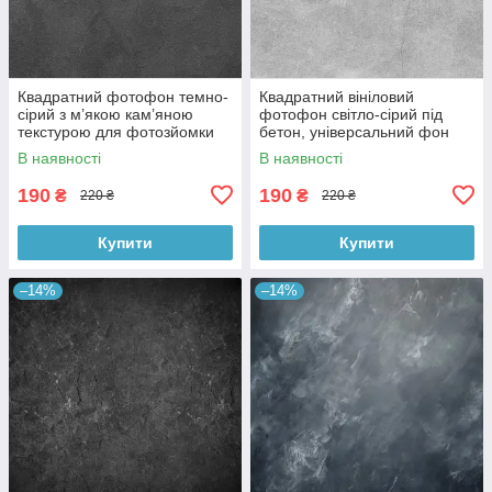
Квадратний фотофон темно-
Квадратний вініловий
сірий з м’якою кам’яною
фотофон світло-сірий під
текстурою для фотозйомки
бетон, універсальний фон
товарів 60x60 см, №550076
для зйомки, 60x60 см,
В наявності
В наявності
№550478
190
190
₴
₴
220 ₴
220 ₴
Купити
Купити
–14%
–14%