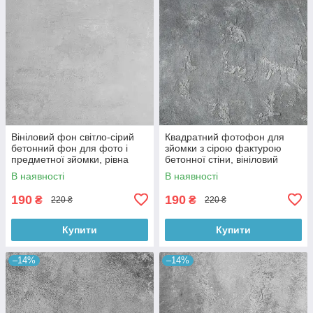
Вініловий фон світло-сірий
Квадратний фотофон для
бетонний фон для фото і
зйомки з сірою фактурою
предметної зйомки, рівна
бетонної стіни, вініловий
текстура, 60x60 см, №550674
60x60 см , №550152
В наявності
В наявності
190
190
₴
₴
220 ₴
220 ₴
Купити
Купити
–14%
–14%