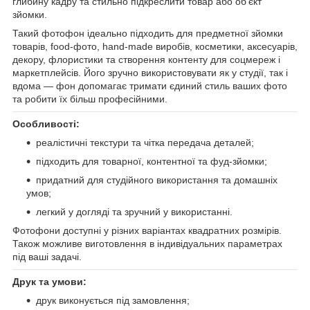
глибину кадру та стильно підкреслити товар або об’єкт
зйомки.
Такий фотофон ідеально підходить для предметної зйомки
товарів, food-фото, hand-made виробів, косметики, аксесуарів,
декору, флористики та створення контенту для соцмереж і
маркетплейсів. Його зручно використовувати як у студії, так і
вдома — фон допомагає тримати єдиний стиль ваших фото
та робити їх більш професійними.
Особливості:
реалістичні текстури та чітка передача деталей;
підходить для товарної, контентної та фуд-зйомки;
придатний для студійного використання та домашніх
умов;
легкий у догляді та зручний у використанні.
Фотофони доступні у різних варіантах квадратних розмірів.
Також можливе виготовлення в індивідуальних параметрах
під ваші задачі.
Друк та умови:
друк виконується під замовлення;