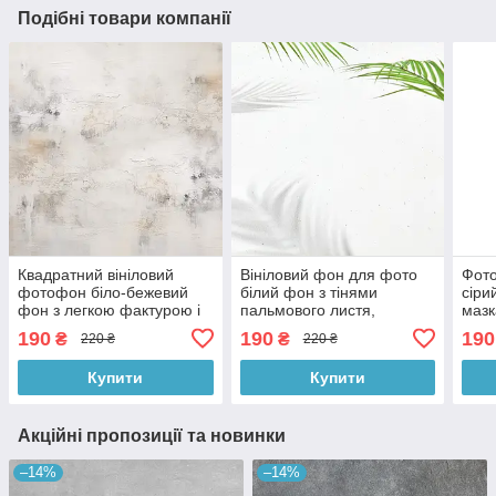
Подібні товари компанії
Квадратний вініловий
Вініловий фон для фото
Фото
фотофон біло-бежевий
білий фон з тінями
сіри
фон з легкою фактурою і
пальмового листя,
мазк
потертостями, фон для
мінімалістичний фотофон
фон 
190
190
190
₴
₴
220 ₴
220 ₴
фото, 60x60 см, №551013
60x60 см, №551594
№55
Купити
Купити
Акційні пропозиції та новинки
–14%
–14%