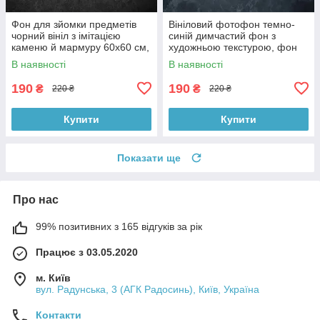
Фон для зйомки предметів
Вініловий фотофон темно-
чорний вініл з імітацією
синій димчастий фон з
каменю й мармуру 60x60 см,
художньою текстурою, фон
№550006
для фото 60x60 см,
В наявності
В наявності
№551759
190
190
₴
₴
220 ₴
220 ₴
Купити
Купити
Показати ще
Про нас
99% позитивних з 165 відгуків за рік
Працює з 03.05.2020
м. Київ
вул. Радунська, 3 (АГК Радосинь), Київ, Україна
Контакти