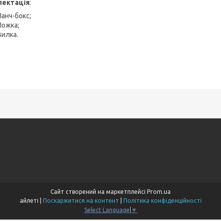
лектація
:
Ланч-бокс;
Ложка;
Вилка.
Сайт створений на маркетплейсі
Prom.ua
айлеті |
Поскаржитися на контент
|
Політика конфіденційності
Select Language
▼