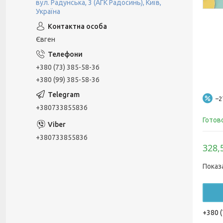
вул. Радунська, 3 (АГК Радосинь), Київ,
Україна
Євген
+380 (73) 385-58-36
+380 (99) 385-58-36
–
+380733855836
Готов
+380733855836
328,
Показ
+380 (