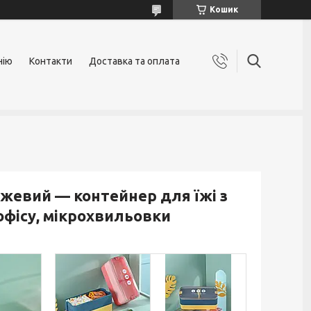
Кошик
нію
Контакти
Доставка та оплата
ожевий — контейнер для їжі з
офісу, мікрохвильовки