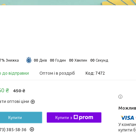
0
0
0
0
0
0
0
0
27%
Днів
Годин
Хвилин
Секунд
о до відправки
Оптом і в роздріб
Код:
7472
50 ₴
450 ₴
ати оптові ціни
Купити
Купити з
У компан
73) 385-58-36
купити б