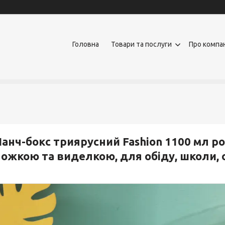
Головна
Товари та послуги
Про компа
анч-бокс триярусний Fashion 1100 мл р
ожкою та виделкою, для обіду, школи, 