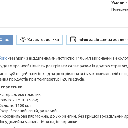
поверне
Опис
Характеристики
Інформація для замовлен
бокс
«Fashion» з відділеннями місткістю 1100 мл виконаний з еколо
удете про необхідність розігрівати салат разом із другою стравою, 
истовуйте цей ланч бокс для розігрівання їжі в мікрохвильовій печі
ання продуктів при температурі -20 градусів.
ктеристики
:
Матеріал: еко пластик.
Розмір: 21 х 10 х 9 см;
Ємність: 1100 мл;
Колір: Зелений, синій, рожевий
Мікрохвильова піч: Можна, до 3-х хвилин, без кришки і роздільник яр
Посудомийна машина: Можна, без кришки.