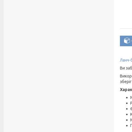
Ланч-
Ви заб
Викор
зберіг
Хара