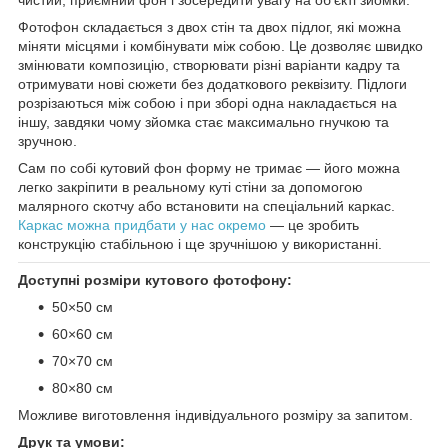
Фотофон складається з двох стін та двох підлог, які можна
міняти місцями і комбінувати між собою. Це дозволяє швидко
змінювати композицію, створювати різні варіанти кадру та
отримувати нові сюжети без додаткового реквізиту. Підлоги
розрізаються між собою і при зборі одна накладається на
іншу, завдяки чому зйомка стає максимально гнучкою та
зручною.
Сам по собі кутовий фон форму не тримає — його можна
легко закріпити в реальному куті стіни за допомогою
малярного скотчу або встановити на спеціальний каркас.
Каркас можна придбати у нас окремо
— це зробить
конструкцію стабільною і ще зручнішою у використанні.
Доступні розміри кутового фотофону:
50×50 см
60×60 см
70×70 см
80×80 см
Можливе виготовлення індивідуального розміру за запитом.
Друк та умови: