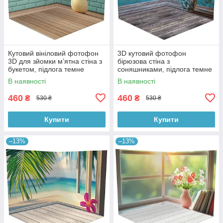
Кутовий вініловий фотофон
3D кутовий фотофон
3D для зйомки мʼятна стіна з
бірюзова стіна з
букетом, підлога темне
соняшниками, підлога темне
дерево, 50×50 см, №58620
дерево і блакитні дошки,
В наявності
В наявності
50×50 см, №58628
460
460
₴
₴
530 ₴
530 ₴
Купити
Купити
–13%
–13%