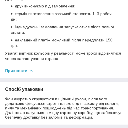
друк виконуємо під замовлення;
термін виготовлення зазвичай становить 1–3 робочі
дні;
індивідуальні замовлення запускаються після повної
оплати;
накладений платіж можливий після передплати 150
грн.
Увага:
відтінок кольорів у реальності може трохи відрізнятися
через налаштування екрана.
Приховати
Спосіб упаковки
Фон акуратно скручується в щільний рулон, після чого
додатково фіксується стретч-плівкою для захисту від вологи,
пилу та механічних пошкоджень під час транспортування.
Далі товар пакується в міцну картонну коробку, що забезпечує
безпечну доставку без заломів та деформацій.