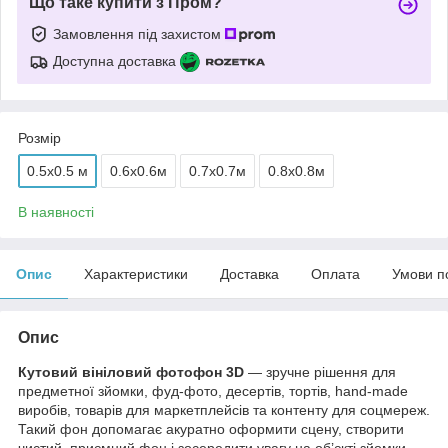
Що таке купити з Пром?
Замовлення під захистом
Доступна доставка
Розмір
0.5x0.5 м
0.6х0.6м
0.7х0.7м
0.8х0.8м
В наявності
Опис
Характеристики
Доставка
Оплата
Умови п
Опис
Кутовий вініловий фотофон 3D
— зручне рішення для
предметної зйомки, фуд-фото, десертів, тортів, hand-made
виробів, товарів для маркетплейсів та контенту для соцмереж.
Такий фон допомагає акуратно оформити сцену, створити
чистий, приємний фон і зосередити увагу на об’єкті зйомки.