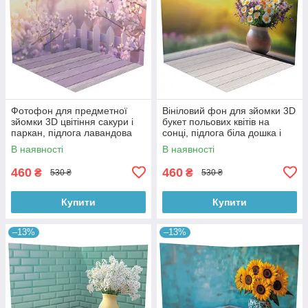
Фотофон для предметної
Вініловий фон для зйомки 3D
зйомки 3D цвітіння сакури і
букет польових квітів на
паркан, підлога лавандова
сонці, підлога біла дошка і
дошка і дерево, 50×50 см,
тепле дерево, 50×50 см,
В наявності
В наявності
№58616
№58617
460
460
₴
₴
530 ₴
530 ₴
Купити
Купити
–13%
–13%