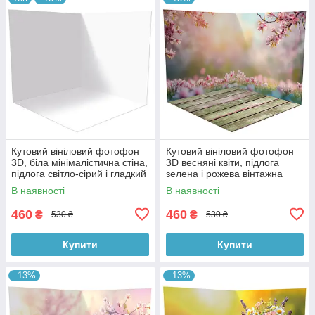
Кутовий вініловий фотофон
Кутовий вініловий фотофон
3D, біла мінімалістична стіна,
3D весняні квіти, підлога
підлога світло-сірий і гладкий
зелена і рожева вінтажна
бетон, 50×50 см, №58301
дошка, 50×50 см, №58615
В наявності
В наявності
460
460
₴
₴
530 ₴
530 ₴
Купити
Купити
–13%
–13%