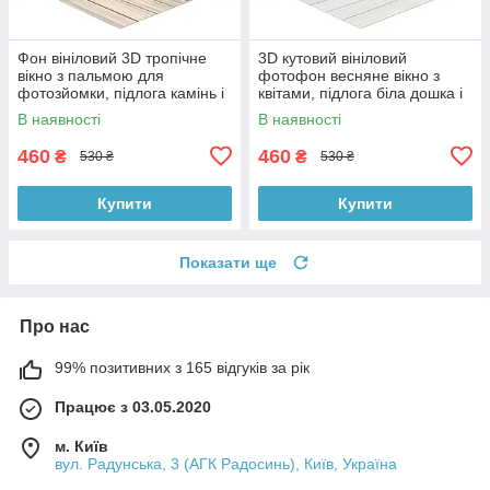
Фон вініловий 3D тропічне
3D кутовий вініловий
вікно з пальмою для
фотофон весняне вікно з
фотозйомки, підлога камінь і
квітами, підлога біла дошка і
біла дошка, 50×50 см,
камінь, 50×50 см, №58638
В наявності
В наявності
№58629
460
460
₴
₴
530 ₴
530 ₴
Купити
Купити
Показати ще
Про нас
99% позитивних з 165 відгуків за рік
Працює з 03.05.2020
м. Київ
вул. Радунська, 3 (АГК Радосинь), Київ, Україна