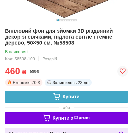
Вініловий фон для зйомки 3D різдвяний
декор зі свічками, підлога світле і темне
дерево, 50×50 см, №58508
В наявності
Код: 58508-100
Роздріб
460
₴
530 ₴
Економія
70 ₴
Залишилось
23 дні
Купити
або
Купити з