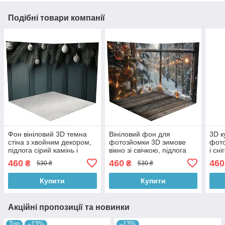
Подібні товари компанії
Фон вініловий 3D темна
Вініловий фон для
3D к
стіна з хвойним декором,
фотозйомки 3D зимове
фото
підлога сірий камінь і
вікно зі свічкою, підлога
і сні
світле дерево, 50×50 см,
білий камінь і темне
темн
460
460
460
₴
₴
530 ₴
530 ₴
№58580
дерево, 50×50 см,
№58
№58553
Купити
Купити
Акційні пропозиції та новинки
Топ
–13%
–13%