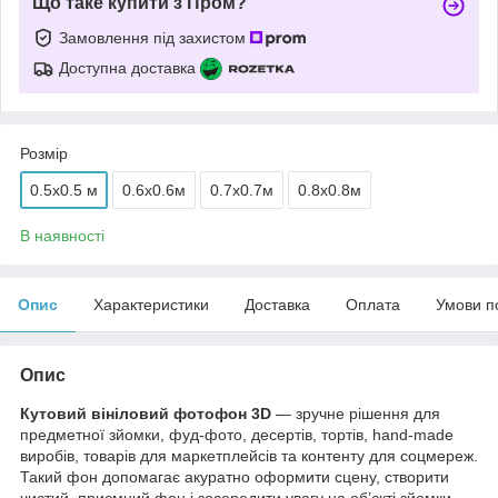
Що таке купити з Пром?
Замовлення під захистом
Доступна доставка
Розмір
0.5x0.5 м
0.6х0.6м
0.7х0.7м
0.8х0.8м
В наявності
Опис
Характеристики
Доставка
Оплата
Умови п
Опис
Кутовий вініловий фотофон 3D
— зручне рішення для
предметної зйомки, фуд-фото, десертів, тортів, hand-made
виробів, товарів для маркетплейсів та контенту для соцмереж.
Такий фон допомагає акуратно оформити сцену, створити
чистий, приємний фон і зосередити увагу на об’єкті зйомки.