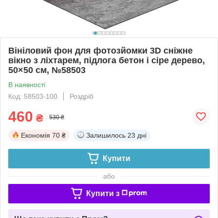
Вініловий фон для фотозйомки 3D сніжне
вікно з ліхтарем, підлога бетон і сіре дерево,
50×50 см, №58503
В наявності
Код: 58503-100
Роздріб
460
₴
530 ₴
Економія
70 ₴
Залишилось
23 дні
Купити
або
Купити з