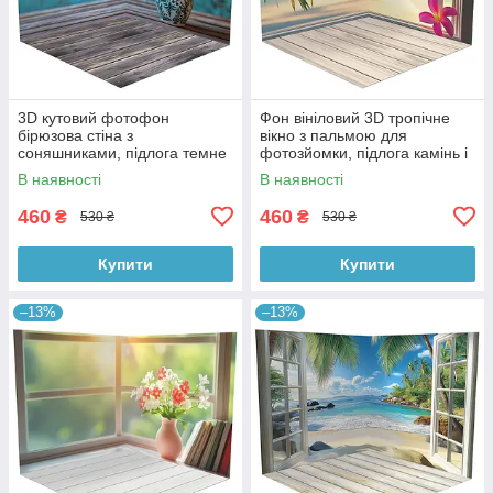
3D кутовий фотофон
Фон вініловий 3D тропічне
бірюзова стіна з
вікно з пальмою для
соняшниками, підлога темне
фотозйомки, підлога камінь і
дерево і блакитні дошки,
біла дошка, 50×50 см,
В наявності
В наявності
50×50 см, №58628
№58629
460
460
₴
₴
530 ₴
530 ₴
Купити
Купити
–13%
–13%