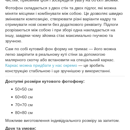
Фотофон складається з двох стін та двох підлог, які можна
міняти місцями і комбінувати між собою. Це дозволяє швидко
змінювати композицію, створювати різні варіанти кадру та
отримувати нові сюжети без додаткового реквізиту. Підлоги
розрізаються між собою і при зборі одна накладається на
іншу, завдяки чому зйомка стає максимально гнучкою та
зручною.
Сам по собі кутовий фон форму не тримає — його можна
легко закріпити в реальному куті стіни за допомогою
малярного скотчу або встановити на спеціальний каркас.
Каркас можна придбати у нас окремо
— це зробить
конструкцію стабільною і ще зручнішою у використанні.
Доступні розміри кутового фотофону:
50×50 см
60×60 см
70×70 см
80×80 см
Можливе виготовлення індивідуального розміру за запитом.
Друк та умови: