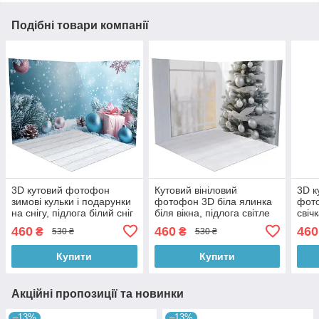
Подібні товари компанії
3D кутовий фотофон
Кутовий вініловий
3D к
зимові кульки і подарунки
фотофон 3D біла ялинка
фото
на снігу, підлога білий сніг
біля вікна, підлога світле
свіч
і вибілене дерево, 50×50
дерево і сірий камінь,
дере
460
460
460
₴
₴
530 ₴
530 ₴
см, №58579
50×50 см, №58551
50×
Купити
Купити
Акційні пропозиції та новинки
–13%
–13%