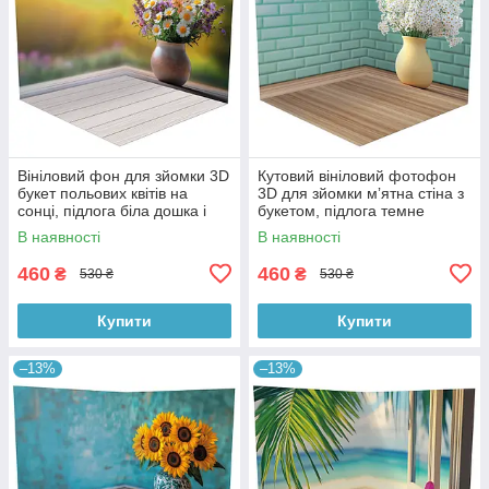
Вініловий фон для зйомки 3D
Кутовий вініловий фотофон
букет польових квітів на
3D для зйомки мʼятна стіна з
сонці, підлога біла дошка і
букетом, підлога темне
тепле дерево, 50×50 см,
дерево, 50×50 см, №58620
В наявності
В наявності
№58617
460
460
₴
₴
530 ₴
530 ₴
Купити
Купити
–13%
–13%