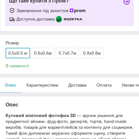
Що таке купити з Пром?
Замовлення під захистом
Доступна доставка
Розмір
0.5x0.5 м
0.6х0.6м
0.7х0.7м
0.8х0.8м
В наявності
Опис
Характеристики
Доставка
Оплата
Умови п
Опис
Кутовий вініловий фотофон 3D
— зручне рішення для
предметної зйомки, фуд-фото, десертів, тортів, hand-made
виробів, товарів для маркетплейсів та контенту для соцмереж.
Такий фон допомагає акуратно оформити сцену, створити
чистий, приємний фон і зосередити увагу на об’єкті зйомки.