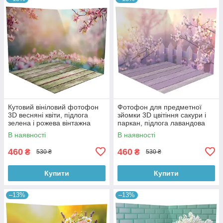
Кутовий вініловий фотофон
Фотофон для предметної
3D весняні квіти, підлога
зйомки 3D цвітіння сакури і
зелена і рожева вінтажна
паркан, підлога лавандова
дошка, 50×50 см, №58615
дошка і дерево, 50×50 см,
В наявності
В наявності
№58616
460
460
₴
₴
530 ₴
530 ₴
Купити
Купити
–13%
–13%