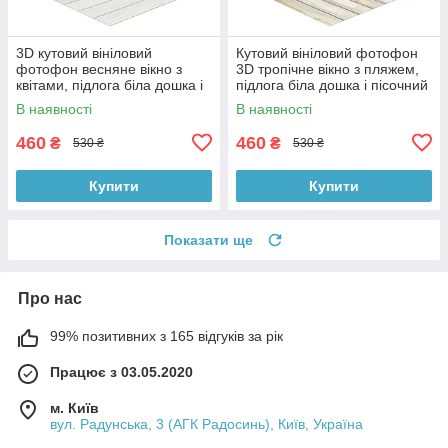
3D кутовий вініловий
Кутовий вініловий фотофон
фотофон весняне вікно з
3D тропічне вікно з пляжем,
квітами, підлога біла дошка і
підлога біла дошка і пісочний
камінь, 50×50 см, №58638
камінь, 50×50 см, №58660
В наявності
В наявності
460
460
₴
₴
530 ₴
530 ₴
Купити
Купити
Показати ще
Про нас
99% позитивних з 165 відгуків за рік
Працює з 03.05.2020
м. Київ
вул. Радунська, 3 (АГК Радосинь), Київ, Україна