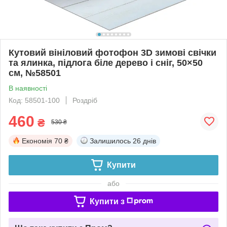
Кутовий вініловий фотофон 3D зимові свічки
та ялинка, підлога біле дерево і сніг, 50×50
см, №58501
В наявності
Код: 58501-100
Роздріб
460
₴
530 ₴
Економія
70 ₴
Залишилось
26 днів
Купити
або
Купити з