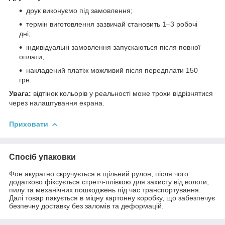
друк виконуємо під замовлення;
термін виготовлення зазвичай становить 1–3 робочі
дні;
індивідуальні замовлення запускаються після повної
оплати;
накладений платіж можливий після передплати 150
грн.
Увага:
відтінок кольорів у реальності може трохи відрізнятися
через налаштування екрана.
Приховати
Спосіб упаковки
Фон акуратно скручується в щільний рулон, після чого
додатково фіксується стретч-плівкою для захисту від вологи,
пилу та механічних пошкоджень під час транспортування.
Далі товар пакується в міцну картонну коробку, що забезпечує
безпечну доставку без заломів та деформацій.